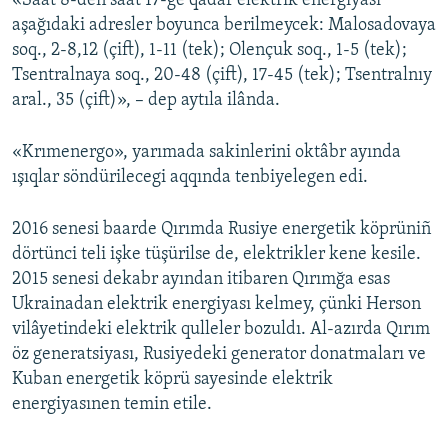
«Saat 8-den saat 17-ge qadar elektrik energiyası
aşağıdaki adresler boyunca berilmeycek: Malosadovaya
Русский
soq., 2-8,12 (çift), 1-11 (tek); Olençuk soq., 1-5 (tek);
Українською
Tsentralnaya soq., 20-48 (çift), 17-45 (tek); Tsentralnıy
aral., 35 (çift)», – dep aytıla ilânda.
QOŞULIÑIZ!
«Krımenergo», yarımada sakinlerini oktâbr ayında
ışıqlar söndürilecegi aqqında tenbiyelegen edi.
RFE/RS bütün saytları
2016 senesi baarde Qırımda Rusiye energetik köprüniñ
dörtünci teli işke tüşürilse de, elektrikler kene kesile.
2015 senesi dekabr ayından itibaren Qırımğa esas
Ukrainadan elektrik energiyası kelmey, çünki Herson
vilâyetindeki elektrik qulleler bozuldı. Al-azırda Qırım
öz generatsiyası, Rusiyedeki generator donatmaları ve
Kuban energetik köprü sayesinde elektrik
energiyasınen temin etile.