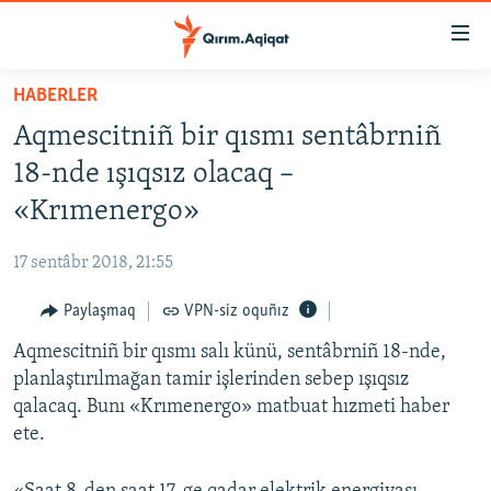
Link
açıqlığı
Esas
HABERLER
mündericege
HABERLER
Aqmescitniñ bir qısmı sentâbrniñ
qaytmaq
SİYASET
Baş
18-nde ışıqsız olacaq –
İQTİSADİYAT
navigatsiyağa
«Krımenergo»
qaytmaq
CEMİYET
Qıdıruvğa
17 sentâbr 2018, 21:55
MEDENİYET
qaytmaq
Paylaşmaq
VPN-siz oquñız
İNSAN AQLARI
Aqmescitniñ bir qısmı salı künü, sentâbrniñ 18-nde,
VİDEO
planlaştırılmağan tamir işlerinden sebep ışıqsız
SÜRET
qalacaq. Bunı «Krımenergo» matbuat hızmeti haber
BLOGLAR
ete.
FİKİR