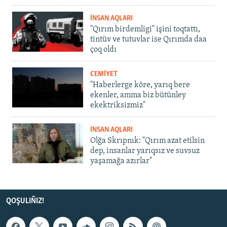
İNSAN AQLARI
"Qırım birdemligi" işini toqtattı,
tintüv ve tutuvlar ise Qırımda daa
çoq oldı
CEMİYET
"Haberlerge köre, yarıq bere
ekenler, amma biz bütünley
ekektriksizmiz"
İNSAN AQLARI
Olğa Skrıpnık: "Qırım azat etilsin
dep, insanlar yarıqsız ve suvsuz
yaşamağa azırlar"
QOŞULIÑIZ!