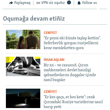
Paylaşmaq
VPN-siz oquñız
Follow us
Oqumağa devam etiñiz
CEMİYET
"Er şeyni eki künde taşlap kettim".
Seferberlik qorqusı rusiyelilerni
kene memleketten quva
İNSAN AQLARI
Bir an – ve casussıñ. Qırım
mahkemeleri devlet hainligi
qabaatlavlarını daqqalar içinde
nasıl baqalar
CEMİYET
"Er kes qaça, er kes kete": cenk
Qırımdaki Rusiye turistlerine nasıl
barıp yetti