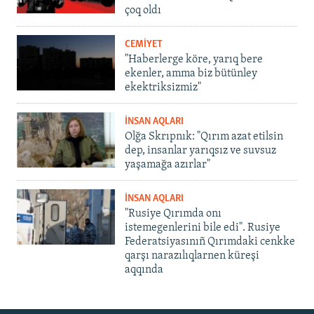
çoq oldı
CEMİYET
"Haberlerge köre, yarıq bere
ekenler, amma biz bütünley
ekektriksizmiz"
İNSAN AQLARI
Olğa Skrıpnık: "Qırım azat etilsin
dep, insanlar yarıqsız ve suvsuz
yaşamağa azırlar"
İNSAN AQLARI
"Rusiye Qırımda onı
istemegenlerini bile edi". Rusiye
Federatsiyasınıñ Qırımdaki cenkke
qarşı narazılıqlarnen küreşi
aqqında