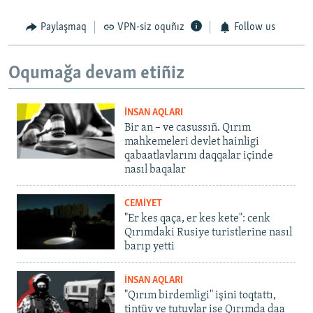
Paylaşmaq
VPN-siz oquñız
Follow us
Oqumağa devam etiñiz
İNSAN AQLARI
Bir an – ve casussıñ. Qırım
mahkemeleri devlet hainligi
qabaatlavlarını daqqalar içinde
nasıl baqalar
CEMİYET
"Er kes qaça, er kes kete": cenk
Qırımdaki Rusiye turistlerine nasıl
barıp yetti
İNSAN AQLARI
"Qırım birdemligi" işini toqtattı,
tintüv ve tutuvlar ise Qırımda daa