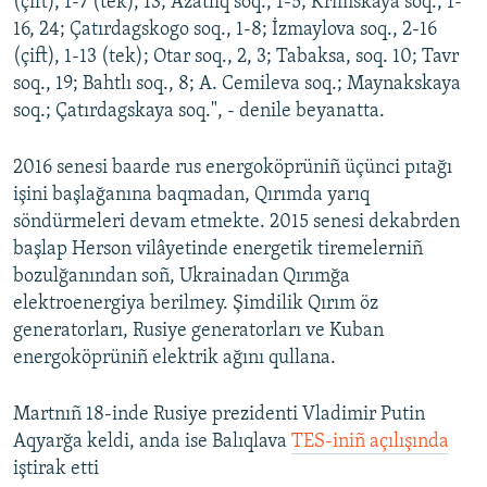
(çift), 1-7 (tek), 13; Azatlıq soq., 1-5; Krımskaya soq., 1-
16, 24; Çatırdagskogo soq., 1-8; İzmaylova soq., 2-16
(çift), 1-13 (tek); Otar soq., 2, 3; Tabaksa, soq. 10; Tavr
soq., 19; Bahtlı soq., 8; A. Cemileva soq.; Maynakskaya
soq.; Çatırdagskaya​ soq.", - denile beyanatta.
2016 senesi baarde rus energoköprüniñ üçünci pıtağı
işini başlağanına baqmadan, Qırımda yarıq
söndürmeleri devam etmekte. 2015 senesi dekabrden
başlap Herson vilâyetinde energetik tiremelerniñ
bozulğanından soñ, Ukrainadan Qırımğa
elektroenergiya berilmey. Şimdilik Qırım öz
generatorları, Rusiye generatorları ve Kuban
energoköprüniñ elektrik ağını qullana.
Martnıñ 18-inde Rusiye prezidenti Vladimir Putin
Aqyarğa keldi, anda ise Balıqlava
TES-iniñ açılışında
iştirak etti