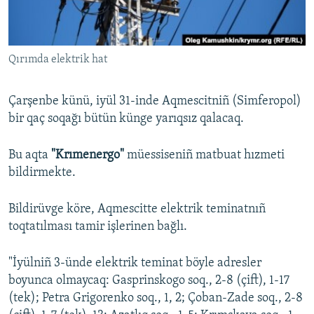
Русский
Українською
Qırımda elektrik hat
QOŞULIÑIZ!
Çarşenbe künü, iyül 31-inde Aqmescitniñ (Simferopol)
bir qaç soqağı bütün künge yarıqsız qalacaq.
RFE/RS bütün saytları
Bu aqta
"Krımenergo"
müessiseniñ matbuat hızmeti
bildirmekte.
Bildirüvge köre, Aqmescitte elektrik teminatnıñ
toqtatılması tamir işlerinen bağlı.
"İyülniñ 3-ünde elektrik teminat böyle adresler
boyunca olmaycaq: Gasprinskogo soq., 2-8 (çift), 1-17
(tek); Petra Grigorenko soq., 1, 2; Çoban-Zade soq., 2-8