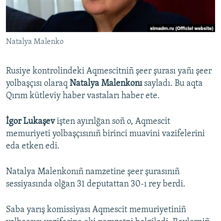
Русский
Українською
Natalya Malenko
QOŞULIÑIZ!
Rusiye kontrolindeki Aqmescitniñ şeer şurası yañı şeer
yolbaşçısı olaraq
Natalya Malenkonı
sayladı. Bu aqta
Qırım kütleviy haber vastaları haber ete.
RFE/RS bütün saytları
İgor Lukaşev
işten ayırılğan soñ o, Aqmescit
memuriyeti yolbaşçısınıñ birinci muavini vazifelerini
eda etken edi.
Natalya Malenkonıñ namzetine şeer şurasınıñ
sessiyasında olğan 31 deputattan 30-ı rey berdi.
Saba yarış komissiyası Aqmescit memuriyetiniñ