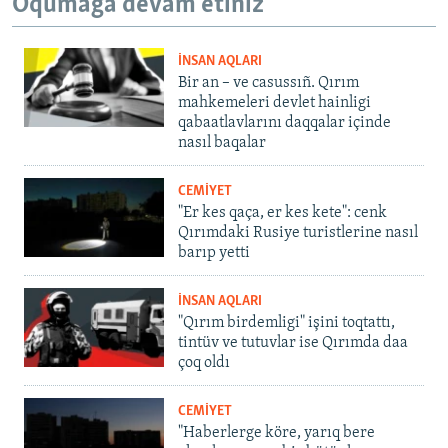
Oqumağa devam etiñiz
İNSAN AQLARI
Bir an – ve casussıñ. Qırım
mahkemeleri devlet hainligi
qabaatlavlarını daqqalar içinde
nasıl baqalar
CEMİYET
"Er kes qaça, er kes kete": cenk
Qırımdaki Rusiye turistlerine nasıl
barıp yetti
İNSAN AQLARI
"Qırım birdemligi" işini toqtattı,
tintüv ve tutuvlar ise Qırımda daa
çoq oldı
CEMİYET
"Haberlerge köre, yarıq bere