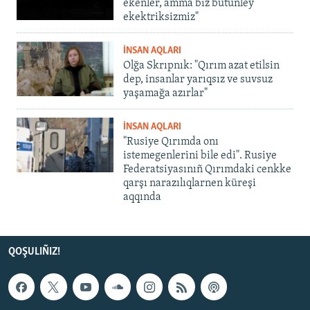
ekenler, amma biz bütünley
ekektriksizmiz"
İNSAN AQLARI
Olğa Skrıpnık: "Qırım azat etilsin
dep, insanlar yarıqsız ve suvsuz
yaşamağa azırlar"
İNSAN AQLARI
"Rusiye Qırımda onı
istemegenlerini bile edi". Rusiye
Federatsiyasınıñ Qırımdaki cenkke
qarşı narazılıqlarnen küreşi
aqqında
QOŞULIÑIZ!