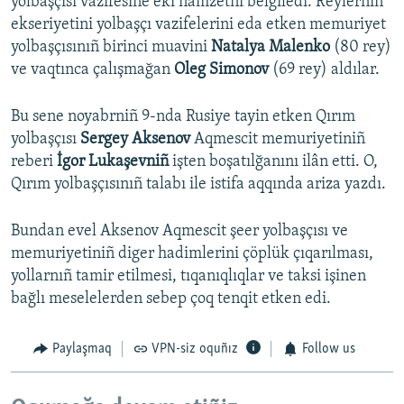
yolbaşçısı vazifesine eki namzetni belgiledi. Reylerniñ
ekseriyetini yolbaşçı vazifelerini eda etken memuriyet
yolbaşçısınıñ birinci muavini
Natalya Malenko
(80 rey)
ve vaqtınca çalışmağan
Oleg Simonov
(69 rey) aldılar.
Bu sene noyabrniñ 9-nda Rusiye tayin etken Qırım
yolbaşçısı
Sergey Aksenov
Aqmescit memuriyetiniñ
reberi
İgor Lukaşevniñ
işten boşatılğanını ilân etti. O,
Qırım yolbaşçısınıñ talabı ile istifa aqqında ariza yazdı.
Bundan evel Aksenov Aqmescit şeer yolbaşçısı ve
memuriyetiniñ diger hadimlerini çöplük çıqarılması,
yollarnıñ tamir etilmesi, tıqanıqlıqlar ve taksi işinen
bağlı meselelerden sebep çoq tenqit etken edi.
Paylaşmaq
VPN-siz oquñız
Follow us