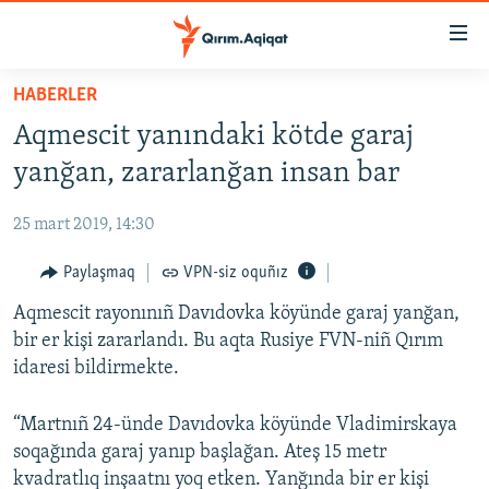
Link
açıqlığı
Esas
HABERLER
mündericege
HABERLER
Aqmescit yanındaki kötde garaj
qaytmaq
SİYASET
Baş
yanğan, zararlanğan insan bar
İQTİSADİYAT
navigatsiyağa
qaytmaq
25 mart 2019, 14:30
CEMİYET
Qıdıruvğa
MEDENİYET
Paylaşmaq
VPN-siz oquñız
qaytmaq
İNSAN AQLARI
Aqmescit rayonınıñ Davıdovka köyünde garaj yanğan,
bir er kişi zararlandı. Bu aqta Rusiye FVN-niñ Qırım
VİDEO
idaresi bildirmekte.
SÜRET
“Martnıñ 24-ünde Davıdovka köyünde Vladimirskaya
BLOGLAR
soqağında garaj yanıp başlağan. Ateş 15 metr
FİKİR
kvadratlıq inşaatnı yoq etken. Yanğında bir er kişi