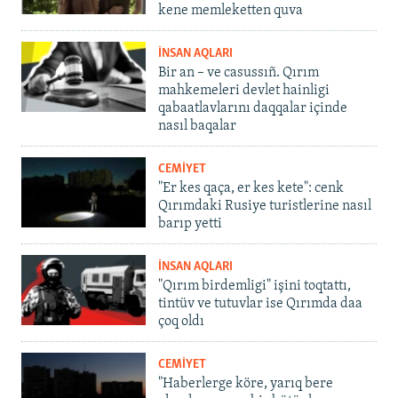
kene memleketten quva
İNSAN AQLARI
Bir an – ve casussıñ. Qırım
mahkemeleri devlet hainligi
qabaatlavlarını daqqalar içinde
nasıl baqalar
CEMİYET
"Er kes qaça, er kes kete": cenk
Qırımdaki Rusiye turistlerine nasıl
barıp yetti
İNSAN AQLARI
"Qırım birdemligi" işini toqtattı,
tintüv ve tutuvlar ise Qırımda daa
çoq oldı
CEMİYET
"Haberlerge köre, yarıq bere