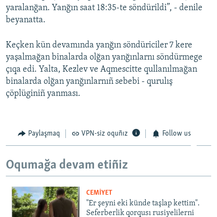
yaralanğan. Yanğın saat 18:35-te söndürildi”, - denile
Русский
beyanatta.
Українською
Keçken kün devamında yanğın söndüriciler 7 kere
yaşalmağan binalarda olğan yanğınlarnı söndürmege
QOŞULIÑIZ!
çıqa edi. Yalta, Kezlev ve Aqmescitte qullanılmağan
binalarda olğan yanğınlarnıñ sebebi - qurulış
çöplüginiñ yanması.
RFE/RS bütün saytları
Paylaşmaq
VPN-siz oquñız
Follow us
Oqumağa devam etiñiz
CEMİYET
"Er şeyni eki künde taşlap kettim".
Seferberlik qorqusı rusiyelilerni