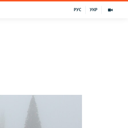
РУС
УКР