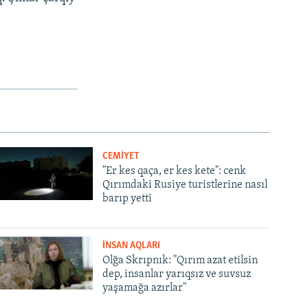
CEMİYET
"Er kes qaça, er kes kete": cenk
Qırımdaki Rusiye turistlerine nasıl
barıp yetti
İNSAN AQLARI
Olğa Skrıpnık: "Qırım azat etilsin
dep, insanlar yarıqsız ve suvsuz
yaşamağa azırlar"