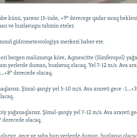
be künü, yanvar 15-inde, +9° derecege qadar sıcaq beklen
an ve buzlavuqnı tahmin eteler.
nınıñ gidrometeorologiya merkezi haber ete.
leri bergen malümatqa köre, Aqmescitte (Simferopol) yağa
azı yerlerde duman, buzlavuq olacaq. Yel 7-12 m/s. Ava ara
6…+8° derecede olacaq.
qlarsız. Şimal-şarqiy yel 5-10 m/s. Ava arareti gece -1…+
lacaq.
iy yağanaqlarsız. Şimal-şarqiy yel 7-12 m/s. Ava arareti g
 derecede olacaq.
qlarsız, gece ve saba bazı yerlerde duman, buzlavuq olaca