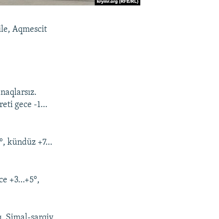
ile, Aqmescit
naqlarsız.
reti gece -1…
3°, kündüz +7…
ece +3…+5°,
q. Şimal-şarqiy