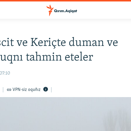
it ve Keriçte duman ve
uqnı tahmin eteler
07:10
VPN-siz oquñız