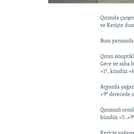
Qırımda çarşen
ve Keriçte dum
Bunı yarımada
Qırım sinoptik
Gece ve saba b
+1°, kündüz +
Aqyarda yağana
+9° derecede o
Qırımnıñ cenüb
kündüz +7…+9°
Keriçte yağana