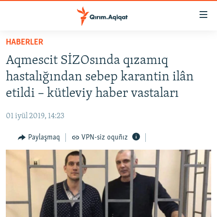
Link
açıqlığı
Esas
HABERLER
mündericege
HABERLER
Aqmescit SİZOsında qızamıq
qaytmaq
SİYASET
Baş
hastalığından sebep karantin ilân
İQTİSADİYAT
navigatsiyağa
etildi – kütleviy haber vastaları
qaytmaq
CEMİYET
Qıdıruvğa
01 iyül 2019, 14:23
MEDENİYET
qaytmaq
Paylaşmaq
VPN-siz oquñız
İNSAN AQLARI
VİDEO
SÜRET
BLOGLAR
FİKİR