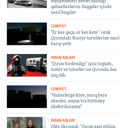
mahkemeleri devlet hainligi
qabaatlavlarını daqqalar içinde
nasıl baqalar
CEMİYET
"Er kes qaça, er kes kete": cenk
Qırımdaki Rusiye turistlerine nasıl
barıp yetti
İNSAN AQLARI
"Qırım birdemligi" işini toqtattı,
tintüv ve tutuvlar ise Qırımda daa
çoq oldı
CEMİYET
"Haberlerge köre, yarıq bere
ekenler, amma biz bütünley
ekektriksizmiz"
İNSAN AQLARI
Olğa Skrıpnık: "Qırım azat etilsin