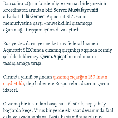
Daa soñra «Qırım birdemligi» cemaat birleşmesiniñ
koordinatorlarından biri
Server Mustafayevniñ
advokatı
Lilâ Gemeci
Aqmescit SİZOsınıñ
memuriyetine qarşı «müvekkilini qızamıqqa
oğartmağa tırışqanı içün» dava açtırdı.
Rusiye Cezalarnı yerine ketirüv federal hızmeti
Aqmescit SİZOsında qızamıq qırğınlığı aqqında resmiy
şekilde bildirmey.
Qırım.Aqiqat
bu malümatnı
tasdıqlamağa tırışa.
Qırımda yılnıñ başından
qızamıq çıqarğan 150 insan
qayd etildi
, dep haber ete Rospotrebnadzornıñ Qırım
idaresi.
Qızamıq bir insandan başqasına öksürik, sıqı şahsiy
bağlarda keçe. Virus bir yerde eki saat devamında faal
qala ve avada saqlana. Başta hastanıñ suvuqlanuv