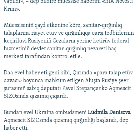
yapıldı», – dep bildire müessise haberini «RİA Novosti
Krım».
Müessiseniñ qayd etkenine köre, sanitar-qırğınlıq
talaplarına riayet etüv ve qırğınlıqqa qarşı tedbirlerniñ
keçirilüvi Rusiyeniñ Cezalarnı yerine ketirüv federal
hızmetiniñ devlet sanitar-qırğınlıq nezareti baş
merkezi tarafından kontrol etile.
Daa evel haber etilgeni kibi, Qırımda «para talap etüv
davası» boyunca mahküm etilgen Aluşta Rusiye şeer
şurasınıñ sabıq deputatı Pavel Stepançenko Aqmescit
SİZOsında qızamıq çıqardı.
Bundan evel Ukraina ombudsmeni
Lüdmila Denisova
Aqmescit SİZOsında qızamıq qırğınlığı başlandı, dep
haber etti.