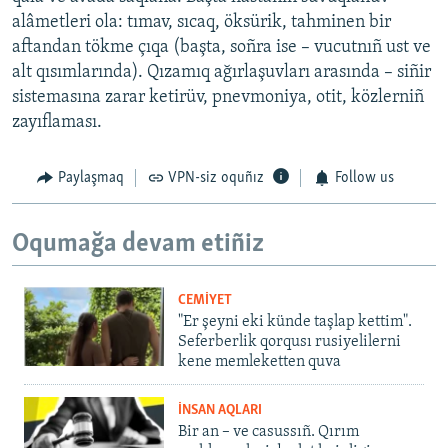
alâmetleri ola: tımav, sıcaq, öksürik, tahminen bir
aftandan tökme çıqa (başta, soñra ise – vucutnıñ ust ve
alt qısımlarında). Qızamıq ağırlaşuvları arasında – siñir
sistemasına zarar ketirüv, pnevmoniya, otit, közlerniñ
zayıflaması.
Paylaşmaq
VPN-siz oquñız
Follow us
Oqumağa devam etiñiz
CEMİYET
"Er şeyni eki künde taşlap kettim".
Seferberlik qorqusı rusiyelilerni
kene memleketten quva
İNSAN AQLARI
Bir an – ve casussıñ. Qırım