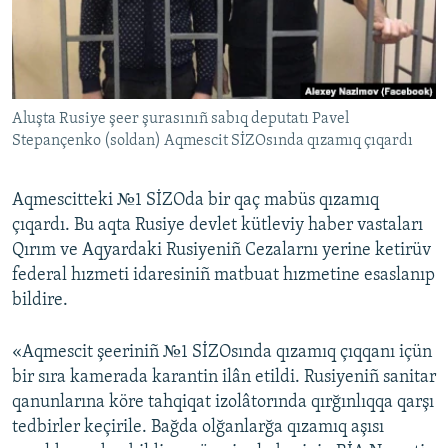
Русский
Українською
Aluşta Rusiye şeer şurasınıñ sabıq deputatı Pavel
QOŞULIÑIZ!
Stepançenko (soldan) Aqmescit SİZOsında qızamıq çıqardı
Aqmescitteki №1 SİZOda bir qaç mabüs qızamıq
RFE/RS bütün saytları
çıqardı. Bu aqta Rusiye devlet kütleviy haber vastaları
Qırım ve Aqyardaki Rusiyeniñ Cezalarnı yerine ketirüv
federal hızmeti idaresiniñ matbuat hızmetine esaslanıp
bildire.
«Aqmescit şeeriniñ №1 SİZOsında qızamıq çıqqanı içün
bir sıra kamerada karantin ilân etildi. Rusiyeniñ sanitar
qanunlarına köre tahqiqat izolâtorında qırğınlıqqa qarşı
tedbirler keçirile. Bağda olğanlarğa qızamıq aşısı