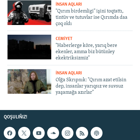
İNSAN AQLARI
"Qırım birdemligi" işini toqtattı,
tintüv ve tutuvlar ise Qırımda daa
çoq oldı
CEMİYET
"Haberlerge köre, yarıq bere
ekenler, amma biz bütünley
ekektriksizmiz"
İNSAN AQLARI
Olğa Skrıpnık: "Qırım azat etilsin
dep, insanlar yarıqsız ve suvsuz
yaşamağa azırlar"
QOŞULIÑIZ!