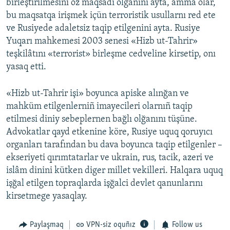
birleştirilmesini öz maqsadı olğanını ayta, amma olar,
bu maqsatqa irişmek içün terroristik usullarnı red ete
ve Rusiyede adaletsiz taqip etilgenini ayta. Rusiye
Yuqarı mahkemesi 2003 senesi «Hizb ut-Tahrir»
teşkilâtını «terrorist» birleşme cedveline kirsetip, onı
yasaq etti.
«Hizb ut-Tahrir işi» boyunca apiske alınğan ve
mahküm etilgenlerniñ imayecileri olarnıñ taqip
etilmesi diniy sebeplernen bağlı olğanını tüşüne.
Advokatlar qayd etkenine köre, Rusiye uquq qoruyıcı
organları tarafından bu dava boyunca taqip etilgenler –
ekseriyeti qırımtatarlar ve ukrain, rus, tacik, azeri ve
islâm dinini kütken diger millet vekilleri. Halqara uquq
işğal etilgen topraqlarda işğalci devlet qanunlarını
kirsetmege yasaqlay.
Paylaşmaq
VPN-siz oquñız
Follow us