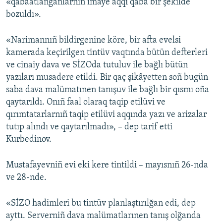
«qabaatlanğanlarnıñ imaye aqqı qaba bir şekilde
bozuldı».
«Narimannıñ bildirgenine köre, bir afta evelsi
kamerada keçirilgen tintüv vaqtında bütün defterleri
ve cinaiy dava ve SİZOda tutuluv ile bağlı bütün
yazıları musadere etildi. Bir qaç şikâyetten soñ bugün
saba dava malümatınen tanışuv ile bağlı bir qısmı oña
qaytarıldı. Onıñ faal olaraq taqip etilüvi ve
qırımtatarlarnıñ taqip etilüvi aqqında yazı ve arizalar
tutıp alındı ve qaytarılmadı», – dep tarif etti
Kurbedinov.
Mustafayevniñ evi eki kere tintildi – mayısnıñ 26-nda
ve 28-nde.
«SİZO hadimleri bu tintüv planlaştırılğan edi, dep
ayttı. Serverniñ dava malümatlarınen tanış olğanda