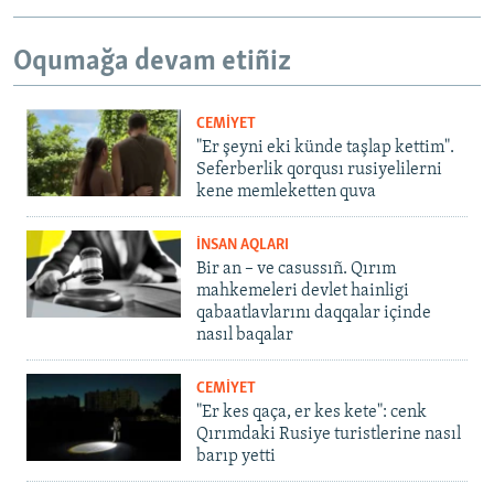
Oqumağa devam etiñiz
CEMİYET
"Er şeyni eki künde taşlap kettim".
Seferberlik qorqusı rusiyelilerni
kene memleketten quva
İNSAN AQLARI
Bir an – ve casussıñ. Qırım
mahkemeleri devlet hainligi
qabaatlavlarını daqqalar içinde
nasıl baqalar
CEMİYET
"Er kes qaça, er kes kete": cenk
Qırımdaki Rusiye turistlerine nasıl
barıp yetti