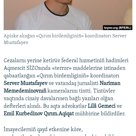
Русский
Українською
Apiske alınğan «Qırım birdemliginiñ» koordinatorı Server
QOŞULIÑIZ!
Mustafayev
Cezalarnı yerine ketirüv federal hızmetiniñ hadimleri
RFE/RS bütün saytları
Aqmescit SİZOsında «terror» maddelerine istinaden
qabaatlanğan «Qırım birdemliginiñ» koordinatorı
Server Mustafayev
ve vatandaş jurnalisti
Nariman
Memedeminovnıñ
kameralarını tintti. Tintüvler
vaqtında cinaiy davalarınen bağlı yazıları olğan
defterleri alındı. Bu aqta advokatlar
Lilâ Gemeci
ve
Emil Kurbedinov Qırım.Aqiqat
mühbirine bildirdiler.
İmayecilerniñ qayd etkenine köre,