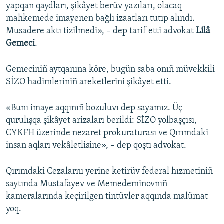
yapqan qaydları, şikâyet berüv yazıları, olacaq
mahkemede imayenen bağlı izaatları tutıp alındı.
Musadere aktı tizilmedi», – dep tarif etti advokat
Lilâ
Gemeci
.
Gemeciniñ aytqanına köre, bugün saba onıñ müvekkili
SİZO hadimleriniñ areketlerini şikâyet etti.
«Bunı imaye aqqınıñ bozuluvı dep sayamız. Üç
qurulışqa şikâyet arizaları berildi: SİZO yolbaşçısı,
CYKFH üzerinde nezaret prokuraturası ve Qırımdaki
insan aqları vekâletlisine», – dep qoştı advokat.
Qırımdaki Cezalarnı yerine ketirüv federal hızmetiniñ
saytında Mustafayev ve Memedeminovnıñ
kameralarında keçirilgen tintüvler aqqında malümat
yoq.