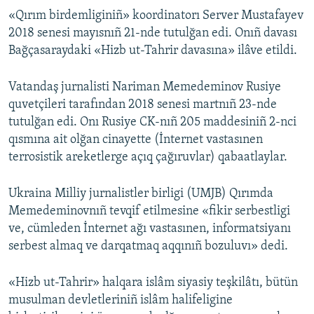
«Qırım birdemliginiñ» koordinatorı Server Mustafayev
2018 senesi mayısnıñ 21-nde tutulğan edi. Onıñ davası
Bağçasaraydaki «Hizb ut-Tahrir davasına» ilâve etildi.
Vatandaş jurnalisti Nariman Memedeminov Rusiye
quvetçileri tarafından 2018 senesi martnıñ 23-nde
tutulğan edi. Onı Rusiye CK-nıñ 205 maddesiniñ 2-nci
qısmına ait olğan cinayette (İnternet vastasınen
terrosistik areketlerge açıq çağıruvlar) qabaatlaylar.
Ukraina Milliy jurnalistler birligi (UMJB) Qırımda
Memedeminovnıñ tevqif etilmesine «fikir serbestligi
ve, cümleden İnternet ağı vastasınen, informatsiyanı
serbest almaq ve darqatmaq aqqınıñ bozuluvı» dedi.
«Hizb ut-Tahrir» halqara islâm siyasiy teşkilâtı, bütün
musulman devletleriniñ islâm halifeligine