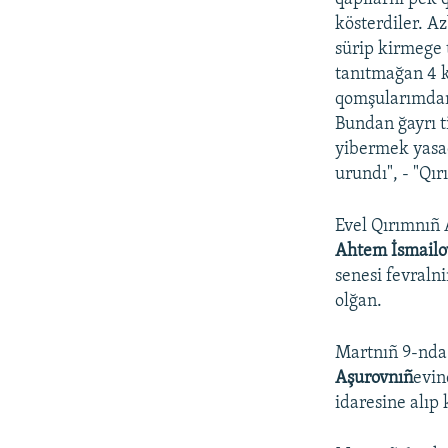
kösterdiler. A
sürip kirmege 
tanıtmağan 4 k
qomşularımdan 
Bundan ğayrı t
yibermek yasa
urundı", - "Qır
Evel Qırımnıñ 
Ahtem İsmailo
senesi fevraln
olğan.
Martnıñ 9-nda
Aşurovnıñ
evin
idaresine alıp 