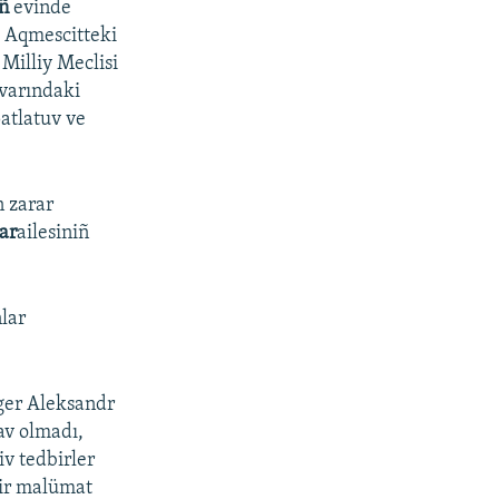
iñ
evinde
, Aqmescitteki
 Milliy Meclisi
ivarındaki
patlatuv ve
n zarar
ar
ailesiniñ
lar
oger Aleksandr
av olmadı,
iv tedbirler
bir malümat