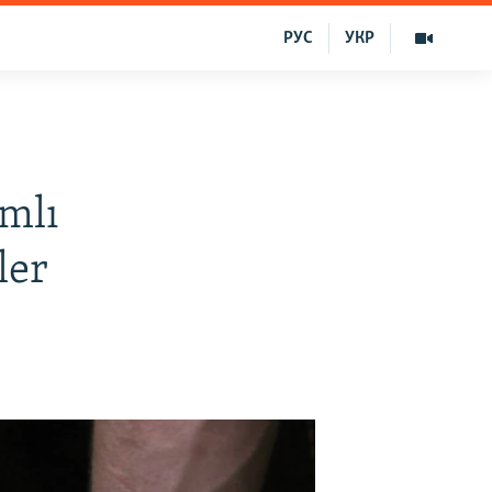
РУС
УКР
ımlı
ler