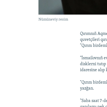
Nümüneviy resim
Qırımnıñ Aqmes
quvetçileri qı
"Qırım birdeml
"İsmailovnıñ e
disklerni tutı
idaresine alıp 
"Qırım birdeml
yazğan.
"Saba saat 7-d
qapılarnı pek 