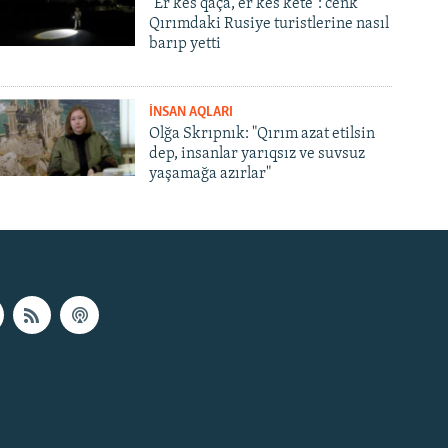
"Er kes qaça, er kes kete": cenk
Qırımdaki Rusiye turistlerine nasıl
barıp yetti
İNSAN AQLARI
Olğa Skrıpnık: "Qırım azat etilsin
dep, insanlar yarıqsız ve suvsuz
yaşamağa azırlar"