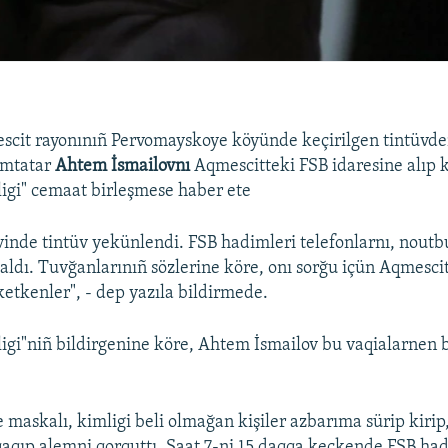
cit rayonınıñ Pervomayskoye köyünde keçirilgen tintüvde
rımtatar
Ahtem İsmailovnı
Aqmescitteki FSB idaresine alıp 
igi" cemaat birleşmese haber ete
vinde tintüv yekünlendi. FSB hadimleri telefonlarnı, noutbu
p aldı. Tuvğanlarınıñ sözlerine köre, onı sorğu içün Aqmesci
ketkenler", - dep yazıla bildirmede.
igi"niñ bildirgenine köre, Ahtem İsmailov bu vaqialarnen b
e maskalı, kimligi beli olmağan kişiler azbarıma sürip kirip
qaqıp alemni qorquttı. Saat 7-ni 15 daqqa keçkende FSB had