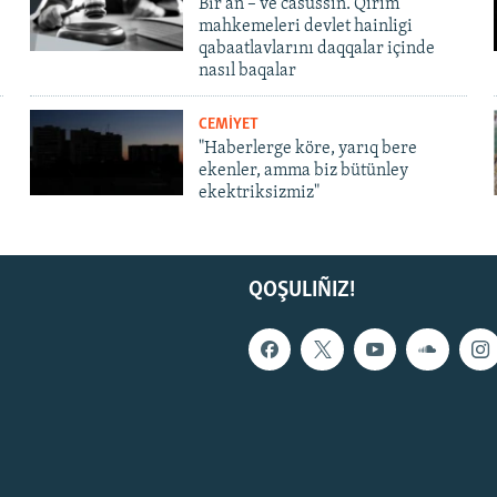
Bir an – ve casussıñ. Qırım
mahkemeleri devlet hainligi
qabaatlavlarını daqqalar içinde
nasıl baqalar
CEMİYET
"Haberlerge köre, yarıq bere
ekenler, amma biz bütünley
ekektriksizmiz"
QOŞULIÑIZ!