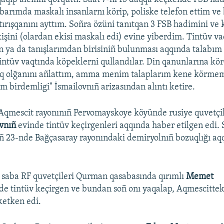
zbarımda maskalı insanlarnı körip, poliske telefon ettim ve 
tırışqanını ayttım. Soñra özüni tanıtqan 3 FSB hadimini ve 
işini (olardan ekisi maskalı edi) evine yiberdim. Tintüv v
ya da tanışlarımdan birisiniñ bulunması aqqında talabım r
intüv vaqtında köpeklerni qullandılar. Din qanunlarına kö
q olğanını añlattım, amma menim talaplarım kene körme
ım birdemligi" İsmailovnıñ arizasından alıntı ketire.
Aqmescit rayonınıñ Pervomayskoye köyünde rusiye quvetçil
vnıñ
evinde tintüv keçirgenleri aqqında haber etilgen edi.
iñ 23-nde Bağçasaray rayonındaki demiryolnıñ bozuqlığı aq
 saba RF quvetçileri Qurman qasabasında qırımlı
Memet
de tintüv keçirgen ve bundan soñ onı yaqalap, Aqmescittek
ketken edi.