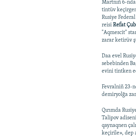
Martnıñ 6-nda 
tintüv keçirge
Rusiye Federal 
reisi
Refat Çub
"Aqmescit" sta
zarar ketirüv ş
Daa evel Rusiy
sebebinden Ba
evini tintken e
Fevralniñ 23-n
demiryolğa zara
Qırımda Rusiye
Talipov adisen
qaynaqnen çalış
keçirile», dep