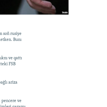
n soñ rusiye
ketken. Bunı
knı ve qattı
tteki FSB
ağlı ariza
, pencere ve
imleri qararnı