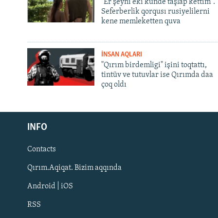
"Er şeyni eki künde taşlap kettim".
Seferberlik qorqusı rusiyelilerni
kene memleketten quva
İNSAN AQLARI
"Qırım birdemligi" işini toqtattı,
tintüv ve tutuvlar ise Qırımda daa
çoq oldı
Русский
INFO
Українською
Contacts
QOŞULIÑIZ!
Qırım.Aqiqat. Bizim aqqında
Android | iOS
RSS