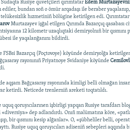
Sudaqta Rusiye quvetçileri qırımtatar
Edem Murtazayevn
n ediler, bundan soñ o ömür arqadaşı ile beraber yaqalanıp
telükesizlik hızmetiniñ bölügine ketirilgen edi. Qırımtatar
arov
Murtazayev işğal etilgen Qırımda Bazarçıq qasabası c
ntsiyasına 12 kilometr uzaqlıqtaki demiryolnıñ bir qısmını 
übesi ile yaqalanğanını bildirdi.
e FSBsi Bazarçıq (Poçtovoye) köyünde demiryolğa ketirilge
ğçasaray rayonınıñ Priyatnoye Svidaniye köyünde
Cemilovl
di.
de aqşam Bağçasaray rayonında kimligi belli olmağan insan
r ketirdi. Neticede trenlerniñ areketi toqtatıldı.
 uquq qoruyıcılarınen işbirligi yapqan Rusiye tarafdarı bl
i «diversiya» dep adlandırdı. Onıñ malümatına köre, «patl
ıp, bir qısmını kesip alğanlar». O, «şübheliler belli, operat
 ayttı. Rusiye uquq qoruyıcıları adiseniñ sebepleri aqqında 