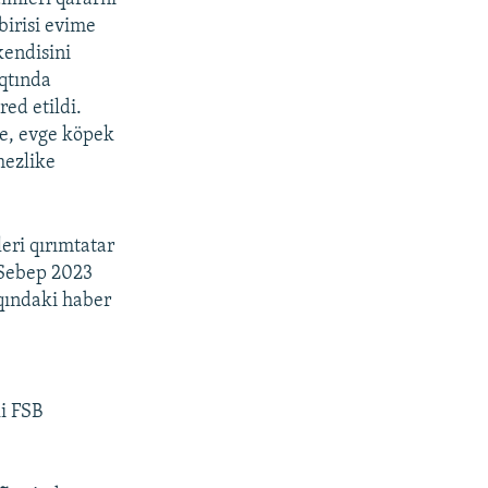
birisi evime
kendisini
aqtında
ed etildi.
re, evge köpek
mezlike
eri qırımtatar
 Sebep 2023
qındaki haber
i FSB