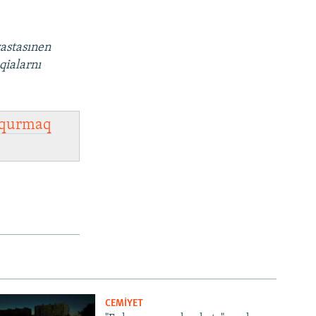
vastasınen
qialarnı
qurmaq
CEMİYET