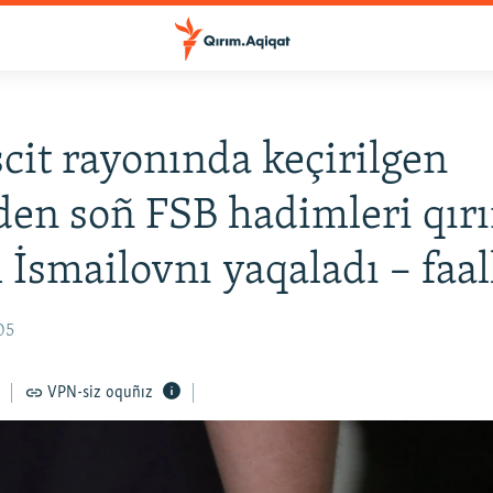
it rayonında keçirilgen
den soñ FSB hadimleri qır
İsmailovnı yaqaladı – faal
05
VPN-siz oquñız