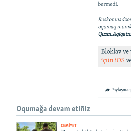
bermedi.
Roskomnadzo
oqumaq müm
Qırım.Aqiqatn
Bloklav ve
içün
iOS
v
Paylaşmaq
Oqumağa devam etiñiz
CEMİYET