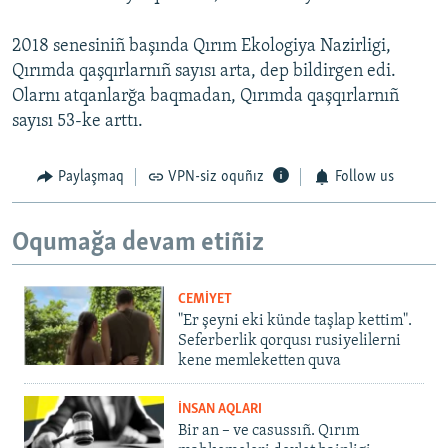
2018 senesiniñ başında Qırım Ekologiya Nazirligi,
Qırımda qaşqırlarnıñ sayısı arta, dep bildirgen edi.
Olarnı atqanlarğa baqmadan, Qırımda qaşqırlarnıñ
sayısı 53-ke arttı.
Paylaşmaq
VPN-siz oquñız
Follow us
Oqumağa devam etiñiz
CEMİYET
"Er şeyni eki künde taşlap kettim".
Seferberlik qorqusı rusiyelilerni
kene memleketten quva
İNSAN AQLARI
Bir an – ve casussıñ. Qırım