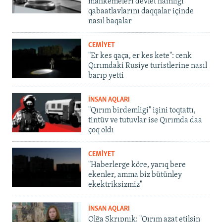
mahkemeleri devlet hainligi
qabaatlavlarını daqqalar içinde
nasıl baqalar
CEMİYET
"Er kes qaça, er kes kete": cenk
Qırımdaki Rusiye turistlerine nasıl
barıp yetti
İNSAN AQLARI
"Qırım birdemligi" işini toqtattı,
tintüv ve tutuvlar ise Qırımda daa
çoq oldı
CEMİYET
"Haberlerge köre, yarıq bere
ekenler, amma biz bütünley
ekektriksizmiz"
İNSAN AQLARI
Olğa Skrıpnık: "Qırım azat etilsin