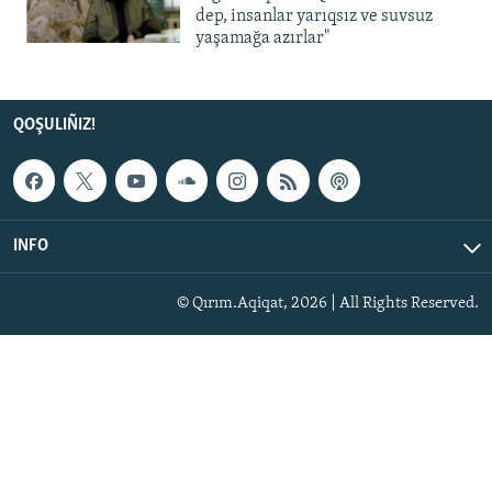
dep, insanlar yarıqsız ve suvsuz
yaşamağa azırlar"
QOŞULIÑIZ!
INFO
© Qırım.Aqiqat, 2026 | All Rights Reserved.