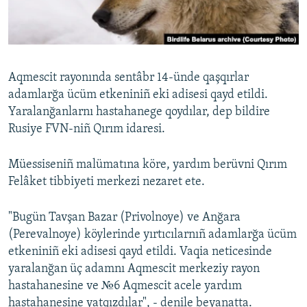
Русский
Українською
Aqmescit rayonında sentâbr 14-ünde qaşqırlar
QOŞULIÑIZ!
adamlarğa ücüm etkeniniñ eki adisesi qayd etildi.
Yaralanğanlarnı hastahanege qoydılar, dep bildire
Rusiye FVN-niñ Qırım idaresi.
RFE/RS bütün saytları
Müessiseniñ malümatına köre, yardım berüvni Qırım
Felâket tibbiyeti merkezi nezaret ete.
"Bugün Tavşan Bazar (Privolnoye) ve Anğara
(Perevalnoye) köylerinde yırtıcılarnıñ adamlarğa ücüm
etkeniniñ eki adisesi qayd etildi. Vaqia neticesinde
yaralanğan üç adamnı Aqmescit merkeziy rayon
hastahanesine ve №6 Aqmescit acele yardım
hastahanesine yatqızdılar", - denile beyanatta.