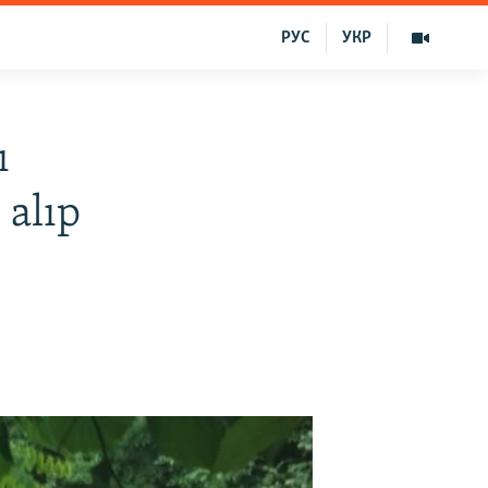
РУС
УКР
ı
 alıp