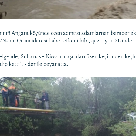
ınıñ Anğara köyünde özen aqıntısı adamlarnen beraber ek
FVN-niñ Qırım idaresi haber etkeni kibi, qaza iyün 21-inde 
elgende, Subaru ve Nissan maşnaları özen keçitinden keç
alıp ketti", - denile beyanatta.