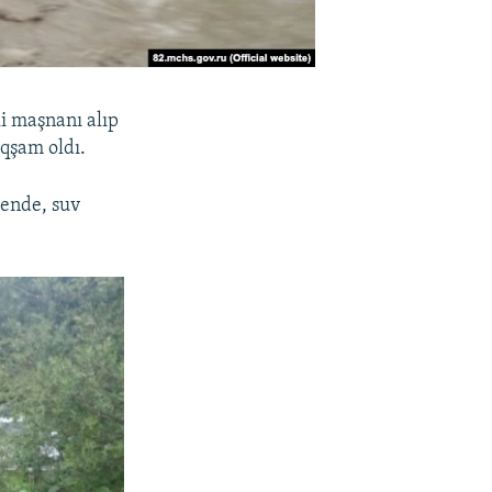
i maşnanı alıp
aqşam oldı.
kende, suv