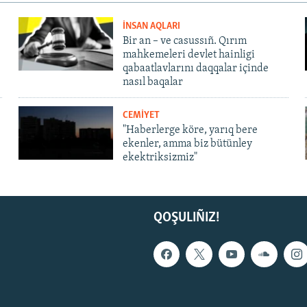
İNSAN AQLARI
Bir an – ve casussıñ. Qırım
mahkemeleri devlet hainligi
qabaatlavlarını daqqalar içinde
nasıl baqalar
CEMİYET
"Haberlerge köre, yarıq bere
ekenler, amma biz bütünley
ekektriksizmiz"
QOŞULIÑIZ!