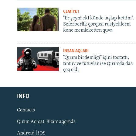
CEMİYET
"Er şeyni eki künde taşlap kettim".
Seferberlik qorqusı rusiyelilerni
kene memleketten quva
İNSAN AQLARI
"Qırım birdemligi" işini toqtattı,
tintüv ve tutuvlar ise Qırımda daa
çoq oldı
Русский
INFO
Українською
Contacts
QOŞULIÑIZ!
Qırım.Aqiqat. Bizim aqqında
Android | iOS