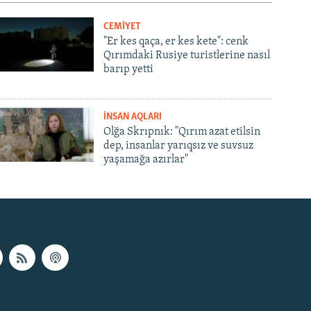
CEMİYET
"Er kes qaça, er kes kete": cenk
Qırımdaki Rusiye turistlerine nasıl
barıp yetti
İNSAN AQLARI
Olğa Skrıpnık: "Qırım azat etilsin
dep, insanlar yarıqsız ve suvsuz
yaşamağa azırlar"