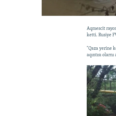
Aqmescit rayon
ketti. Rusiye 
"Qaza yerine k
aqıntısı olarnı 