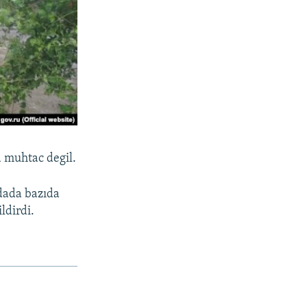
 muhtac degil.
adada bazıda
ldirdi.