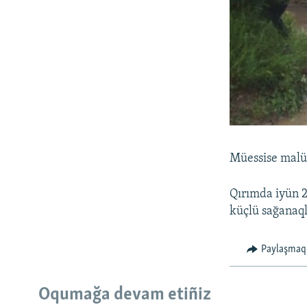
Müessise malüm
Qırımda iyün 2
küçlü sağanaqla
Paylaşmaq
Oqumağa devam etiñiz