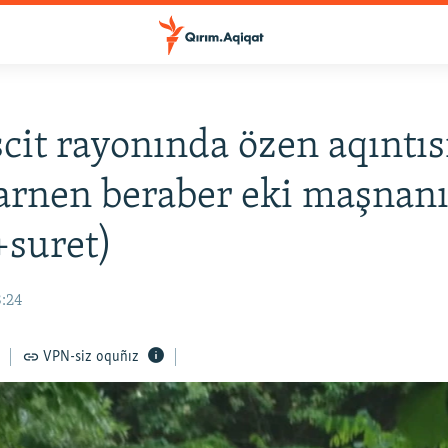
it rayonında özen aqıntıs
rnen beraber eki maşnanı
(+suret)
8:24
VPN-siz oquñız