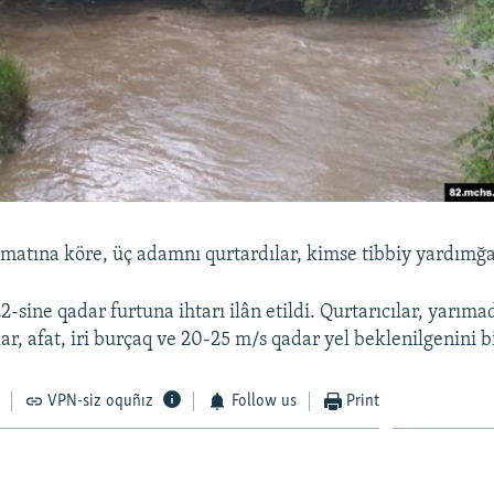
atına köre, üç adamnı qurtardılar, kimse tibbiy yardımğa
2-sine qadar furtuna ihtarı ilân etildi. Qurtarıcılar, yarım
r, afat, iri burçaq ve 20-25 m/s qadar yel beklenilgenini bi
VPN-siz oquñız
Follow us
Print