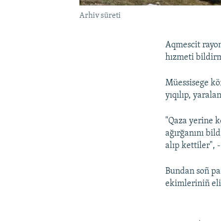
Arhiv süreti
Aqmescit rayon
hızmeti bildir
Müessisege kör
yıqılıp, yaral
"Qaza yerine k
ağırğanını bild
alıp kettiler",
Bundan soñ pa
ekimleriniñ eli