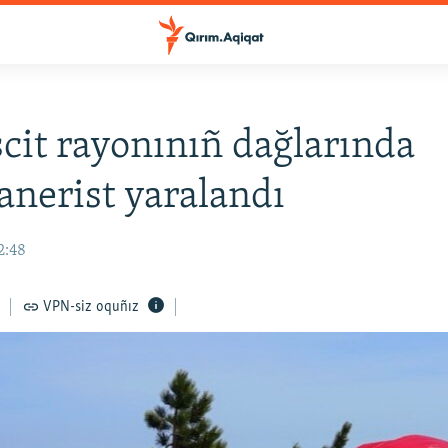
it rayonınıñ dağlarında
anerist yaralandı
2:48
VPN-siz oquñız