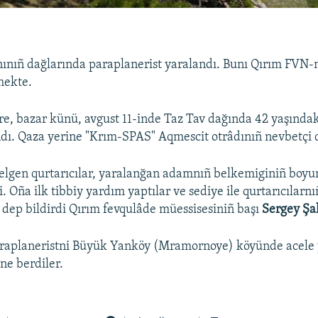
ınıñ dağlarında paraplanerist yaralandı. Bunı Qırım FVN-
mekte.
e, bazar künü, avgust 11-inde Taz Tav dağında 42 yaşında
andı. Qaza yerine "Krım-SPAS" Aqmescit otrâdınıñ nevbetçi d
elgen qurtarıcılar, yaralanğan adamnıñ belkemiginiñ boyu
i. Oña ilk tibbiy yardım yaptılar ve sediye ile qurtarıcılar
 - dep bildirdi Qırım fevqulâde müessisesiniñ başı
Sergey Şa
raplaneristni Büyük Yanköy (Mramornoye) köyünde acele
ne berdiler.