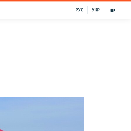
РУС
УКР