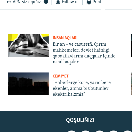
VPN-siz oquñız
Follow us
Print
İNSAN AQLARI
Bir an – ve casussıñ. Qırım
mahkemeleri devlet hainligi
qabaatlavlarını daqqalar içinde
nasıl baqalar
CEMİYET
"Haberlerge köre, yarıq bere
ekenler, amma biz bütünley
ekektriksizmiz"
QOŞULIÑIZ!