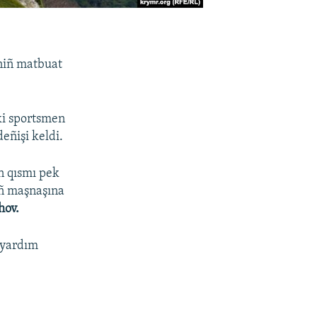
niñ matbuat
ki sportsmen
eñişi keldi.
n qısmı pek
nıñ maşnaşına
hov.
 yardım