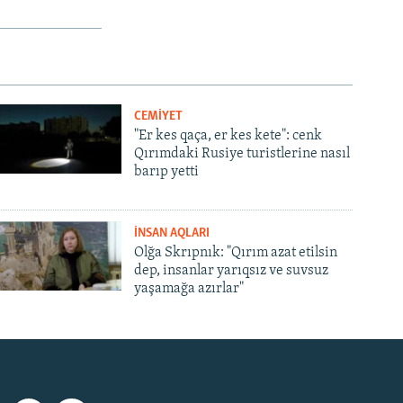
CEMİYET
"Er kes qaça, er kes kete": cenk
Qırımdaki Rusiye turistlerine nasıl
barıp yetti
İNSAN AQLARI
Olğa Skrıpnık: "Qırım azat etilsin
dep, insanlar yarıqsız ve suvsuz
yaşamağa azırlar"