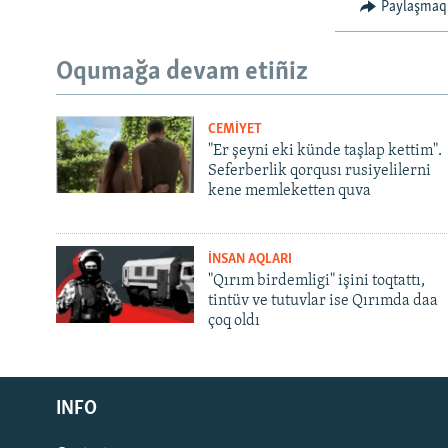
Paylaşmaq
Oqumağa devam etiñiz
CEMİYET
"Er şeyni eki künde taşlap kettim".
Seferberlik qorqusı rusiyelilerni
kene memleketten quva
İNSAN AQLARI
"Qırım birdemligi" işini toqtattı,
tintüv ve tutuvlar ise Qırımda daa
çoq oldı
Русский
INFO
Українською