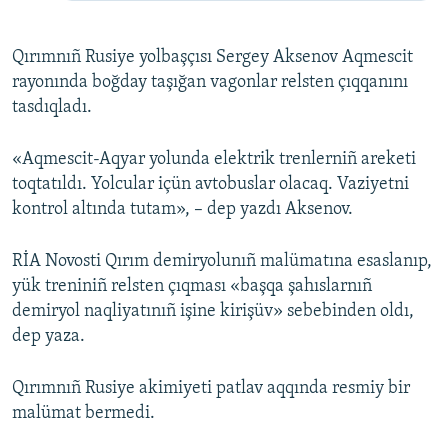
Qırımnıñ Rusiye yolbaşçısı Sergey Aksenov Aqmescit
rayonında boğday taşığan vagonlar relsten çıqqanını
tasdıqladı.
«Aqmescit-Aqyar yolunda elektrik trenlerniñ areketi
toqtatıldı. Yolcular içün avtobuslar olacaq. Vaziyetni
kontrol altında tutam», – dep yazdı Aksenov.
RİA Novosti Qırım demiryolunıñ malümatına esaslanıp,
yük treniniñ relsten çıqması «başqa şahıslarnıñ
demiryol naqliyatınıñ işine kirişüv» sebebinden oldı,
dep yaza.
Qırımnıñ Rusiye akimiyeti patlav aqqında resmiy bir
malümat bermedi.