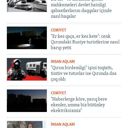
mahkemeleri devlet hainligi
qabaatlavlarını daqqalar içinde
nasıl baqalar
CEMİYET
"Er kes qaça, er kes kete": cenk
Qırımdaki Rusiye turistlerine nasıl
barıp yetti
İNSAN AQLARI
"Qırım birdemligi" işini toqtattı,
tintüv ve tutuvlar ise Qırımda daa
çoq oldı
CEMİYET
"Haberlerge köre, yarıq bere
ekenler, amma biz bütünley
ekektriksizmiz"
İNSAN AQLARI