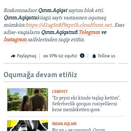
Roskomnadzor
Qırım.Aqiqat
saytını blok etti.
Qırım.Aqiqatnı
küzgü saytı vastasınen oqumaq
mümkün:
https://d1ug5n8f9xpr1h.cloudfront.net
. Esas
adise-vaqialarnı
Qırım.Aqiqatnıñ
Telegram
ve
İnstagram
saifelerinden taqip etiñiz.
Paylaşmaq
VPN-siz oquñız
Follow us
Oqumağa devam etiñiz
CEMİYET
"Er şeyni eki künde taşlap kettim".
Seferberlik qorqusı rusiyelilerni
kene memleketten quva
İNSAN AQLARI
Bir an – ve casussıñ. Qırım