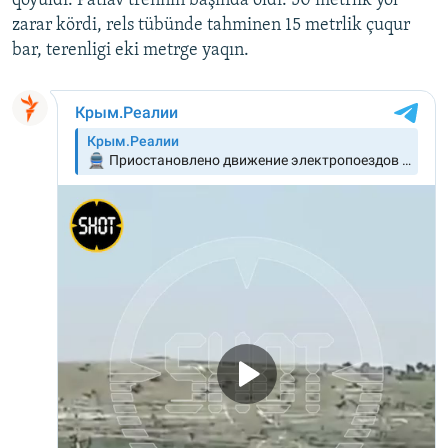
qoyuldı. Patlav trenniñ başında oldı. 50 metrlik yol
zarar kördi, rels tübünde tahminen 15 metrlik çuqur
Русский
bar, terenligi eki metrge yaqın.
Українською
QOŞULIÑIZ!
RFE/RS bütün saytları