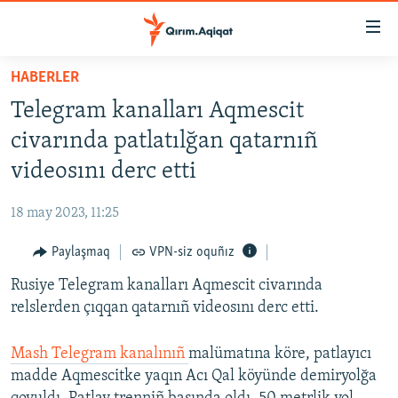
Link
açıqlığı
Esas
HABERLER
mündericege
HABERLER
Telegram kanalları Aqmescit
qaytmaq
SİYASET
Baş
civarında patlatılğan qatarnıñ
İQTİSADİYAT
navigatsiyağa
videosını derc etti
qaytmaq
CEMİYET
Qıdıruvğa
18 may 2023, 11:25
MEDENİYET
qaytmaq
Paylaşmaq
VPN-siz oquñız
İNSAN AQLARI
Rusiye Telegram kanalları Aqmescit civarında
VİDEO
relslerden çıqqan qatarnıñ videosını derc etti.
SÜRET
BLOGLAR
Mash Telegram kanalınıñ
malümatına köre, patlayıcı
madde Aqmescitke yaqın Acı Qal köyünde demiryolğa
FİKİR