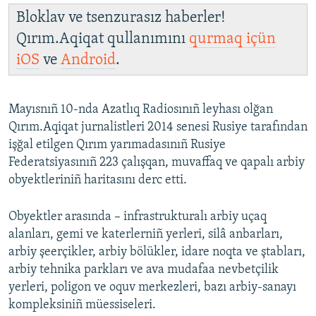
Bloklav ve tsenzurasız haberler!
Qırım.Aqiqat qullanımını
qurmaq içün
iOS
ve
Android
.
Mayısnıñ 10-nda Azatlıq Radiosınıñ leyhası olğan
Qırım.Aqiqat jurnalistleri 2014 senesi Rusiye tarafından
işğal etilgen Qırım yarımadasınıñ Rusiye
Federatsiyasınıñ 223 çalışqan, muvaffaq ve qapalı arbiy
obyektleriniñ haritasını derc etti.
Obyektler arasında – infrastrukturalı arbiy uçaq
alanları, gemi ve katerlerniñ yerleri, silâ anbarları,
arbiy şeerçikler, arbiy bölükler, idare noqta ve ştabları,
arbiy tehnika parkları ve ava mudafaa nevbetçilik
yerleri, poligon ve oquv merkezleri, bazı arbiy-sanayı
kompleksiniñ müessiseleri.