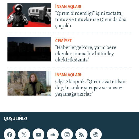
İNSAN AQLARI
"Qırım birdemligi" işini toqtattı,
tintüv ve tutuvlar ise Qırımda daa
çoq oldı
CEMİYET
"Haberlerge köre, yarıq bere
ekenler, amma biz bütünley
ekektriksizmiz"
İNSAN AQLARI
Olğa Skrıpnık: "Qırım azat etilsin
dep, insanlar yarıqsız ve suvsuz
yaşamağa azırlar"
QOŞULIÑIZ!