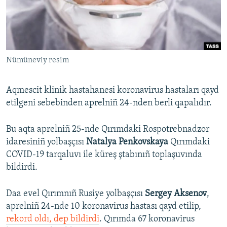
Русский
Українською
Nümüneviy resim
QOŞULIÑIZ!
Aqmescit klinik hastahanesi koronavirus hastaları qayd
etilgeni sebebinden aprelniñ 24-nden berli qapalıdır.
RFE/RS bütün saytları
Bu aqta aprelniñ 25-nde Qırımdaki Rospotrebnadzor
idaresiniñ yolbaşçısı
Natalya Penkovskaya
Qırımdaki
COVID-19 tarqaluvı ile küreş ştabınıñ toplaşuvında
bildirdi.
Daa evel Qırımnıñ Rusiye yolbaşçısı
Sergey Aksenov
,
aprelniñ 24-nde 10 koronavirus hastası qayd etilip,
rekord oldı, dep bildirdi
. Qırımda 67 koronavirus