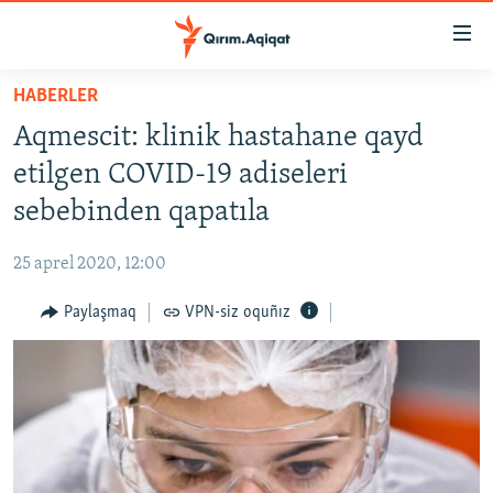
Link
açıqlığı
Esas
HABERLER
mündericege
HABERLER
Aqmescit: klinik hastahane qayd
qaytmaq
SİYASET
Baş
etilgen COVID-19 adiseleri
İQTİSADİYAT
navigatsiyağa
sebebinden qapatıla
qaytmaq
CEMİYET
Qıdıruvğa
25 aprel 2020, 12:00
MEDENİYET
qaytmaq
Paylaşmaq
VPN-siz oquñız
İNSAN AQLARI
VİDEO
SÜRET
BLOGLAR
FİKİR