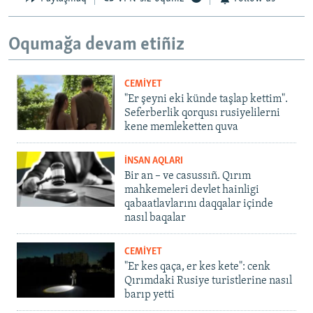
Oqumağa devam etiñiz
CEMİYET
"Er şeyni eki künde taşlap kettim".
Seferberlik qorqusı rusiyelilerni
kene memleketten quva
İNSAN AQLARI
Bir an – ve casussıñ. Qırım
mahkemeleri devlet hainligi
qabaatlavlarını daqqalar içinde
nasıl baqalar
CEMİYET
"Er kes qaça, er kes kete": cenk
Qırımdaki Rusiye turistlerine nasıl
barıp yetti