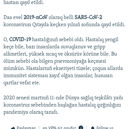
hastası qayd etildi.
Daa evel
2019-nCoV
olaraq belli
SARS-CoV-2
koronavirusı Qıtayda keçken yılnıñ soñunda qayd etildi.
O,
COVID-19
hastalığınıñ sebebi oldı. Hastalıq yengil
keçe bile, bazı insanlarda suvuqlanuv ve gripp
alâmetleri, yüksek sıcaq ve öksürüv körüne bile. Bu
ölüm sebebi ola bilgen pnevmoniyağa keçmesi
mümkün. Hastalarnıñ ekseriyeti tüzele; çoqusı allarda
immunitet sisteması zayıf olğan insanlar, hususan
qartlar vefat ete.
2020 senesi martnıñ 11-nde Dünya sağlıq teşkilâtı yañı
koronavirus sebebinden başlağan hastalıq qırğınlığını
pandemiya olaraq tanıdı.
Paylaşmaq
VPN-siz oquñız
Follow us