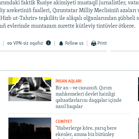
rımdaki faktik Rusiye akimiyeti mustaqil jurnalistler, vatan
iy areketiniñ faalleri, Qırımtatar Milliy Meclisiniñ azaları
Hizb ut-Tahrir» teşkilâtı ile alâqalı olğanlarından şübheli 
ñ evlerinde muntazam surette kütleviy tintüvler ötkere.
VPN-siz oquñız
Follow us
Print
İNSAN AQLARI
Bir an – ve casussıñ. Qırım
mahkemeleri devlet hainligi
qabaatlavlarını daqqalar içinde
nasıl baqalar
CEMİYET
"Haberlerge köre, yarıq bere
ekenler, amma biz bütünley