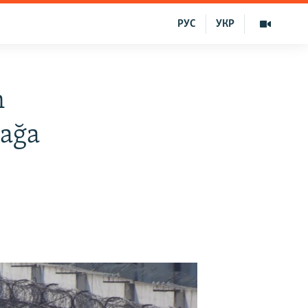
РУС
УКР
n
mağa