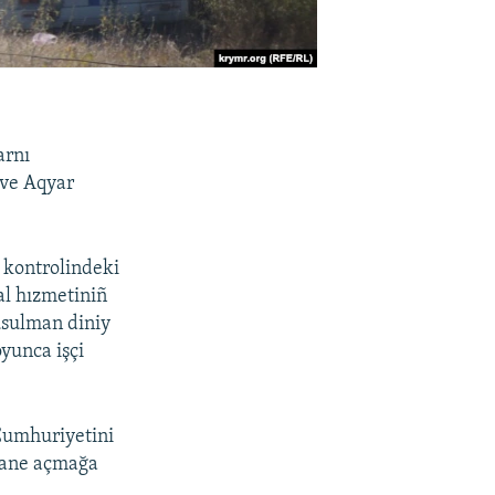
arnı
 ve Aqyar
 kontrolindeki
al hızmetiniñ
sulman diniy
oyunca işçi
Cumhuriyetini
thane açmağa