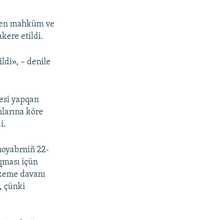
tken mahküm ve
ere etildi.
ldi», – denile
resi yapqan
nlarına köre
i.
noyabrniñ 22-
qması içün
keme davanı
, çünki