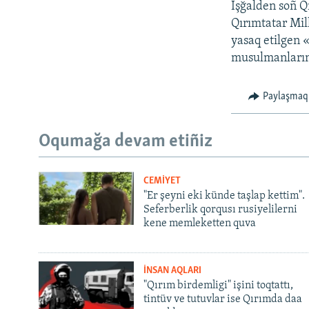
İşğalden soñ Qı
Qırımtatar Mill
yasaq etilgen «
musulmanlarını
Paylaşmaq
Oqumağa devam etiñiz
CEMİYET
"Er şeyni eki künde taşlap kettim".
Seferberlik qorqusı rusiyelilerni
kene memleketten quva
İNSAN AQLARI
"Qırım birdemligi" işini toqtattı,
tintüv ve tutuvlar ise Qırımda daa