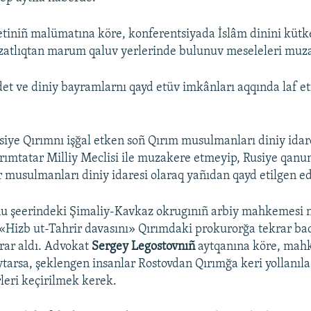
tiniñ malümatına köre, konferentsiyada İslâm dinini kü
atlıqtan marum qaluv yerlerinde bulunuv meseleleri muzak
det ve diniy bayramlarnı qayd etüv imkânları aqqında laf eti
siye Qırımnı işğal etken soñ Qırım musulmanları diniy ida
ırımtatar Milliy Meclisi ile muzakere etmeyip, Rusiye qanu
 musulmanları diniy idaresi olaraq yañıdan qayd etilgen ed
u şeerindeki Şimaliy-Kavkaz okrugınıñ arbiy mahkemesi 
«Hizb ut-Tahrir davasını» Qırımdaki prokurorğa tekrar ba
ar aldı. Advokat
Sergey Legostovnıñ
aytqanına köre, mah
tarsa, şeklengen insanlar Rostovdan Qırımğa keri yollanıla
rleri keçirilmek kerek.