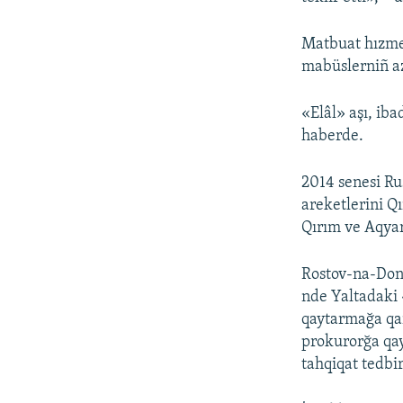
Matbuat hızme
mabüslerniñ az
«Elâl» aşı, iba
haberde.
2014 senesi Ru
areketlerini Q
Qırım ve Aqyar
Rostov-na-Don
nde Yaltadaki 
qaytarmağa qar
prokurorğa qay
tahqiqat tedbi