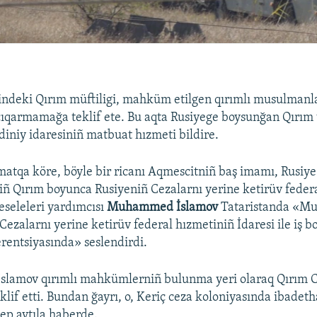
indeki Qırım müftiligi, mahküm etilgen qırımlı musulmanl
ıqarmamağa teklif ete. Bu aqta Rusiyege boysunğan Qırım
iniy idaresiniñ matbuat hızmeti bildire.
atqa köre, böyle bir ricanı Aqmescitniñ baş imamı, Rusiye
iñ Qırım boyunca Rusiyeniñ Cezalarnı yerine ketirüv feder
meseleleri yardımcısı
Muhammed İslamov
Tataristanda «Mu
 Cezalarnı yerine ketirüv federal hızmetiniñ İdaresi ile iş b
rentsiyasında» seslendirdi.
amov qırımlı mahkümlerniñ bulunma yeri olaraq Qırım 
klif etti. Bundan ğayrı, o, Keriç ceza koloniyasında ibade
 dep aytıla haberde.