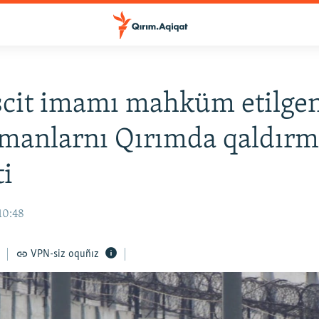
cit imamı mahküm etilge
manlarnı Qırımda qaldır
ti
10:48
VPN-siz oquñız