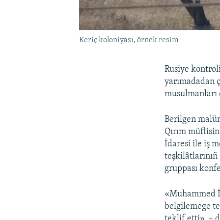
Keriç koloniyası, örnek resim
Rusiye kontrol
yarımadadan ç
musulmanları d
Berilgen malüm
Qırım müftisin
İdaresi ile iş 
teşkilâtlarınıñ
gruppası konfe
«Muhammed İsl
belgilemege te
teklif etti», –