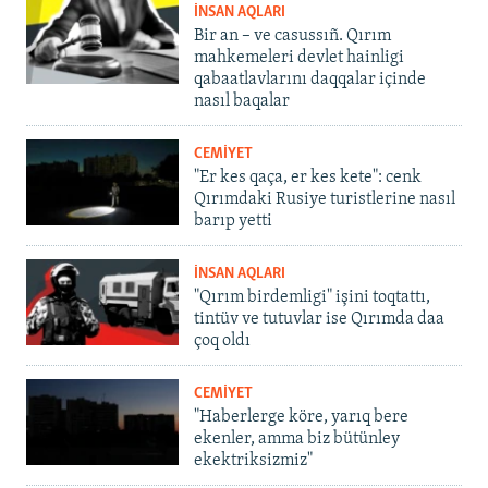
İNSAN AQLARI
Bir an – ve casussıñ. Qırım
mahkemeleri devlet hainligi
qabaatlavlarını daqqalar içinde
nasıl baqalar
CEMİYET
"Er kes qaça, er kes kete": cenk
Qırımdaki Rusiye turistlerine nasıl
barıp yetti
İNSAN AQLARI
"Qırım birdemligi" işini toqtattı,
tintüv ve tutuvlar ise Qırımda daa
çoq oldı
CEMİYET
"Haberlerge köre, yarıq bere
ekenler, amma biz bütünley
ekektriksizmiz"