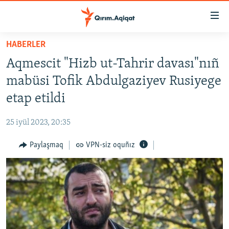
Link
açıqlığı
Esas
HABERLER
mündericege
HABERLER
Aqmescit "Hizb ut-Tahrir davası"nıñ
qaytmaq
SİYASET
Baş
mabüsi Tofik Abdulgaziyev Rusiyege
İQTİSADİYAT
navigatsiyağa
etap etildi
qaytmaq
CEMİYET
Qıdıruvğa
25 iyül 2023, 20:35
MEDENİYET
qaytmaq
Paylaşmaq
VPN-siz oquñız
İNSAN AQLARI
VİDEO
SÜRET
BLOGLAR
FİKİR