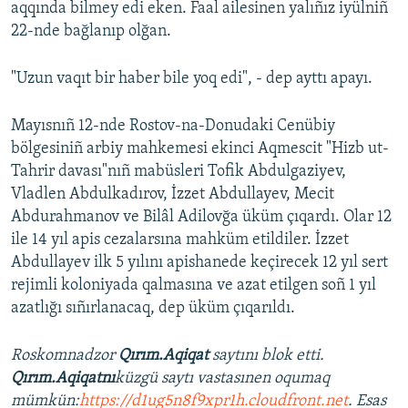
aqqında bilmey edi eken. Faal ailesinen yalıñız iyülniñ
22-nde bağlanıp olğan.
"Uzun vaqıt bir haber bile yoq edi", - dep ayttı apayı.
Mayısnıñ 12-nde Rostov-na-Donudaki Cenübiy
bölgesiniñ arbiy mahkemesi ekinci Aqmescit "Hizb ut-
Tahrir davası"nıñ mabüsleri Tofik Abdulgaziyev,
Vladlen Abdulkadırov, İzzet Abdullayev, Mecit
Abdurahmanov ve Bilâl Adilovğa üküm çıqardı. Olar 12
ile 14 yıl apis cezalarsına mahküm etildiler. İzzet
Abdullayev ilk 5 yılını apishanede keçirecek 12 yıl sert
rejimli koloniyada qalmasına ve azat etilgen soñ 1 yıl
azatlığı sıñırlanacaq, dep üküm çıqarıldı.
Roskomnadzor
Qırım.Aqiqat
saytını blok etti.
Qırım.Aqiqatnı
küzgü saytı vastasınen oqumaq
mümkün:
https://d1ug5n8f9xpr1h.cloudfront.net
. Esas