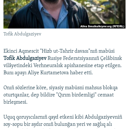
Русский
Українською
Tofik Abdulgaziyev
QOŞULIÑIZ!
Ekinci Aqmescit "Hizb ut-Tahrir davası"nıñ mabüsi
Tofik Abdulgaziyev
Rusiye Federatsiyasınıñ Çelâbinsk
RFE/RS bütün saytları
vilâyetindeki Verhneuralsk apishanesine etap etilgen.
Bunı apayı Aliye Kurtametova haber etti.
Onıñ sözlerine köre, siyasiy mabüsni mahsus blokqa
oturtqanlar, dep bildire "Qırım birdemligi" cemaat
birleşmesi.
Uquq qoruyıcılarnıñ qayd etkeni kibi Abdulgaziyevniñ
soy-sopu bir aydır onıñ bulunğan yeri ve sağlıq alı