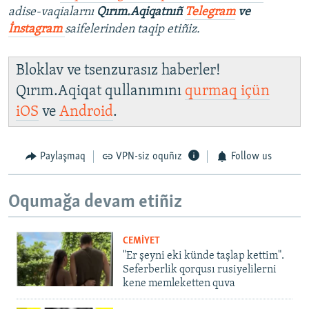
adise-vaqialarnı
Qırım.Aqiqatnıñ
Telegram
ve
İnstagram
saifelerinden taqip etiñiz.
Bloklav ve tsenzurasız haberler!
Qırım.Aqiqat qullanımını
qurmaq içün
iOS
ve
Android
.
Paylaşmaq
VPN-siz oquñız
Follow us
Oqumağa devam etiñiz
CEMİYET
"Er şeyni eki künde taşlap kettim".
Seferberlik qorqusı rusiyelilerni
kene memleketten quva