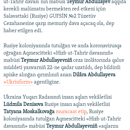
ut-Tahrir davası”nıñ mabüsi
Teymur Abdullayev
aqqıda
kerekli malümatnı bermekten red etkeni içün
Salavattaki (Rusiye) GUFSİN №2 Tüzetüv
Cezahanesine qarşı memuriy dava açacaq ola, dep
haber etilgen edi.
Rusiye koloniyasında tutulğan ve anda koronavirusqa
oğrağan Aqmescitteki «Hizb ut-Tahrir davasınıñ»
mabüsi
Teymur Abdullayevniñ
ceza izolâtorında qaluv
müddeti yanvarniñ 22-ne qadar uzatıldı, dep bildirdi
apiske alınğan qırımlınıñ anası
Dilâra Abdullayeva
«Ukrinform»
agentligine.
Ukraina Yuqarı Radasınıñ insan aqları vekâletlisi
Lüdmila Denisova
Rusiye insan aqları vekâletlisi
Tatyana Moskalkovağa
muracaat etip
, Rusiye
koloniyasında tutulğan Aqmescitteki «Hizb ut-Tahrir
davasınıñ» mabüsi
Teymur Abdullayevniñ
«aqlarını