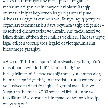
«Hizb ut-Tahrir işi» boyunca apiske alınğan ve
mahküm etilgenlerniñ imayecileri olarnıñ taqip
etilmesi diniy sebeplernen bağlı olğanını tüşüne.
Advokatlar qayd etkenine köre, Rusiye uquq qoruyıcı
organları tarafından bu dava boyunca taqip etilgenler –
ekseriyeti qırımtatarlar ve ukrain, rus, tacik, azeri ve
islâm dinini kütken diger millet vekilleri. Halqara uquq
işğal etilgen topraqlarda işğalci devlet qanunlarını
kirsetmege yasaqlay.
«Hizb ut-Tahrir» halqara islâm siyasiy teşkilâtı, bütün
musulman devletleriniñ islâm halifeligine
birleştirilmesini öz maqsadı olğanını ayta, amma olar,
bu maqsatqa irişmek içün terroristik usullarnı red ete
ve Rusiyede adaletsiz taqip etilgenini ayta. Rusiye
Yuqarı mahkemesi 2003 senesi «Hizb ut-Tahrir»
teşkilâtını 15 «terrorist» birleşme cedveline kirsetip,
onı yasaq etti.