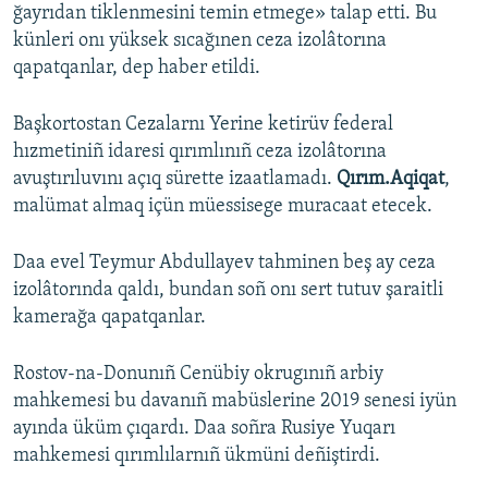
ğayrıdan tiklenmesini temin etmege» talap etti. Bu
künleri onı yüksek sıcağınen ceza izolâtorına
qapatqanlar, dep haber etildi.
Başkortostan Cezalarnı Yerine ketirüv federal
hızmetiniñ idaresi qırımlınıñ ceza izolâtorına
avuştırıluvını açıq sürette izaatlamadı.
Qırım.Aqiqat
,
malümat almaq içün müessisege muracaat etecek.
Daa evel Teymur Abdullayev tahminen beş ay ceza
izolâtorında qaldı, bundan soñ onı sert tutuv şaraitli
kamerağa qapatqanlar.
Rostov-na-Donunıñ Cenübiy okrugınıñ arbiy
mahkemesi bu davanıñ mabüslerine 2019 senesi iyün
ayında üküm çıqardı. Daa soñra Rusiye Yuqarı
mahkemesi qırımlılarnıñ ükmüni deñiştirdi.