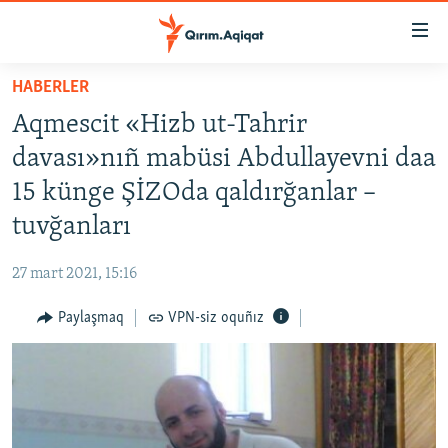
Link
açıqlığı
Esas
HABERLER
mündericege
HABERLER
Aqmescit «Hizb ut-Tahrir
qaytmaq
SİYASET
Baş
davası»nıñ mabüsi Abdullayevni daa
İQTİSADİYAT
navigatsiyağa
15 künge ŞİZOda qaldırğanlar –
qaytmaq
CEMİYET
tuvğanları
Qıdıruvğa
MEDENİYET
qaytmaq
27 mart 2021, 15:16
İNSAN AQLARI
Paylaşmaq
VPN-siz oquñız
VİDEO
SÜRET
BLOGLAR
FİKİR