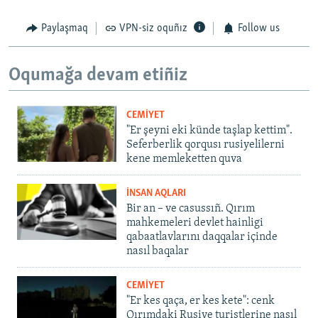
Paylaşmaq
VPN-siz oquñız
Follow us
Oqumağa devam etiñiz
CEMİYET
"Er şeyni eki künde taşlap kettim".
Seferberlik qorqusı rusiyelilerni
kene memleketten quva
İNSAN AQLARI
Bir an – ve casussıñ. Qırım
mahkemeleri devlet hainligi
qabaatlavlarını daqqalar içinde
nasıl baqalar
CEMİYET
"Er kes qaça, er kes kete": cenk
Qırımdaki Rusiye turistlerine nasıl