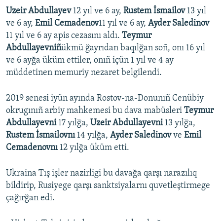
Uzeir Abdullayev
12 yıl ve 6 ay,
Rustem İsmailov
13 yıl
ve 6 ay,
Emil Cemadenov
11 yıl ve 6 ay,
Ayder Saledinov
11 yıl ve 6 ay apis cezasını aldı.
Teymur
Abdullayevniñ
ükmü ğayrıdan baqılğan soñ, onı 16 yıl
ve 6 ayğa üküm ettiler, onıñ içün 1 yıl ve 4 ay
müddetinen memuriy nezaret belgilendi.
2019 senesi iyün ayında Rostov-na-Donunıñ Cenübiy
okrugınıñ arbiy mahkemesi bu dava mabüsleri
Teymur
Abdullayevni
17 yılğa,
Uzeir Abdullayevni
13 yılğa,
Rustem İsmailovnı
14 yılğa,
Ayder Saledinov
ve
Emil
Cemadenovnı
12 yılğa üküm etti.
Ukraina Tış işler nazirligi bu davağa qarşı narazılıq
bildirip, Rusiyege qarşı sanktsiyalarnı quvetleştirmege
çağırğan edi.