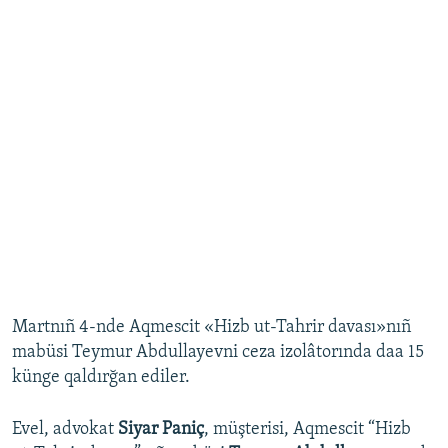
Martnıñ 4-nde Aqmescit «Hizb ut-Tahrir davası»nıñ
mabüsi Teymur Abdullayevni ceza izolâtorında daa 15
künge qaldırğan ediler.
Evel, advokat
Siyar Paniç
, müşterisi, Aqmescit “Hizb