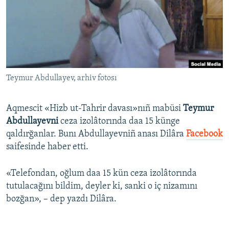
Русский
Українською
QOŞULIÑIZ!
Teymur Abdullayev, arhiv fotosı
Aqmescit «Hizb ut-Tahrir davası»nıñ mabüsi
Teymur
RFE/RS bütün saytları
Abdullayevni
ceza izolâtorında daa 15 künge
qaldırğanlar. Bunı Abdullayevniñ anası Dilâra
Facebook
saifesinde haber etti.
«Telefondan, oğlum daa 15 kün ceza izolâtorında
tutulacağını bildim, deyler ki, sanki o iç nizamını
bozğan», – dep yazdı Dilâra.