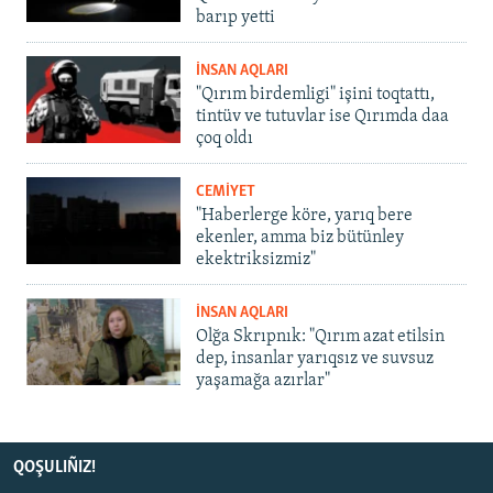
barıp yetti
İNSAN AQLARI
"Qırım birdemligi" işini toqtattı,
tintüv ve tutuvlar ise Qırımda daa
çoq oldı
CEMİYET
"Haberlerge köre, yarıq bere
ekenler, amma biz bütünley
ekektriksizmiz"
İNSAN AQLARI
Olğa Skrıpnık: "Qırım azat etilsin
dep, insanlar yarıqsız ve suvsuz
yaşamağa azırlar"
QOŞULIÑIZ!