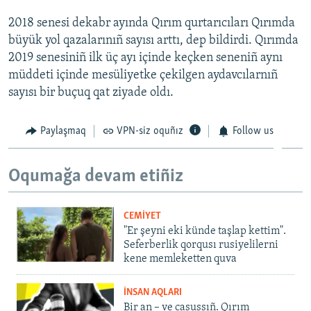
2018 senesi dekabr ayında Qırım qurtarıcıları Qırımda
büyük yol qazalarınıñ sayısı arttı, dep bildirdi. Qırımda
2019 senesiniñ ilk üç ayı içinde keçken seneniñ aynı
müddeti içinde mesüliyetke çekilgen aydavcılarnıñ
sayısı bir buçuq qat ziyade oldı.
Paylaşmaq
VPN-siz oquñız
Follow us
Oqumağa devam etiñiz
CEMİYET
"Er şeyni eki künde taşlap kettim".
Seferberlik qorqusı rusiyelilerni
kene memleketten quva
İNSAN AQLARI
Bir an – ve casussıñ. Qırım