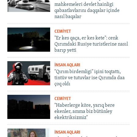
mahkemeleri devlet hainligi
qabaatlavlarını daqqalar içinde
nasıl baqalar
CEMİYET
"Er kes qaça, er kes kete": cenk
Qırımdaki Rusiye turistlerine nasıl
barıp yetti
İNSAN AQLARI
"Qırım birdemligi" işini toqtattı,
tintüv ve tutuvlar ise Qırımda daa
çoq oldı
CEMİYET
"Haberlerge köre, yarıq bere
ekenler, amma biz bütünley
ekektriksizmiz"
İNSAN AQLARI