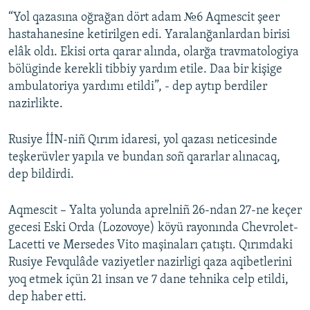
“Yol qazasına oğrağan dört adam №6 Aqmescit şeer
Русский
hastahanesine ketirilgen edi. Yaralanğanlardan birisi
Українською
elâk oldı. Ekisi orta qarar alında, olarğa travmatologiya
bölüginde kerekli tibbiy yardım etile. Daa bir kişige
ambulatoriya yardımı etildi”, - dep aytıp berdiler
QOŞULIÑIZ!
nazirlikte.
Rusiye İİN-niñ Qırım idaresi, yol qazası neticesinde
RFE/RS bütün saytları
teşkerüvler yapıla ve bundan soñ qararlar alınacaq,
dep bildirdi.
Aqmescit – Yalta yolunda aprelniñ 26-ndan 27-ne keçer
gecesi Eski Orda (Lozovoye) köyü rayonında Chevrolet-
Lacetti ve Mersedes Vito maşinaları çatıştı. Qırımdaki
Rusiye Fevqulâde vaziyetler nazirligi qaza aqibetlerini
yoq etmek içün 21 insan ve 7 dane tehnika celp etildi,
dep haber etti.