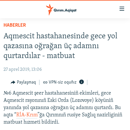
Link
açıqlığı
Esas
HABERLER
mündericege
HABERLER
Aqmescit hastahanesinde gece yol
qaytmaq
SİYASET
Baş
qazasına oğrağan üç adamnı
İQTİSADİYAT
navigatsiyağa
qurtardılar - matbuat
qaytmaq
CEMİYET
Qıdıruvğa
27 aprel 2019, 13:06
MEDENİYET
qaytmaq
Paylaşmaq
VPN-siz oquñız
İNSAN AQLARI
№6 Aqmescit şeer hastahanesiniñ ekimleri, gece
VİDEO
Aqmescit rayonınıñ Eski Orda (Lozovoye) köyüniñ
SÜRET
yanında yol qazasına oğrağan üç adamnı qurtardı. Bu
BLOGLAR
aqta “
RİA-Krım
”ğa Qırımnıñ rusiye Sağlıq nazirliginiñ
matbuat hızmeti bildirdi.
FİKİR