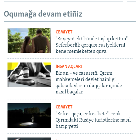
Oqumağa devam etiñiz
CEMİYET
"Er şeyni eki künde taşlap kettim".
Seferberlik qorqusı rusiyelilerni
kene memleketten quva
İNSAN AQLARI
Bir an – ve casussıñ. Qırım
mahkemeleri devlet hainligi
qabaatlavlarını daqqalar içinde
nasıl baqalar
CEMİYET
"Er kes qaça, er kes kete": cenk
Qırımdaki Rusiye turistlerine nasıl
barıp yetti