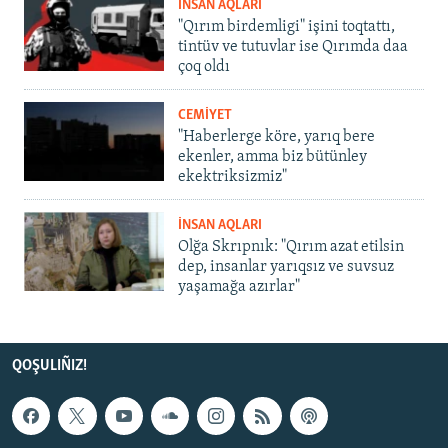
İNSAN AQLARI
"Qırım birdemligi" işini toqtattı,
tintüv ve tutuvlar ise Qırımda daa
çoq oldı
CEMİYET
"Haberlerge köre, yarıq bere
ekenler, amma biz bütünley
ekektriksizmiz"
İNSAN AQLARI
Olğa Skrıpnık: "Qırım azat etilsin
dep, insanlar yarıqsız ve suvsuz
yaşamağa azırlar"
QOŞULIÑIZ!