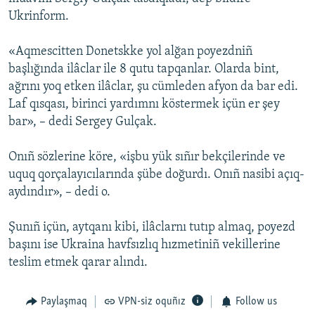
Ukrinform.
Русский
Українською
«Aqmescitten Donetskke yol alğan poyezdniñ
başlığında ilâclar ile 8 qutu tapqanlar. Olarda bint,
ağrını yoq etken ilâclar, şu cümleden afyon da bar edi.
QOŞULIÑIZ!
Laf qısqası, birinci yardımnı köstermek içün er şey
bar», – dedi Sergey Gulçak.
RFE/RS bütün saytları
Onıñ sözlerine köre, «işbu yük sıñır bekçilerinde ve
uquq qorçalayıcılarında şübe doğurdı. Onıñ nasibi açıq-
aydındır», – dedi o.
Şunıñ içün, aytqanı kibi, ilâclarnı tutıp almaq, poyezd
başını ise Ukraina havfsızlıq hızmetiniñ vekillerine
teslim etmek qarar alındı.
Paylaşmaq
VPN-siz oquñız
Follow us