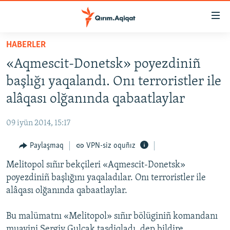
Link
açıqlığı
Esas
HABERLER
mündericege
HABERLER
«Aqmescit-Donetsk» poyezdiniñ
qaytmaq
SİYASET
Baş
başlığı yaqalandı. Onı terroristler ile
İQTİSADİYAT
navigatsiyağa
alâqası olğanında qabaatlaylar
qaytmaq
CEMİYET
Qıdıruvğa
09 iyün 2014, 15:17
MEDENİYET
qaytmaq
Paylaşmaq
VPN-siz oquñız
İNSAN AQLARI
Melitopol sıñır bekçileri «Aqmescit-Donetsk»
VİDEO
poyezdiniñ başlığını yaqaladılar. Onı terroristler ile
SÜRET
alâqası olğanında qabaatlaylar.
BLOGLAR
Bu malümatnı «Melitopol» sıñır bölüginiñ komandanı
FİKİR
muavini Sergiy Gulçak tasdiqladı, dep bildire