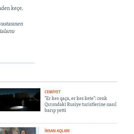
ünden keçe.
vastasınen
ialarnı
CEMİYET
"Er kes qaça, er kes kete": cenk
Qırımdaki Rusiye turistlerine nasıl
barıp yetti
İNSAN AQLARI