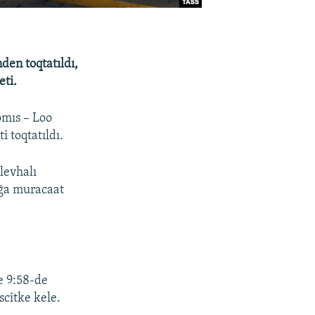
den toqtatıldı,
eti.
omıs – Loo
i toqtatıldı.
levhalı
rğa muracaat
e 9:58-de
scitke kele.