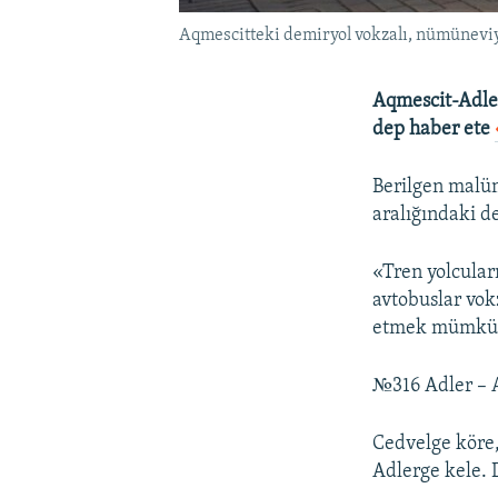
Aqmescitteki demiryol vokzalı, nümünevi
Aqmescit-Adler
dep haber ete
Berilgen malüm
aralığındaki de
«Tren yolcular
avtobuslar vok
etmek mümkün»
№316 Adler – A
Cedvelge köre,
Adlerge kele. 