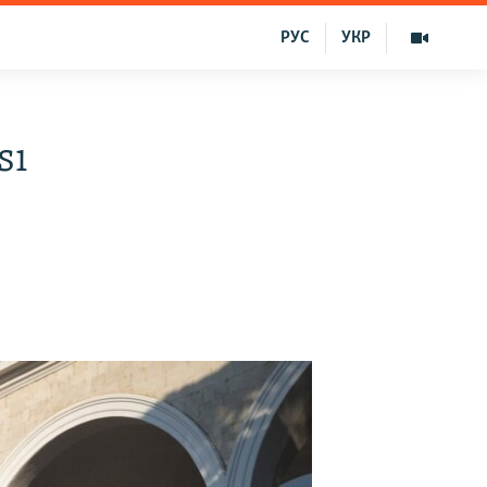
РУС
УКР
sı