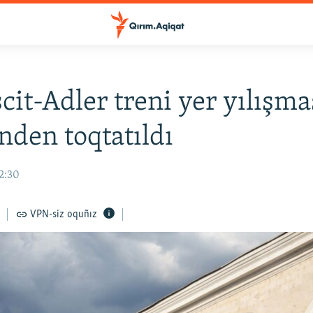
it-Adler treni yer yılışma
nden toqtatıldı
12:30
VPN-siz oquñız