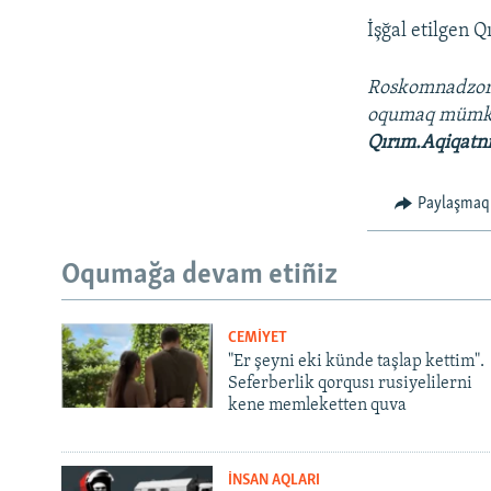
İşğal etilgen 
Roskomnadzo
oqumaq müm
Qırım.Aqiqatn
Paylaşmaq
Oqumağa devam etiñiz
CEMİYET
"Er şeyni eki künde taşlap kettim".
Seferberlik qorqusı rusiyelilerni
kene memleketten quva
İNSAN AQLARI