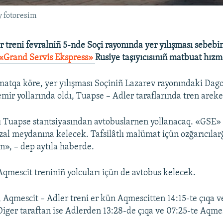
y fotoresim
 treni fevralniñ 5-nde Soçi rayonında yer yılışması sebebin
«Grand Servis Ekspress»
Rusiye taşıyıcısınıñ matbuat hızm
atqa köre, yer yılışması Soçiniñ Lazarev rayonındaki Dag
mir yollarında oldı, Tuapse – Adler taraflarında tren areket
ı Tuapse stantsiyasından avtobuslarnen yollanacaq. «GSE» 
zal meydanına kelecek. Tafsilâtlı malümat içün ozğarıcıla
, – dep aytıla haberde.
qmescit treniniñ yolcuları içün de avtobus kelecek.
 Aqmescit – Adler treni er kün Aqmescitten 14:15-te çıqa v
Diger taraftan ise Adlerden 13:28-de çıqa ve 07:25-te Aqme