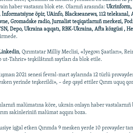
rain haber vastasını blok ete. Olarnıñ arasında:
Ukrinform, 
 İnformatsiyne öpir, UAinfo, Blackseanews, 112 telekanal, 
ne, Gromadske radio, Jurnalist teqiqatlarnıñ merkezi, Podr
 TSN, Depo, Ukraina aqıqatı, RBK-Ukraina, Afta közgüsi , H
dirmede.
Linkedin
, Qırımtatar Milliy Meclisi, «İyegovı Şaatları», Rei
b ut-Tahrіr» teşkilâtınıñ saytları da blok etile.
lışması 2021 senesi fevral-mart aylarında 12 türlü provayde
sken yerinde teşkerildi», – dep qayd ettiler Qırım uquq qo
larnıñ malümatına köre, ukrain onlayn haber vastalarnıñ b
Qırım sakinleriniñ malümat aqqını boza.
siye işğal etken Qırımda 9 mesken yerde 10 provayder tam