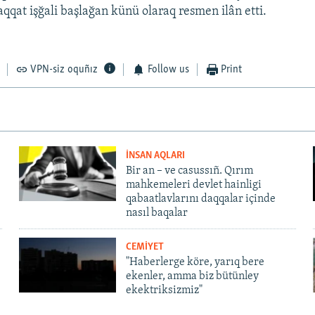
qat işğali başlağan künü olaraq resmen ilân etti.
VPN-siz oquñız
Follow us
Print
İNSAN AQLARI
Bir an – ve casussıñ. Qırım
mahkemeleri devlet hainligi
qabaatlavlarını daqqalar içinde
nasıl baqalar
CEMİYET
"Haberlerge köre, yarıq bere
ekenler, amma biz bütünley
ekektriksizmiz"