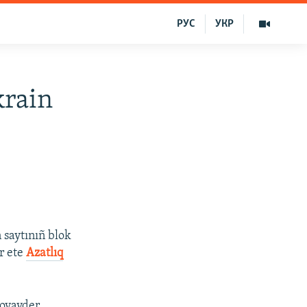
РУС
УКР
krain
 saytınıñ blok
er ete
Azatlıq
rovayder