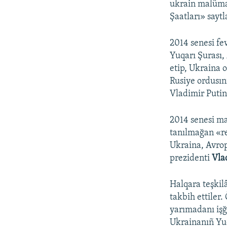
ukrain malümat
Şaatları» saytl
2014 senesi fev
Yuqarı Şurası,
etip, Ukraina 
Rusiye ordusın
Vladimir Putin 
2014 senesi m
tanılmağan «re
Ukraina, Avrop
prezidenti
Vla
Halqara teşkilâ
takbih ettiler.
yarımadanı işğ
Ukrainanıñ Yuq