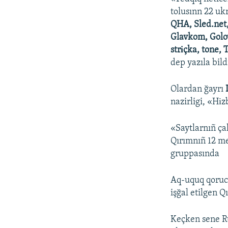
tolusınn 22 uk
QHA, Sled.net,
Glavkom, Golov
strіçka, tone,
dep yazıla bil
Olardan ğayrı
nazirligi, «Hіz
«Saytlarnıñ ça
Qırımnıñ 12 me
gruppasında
Aq-uquq qorucı
işğal etilgen 
Keçken sene Ru