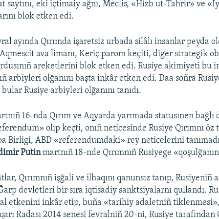
 saytını, eki içtimaiy ağnı, Meclis, «Hіzb ut-Tahrіr» ve «İ
arını blok etken edi.
ral ayında Qırımda işaretsiz urbada silâlı insanlar peyda ol
 Aqmescit ava limanı, Keriç parom keçiti, diger strategik ob
ordusınıñ areketlerini blok etken edi. Rusiye akimiyeti bu 
ıñ arbiyleri olğanını başta inkâr etken edi. Daa soñra Rusiy
bular Rusiye arbiyleri olğanını tanıdı.
artnıñ 16-nda Qırım ve Aqyarda yarımada statusınen bağlı
ferendum» olıp keçti, onıñ neticesinde Rusiye Qırımnı öz t
a Birligi, ABD «referendumdaki» rey neticelerini tanımadı
dimir Putin
martnıñ 18-nde Qırımnıñ Rusiyege «qoşulğanını»
tlar, Qırımnıñ işğali ve ilhaqını qanunsız tanıp, Rusiyeniñ a
 Ğarp devletleri bir sıra iqtisadiy sanktsiyalarnı qullandı. Ru
al etkenini inkâr etip, buña «tarihiy adaletniñ tiklenmesi»,
arı Radası 2014 senesi fevralniñ 20-ni, Rusiye tarafından 