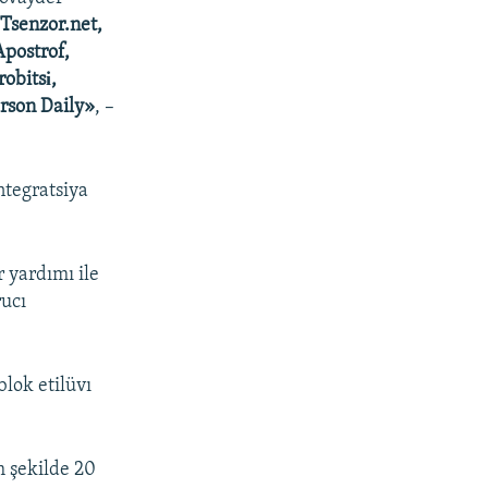
Tsenzor.net,
Apostrof,
obitsі,
erson Daily»
, –
ntegratsiya
r yardımı ile
rucı
lok etilüvı
 şekilde 20