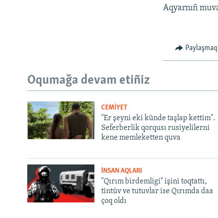
Aqyarnıñ muvaq
Paylaşmaq
Oqumağa devam etiñiz
CEMİYET
"Er şeyni eki künde taşlap kettim".
Seferberlik qorqusı rusiyelilerni
kene memleketten quva
İNSAN AQLARI
"Qırım birdemligi" işini toqtattı,
tintüv ve tutuvlar ise Qırımda daa
çoq oldı