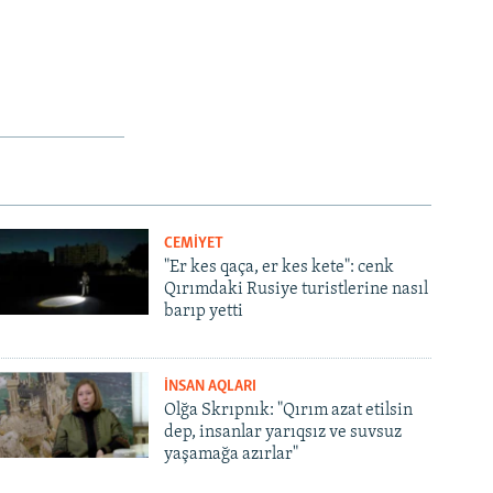
CEMİYET
"Er kes qaça, er kes kete": cenk
Qırımdaki Rusiye turistlerine nasıl
barıp yetti
İNSAN AQLARI
Olğa Skrıpnık: "Qırım azat etilsin
dep, insanlar yarıqsız ve suvsuz
yaşamağa azırlar"