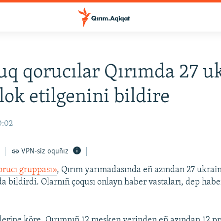
q qorucılar Qırımda 27 u
lok etilgenini bildire
0:02
VPN-siz oquñız
orucı gruppası»
, Qırım yarımadasında eñ azından 27 ukrain
da bildirdi. Olarnıñ çoqusı onlayn haber vastaları, dep hab
lerine köre, Qırımnıñ 12 mesken yerinden eñ azından 12 p