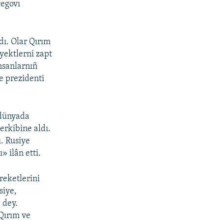
yegovı
dı. Olar Qırım
yektlerni zapt
insanlarnıñ
e prezidenti
 dünyada
erkibine aldı.
. Rusiye
 ilân etti.
reketlerini
siye,
 dey.
Qırım ve