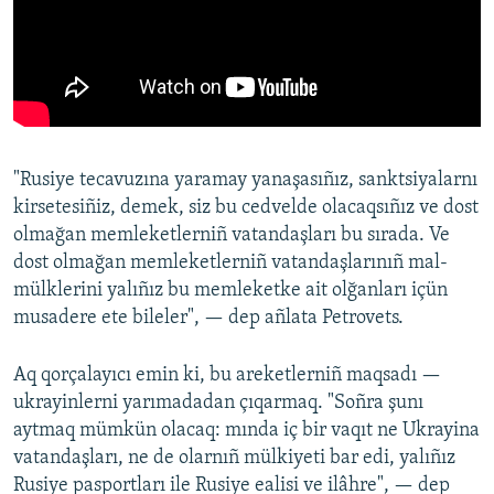
"Rusiye tecavuzına yaramay yanaşasıñız, sanktsiyalarnı
kirsetesiñiz, demek, siz bu cedvelde olacaqsıñız ve dost
olmağan memleketlerniñ vatandaşları bu sırada. Ve
dost olmağan memleketlerniñ vatandaşlarınıñ mal-
mülklerini yalıñız bu memleketke ait olğanları içün
musadere ete bileler", — dep añlata Petrovets.
Aq qorçalayıcı emin ki, bu areketlerniñ maqsadı —
ukrayinlerni yarımadadan çıqarmaq. "Soñra şunı
aytmaq mümkün olacaq: mında iç bir vaqıt ne Ukrayina
vatandaşları, ne de olarnıñ mülkiyeti bar edi, yalıñız
Rusiye pasportları ile Rusiye ealisi ve ilâhre", — dep