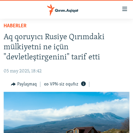
Link
açıqlığı
Esas
HABERLER
mündericege
HABERLER
Aq qoruyıcı Rusiye Qırımdaki
qaytmaq
SİYASET
Baş
mülkiyetni ne içün
İQTİSADİYAT
navigatsiyağa
"devletleştirgenini" tarif etti
qaytmaq
CEMİYET
Qıdıruvğa
05 may 2025, 18:42
MEDENİYET
qaytmaq
Paylaşmaq
VPN-siz oquñız
İNSAN AQLARI
VİDEO
SÜRET
BLOGLAR
FİKİR