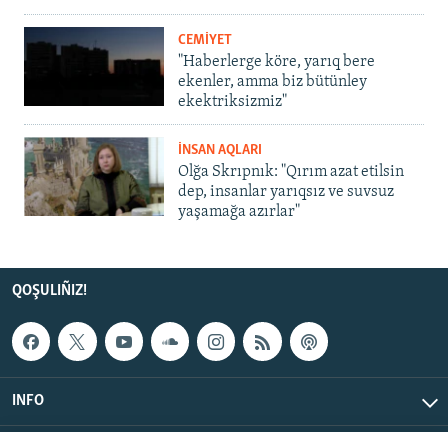
CEMİYET
"Haberlerge köre, yarıq bere
ekenler, amma biz bütünley
ekektriksizmiz"
İNSAN AQLARI
Olğa Skrıpnık: "Qırım azat etilsin
dep, insanlar yarıqsız ve suvsuz
yaşamağa azırlar"
QOŞULIÑIZ!
INFO