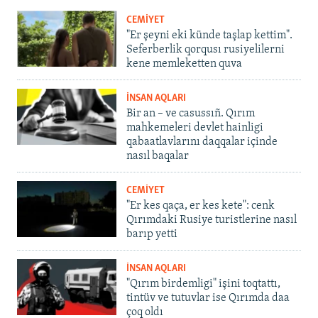
CEMİYET
"Er şeyni eki künde taşlap kettim".
Seferberlik qorqusı rusiyelilerni
kene memleketten quva
İNSAN AQLARI
Bir an – ve casussıñ. Qırım
mahkemeleri devlet hainligi
qabaatlavlarını daqqalar içinde
nasıl baqalar
CEMİYET
"Er kes qaça, er kes kete": cenk
Qırımdaki Rusiye turistlerine nasıl
barıp yetti
İNSAN AQLARI
"Qırım birdemligi" işini toqtattı,
tintüv ve tutuvlar ise Qırımda daa
çoq oldı