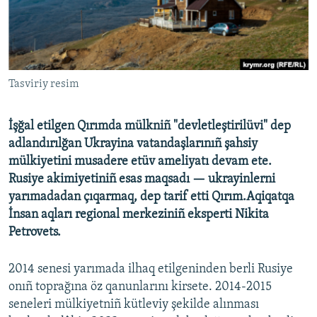
Русский
Українською
Tasviriy resim
QOŞULIÑIZ!
İşğal etilgen Qırımda mülkniñ "devletleştirilüvi" dep
adlandırılğan Ukrayina vatandaşlarınıñ şahsiy
RFE/RS bütün saytları
mülkiyetini musadere etüv ameliyatı devam ete.
Rusiye akimiyetiniñ esas maqsadı — ukrayinlerni
yarımadadan çıqarmaq, dep tarif etti Qırım.Aqiqatqa
İnsan aqları regional merkeziniñ eksperti Nikita
Petrovets.
2014 senesi yarımada ilhaq etilgeninden berli Rusiye
onıñ toprağına öz qanunlarını kirsete. 2014-2015
seneleri mülkiyetniñ kütleviy şekilde alınması