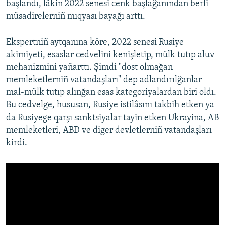
başlandı, lâkin 2022 senesi cenk başlağanından berli
müsadirelerniñ mıqyası bayağı arttı.
Ekspertniñ aytqanına köre, 2022 senesi Rusiye
akimiyeti, esaslar cedvelini kenişletip, mülk tutıp aluv
mehanizmini yañarttı. Şimdi "dost olmağan
memleketlerniñ vatandaşları" dep adlandırılğanlar
mal-mülk tutıp alınğan esas kategoriyalardan biri oldı.
Bu cedvelge, hususan, Rusiye istilâsını takbih etken ya
da Rusiyege qarşı sanktsiyalar tayin etken Ukrayina, AB
memleketleri, ABD ve diger devletlerniñ vatandaşları
kirdi.