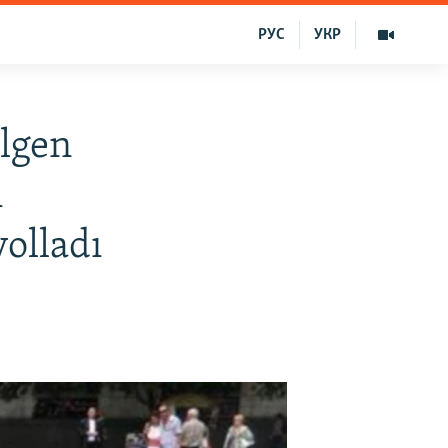
РУС
УКР
ilgen
ı
olladı