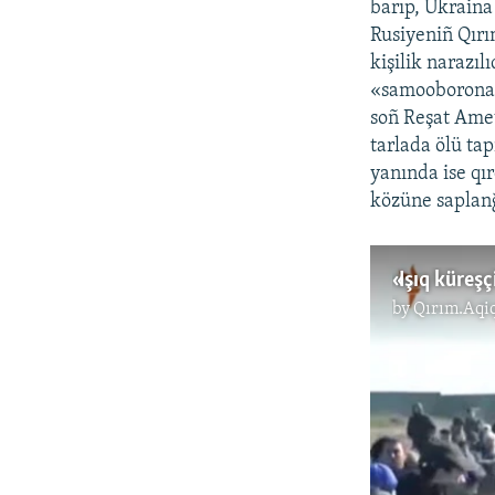
barıp, Ukraina 
Rusiyeniñ Qırı
kişilik narazıl
«samooboronası
soñ Reşat Ame
tarlada ölü tap
yanında ise qı
közüne saplanğ
by
Qırım.Aqi