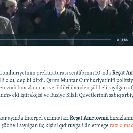
0:01:58
EMBED
Cumhuriyetiniñ prokuraturası sentâbrniñ 10-nda
Reşat Am
lli oldı, dep bildirdi. Qırım Muhtar Cumhuriyetiniñ politsiy
etovnıñ hırsızlanması ve öldürilüvinden şübheli sayılğan «
ñ» eki iştirakçisi ve Rusiye Silâlı Quvetleriniñ sabıq arbi
kar ayında İnterpol qırımtatarı
Reşat Ametovnıñ
hırsızlanm
 şübheli sayılğan üç kişini qıdıruvğa ilân etmege
razı olmad