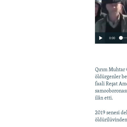
0:00
Qırım Muhtar 
öldürgenler be
faali Reşat Am
samooboronasını
ilân etti.
2019 senesi de
öldürilüvinden