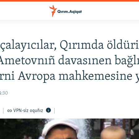
çalayıcılar, Qırımda öldür
Ametovnıñ davasınen bağl
erni Avropa mahkemesine y
4:30
VPN-siz oquñız