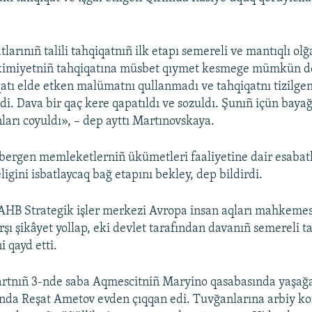
rınıñ talili tahqiqatnıñ ilk etapı semereli ve mantıqlı olğ
akimiyetniñ tahqiqatına müsbet qıymet kesmege mümkün de
atı elde etken malümatnı qullanmadı ve tahqiqatnı tizilge
i. Dava bir qaç kere qapatıldı ve sozuldı. Şunıñ içün bayağ
ları coyuldı», – dep ayttı Martınovskaya.
ergen memleketlerniñ ükümetleri faaliyetine dair esabatl
igini isbatlaycaq bağ etapını bekley, dep bildirdi.
AHB Strategik işler merkezi Avropa insan aqları mahkeme
şı şikâyet yollap, eki devlet tarafından davanıñ semereli t
 qayd etti.
artnıñ 3-nde saba Aqmescitniñ Maryino qasabasında yaşağ
ında Reşat Ametov evden çıqqan edi. Tuvğanlarına arbiy ko