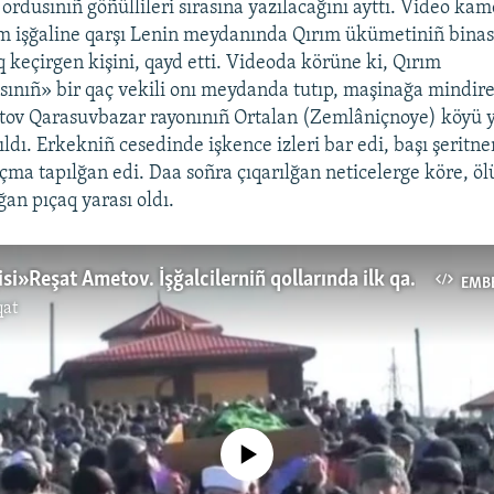
ordusınıñ göñüllileri sırasına yazılacağını ayttı. Video kam
m işğaline qarşı Lenin meydanında Qırım ükümetiniñ binas
ıq keçirgen kişini, qayd etti. Videoda körüne ki, Qırım
nıñ» bir qaç vekili onı meydanda tutıp, maşinağa mindire
tov Qarasuvbazar rayonınıñ Ortalan (Zemlâniçnoye) köyü 
ıldı. Erkekniñ cesedinde işkence izleri bar edi, başı şeritne
rçma tapılğan edi. Daa soñra çıqarılğan neticelerge köre, ö
an pıçaq yarası oldı.
«Işıq küreşçisi» Reşat Ametov. İşğalcilerniñ qollarında ilk qan (video)
EMB
qat
No media source currently available