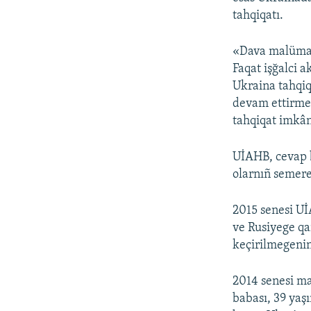
tahqiqatı.
«Dava malümatla
Faqat işğalci 
Ukraina tahqiq
devam ettirmed
tahqiqat imkân
UİAHB, cevap b
olarnıñ semerel
2015 senesi Uİ
ve Rusiyege qar
keçirilmegenini
2014 senesi m
babası, 39 yaş