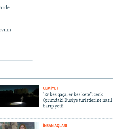
aarde
ovnıñ
CEMİYET
"Er kes qaça, er kes kete": cenk
Qırımdaki Rusiye turistlerine nasıl
barıp yetti
İNSAN AQLARI