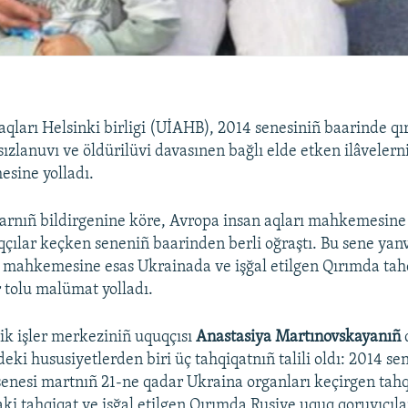
aqları Helsinki birligi (UİAHB), 2014 senesiniñ baarinde q
sızlanuvı ve öldürilüvi davasınen bağlı elde etken ilâveler
sine yolladı.
larnıñ bildirgenine köre, Avropa insan aqları mahkemesine
qçılar keçken seneniñ baarinden berli oğraştı. Bu sene yan
mahkemesine esas Ukrainada ve işğal etilgen Qırımda tah
r tolu malümat yolladı.
k işler merkeziniñ uquqçısı
Anastasiya Martınovskayanıñ
deki hususiyetlerden biri üç tahqiqatnıñ talili oldı: 2014 s
enesi martnıñ 21-ne qadar Ukraina organları keçirgen tah
ki tahqiqat ve işğal etilgen Qırımda Rusiye uquq qoruyıcıla