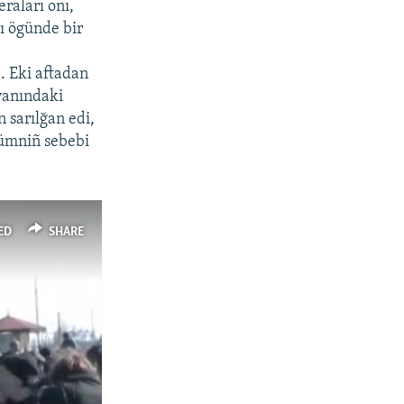
eraları onı,
ı ögünde bir
. Eki aftadan
yanındaki
n sarılğan edi,
lümniñ sebebi
ED
SHARE