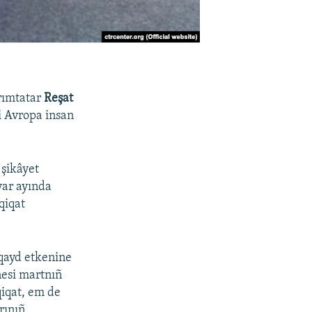
ırımtatar
Reşat
ni Avropa insan
 şikâyet
var ayında
qiqat
qayd etkenine
enesi martnıñ
qiqat, em de
rınıñ