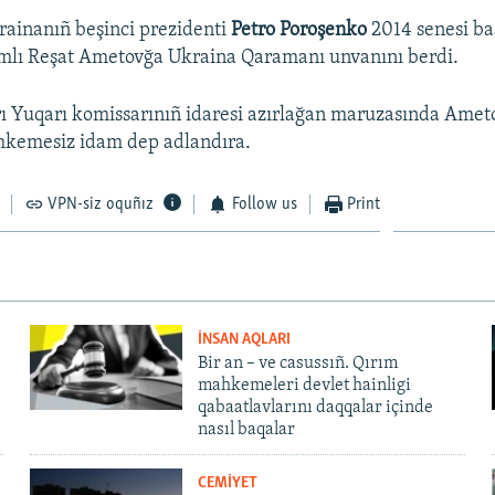
rainanıñ beşinci prezidenti
Petro Poroşenko
2014 senesi b
ımlı Reşat Ametovğa Ukraina Qaramanı unvanını berdi.
ı Yuqarı komissarınıñ idaresi azırlağan maruzasında Amet
hkemesiz idam dep adlandıra.
VPN-siz oquñız
Follow us
Print
İNSAN AQLARI
Bir an – ve casussıñ. Qırım
mahkemeleri devlet hainligi
qabaatlavlarını daqqalar içinde
nasıl baqalar
CEMİYET