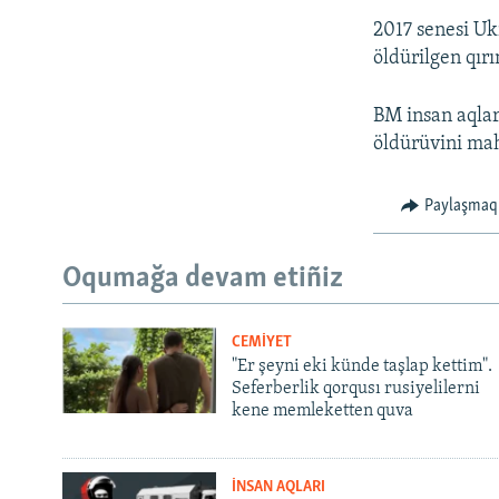
2017 senesi Uk
öldürilgen qır
BM insan aqlar
öldürüvini ma
Paylaşmaq
Oqumağa devam etiñiz
CEMİYET
"Er şeyni eki künde taşlap kettim".
Seferberlik qorqusı rusiyelilerni
kene memleketten quva
İNSAN AQLARI