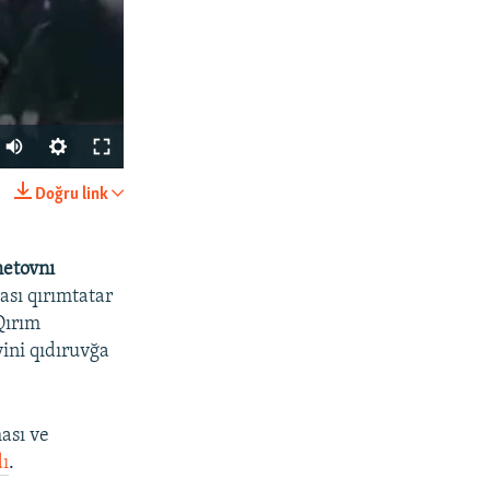
Doğru link
SHARE
etovnı
ası qırımtatar
Qırım
yini qıdıruvğa
px
width
ası ve
ı
.