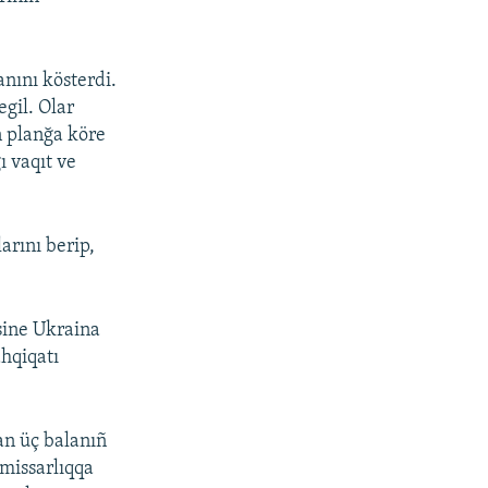
anını kösterdi.
gil. Olar
n planğa köre
ı vaqıt ve
arını berip,
sine Ukraina
ahqiqatı
an üç balanıñ
missarlıqqa