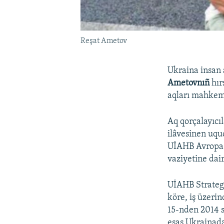
Reşat Ametov
Ukraina insan 
Ametovnıñ
hır
aqları mahkeme
Aq qorçalayıcı
ilâvesinen uqu
UİAHB Avropa 
vaziyetine dai
UİAHB Strategi
köre, iş üzerin
15-nden 2014 s
esas Ukrainada