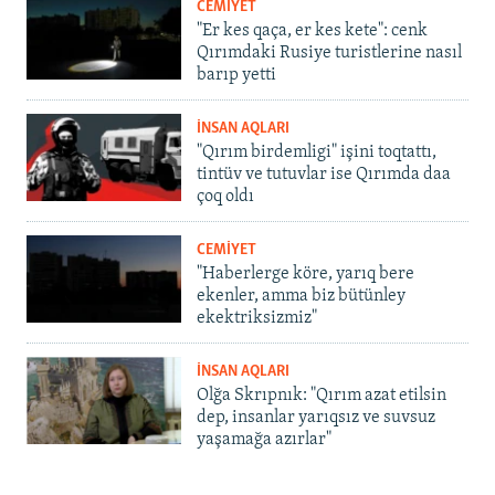
CEMİYET
"Er kes qaça, er kes kete": cenk
Qırımdaki Rusiye turistlerine nasıl
barıp yetti
İNSAN AQLARI
"Qırım birdemligi" işini toqtattı,
tintüv ve tutuvlar ise Qırımda daa
çoq oldı
CEMİYET
"Haberlerge köre, yarıq bere
ekenler, amma biz bütünley
ekektriksizmiz"
İNSAN AQLARI
Olğa Skrıpnık: "Qırım azat etilsin
dep, insanlar yarıqsız ve suvsuz
yaşamağa azırlar"