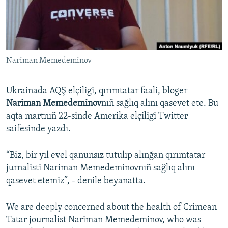
Русский
Українською
Nariman Memedeminov
QOŞULIÑIZ!
Ukrainada AQŞ elçiligi, qırımtatar faali, bloger
Nariman Memedeminov
nıñ sağlıq alını qasevet ete. Bu
RFE/RS bütün saytları
aqta martnıñ 22-sinde Amerika elçiligi Twitter
saifesinde yazdı.
“Biz, bir yıl evel qanunsız tutulıp alınğan qırımtatar
jurnalisti Nariman Memedeminovnıñ sağlıq alını
qasevet etemiz”, - denile beyanatta.
We are deeply concerned about the health of Crimean
Tatar journalist Nariman Memedeminov, who was