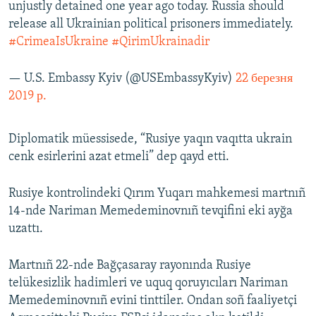
unjustly detained one year ago today. Russia should
release all Ukrainian political prisoners immediately.
#CrimeaIsUkraine
#QirimUkrainadir
— U.S. Embassy Kyiv (@USEmbassyKyiv)
22 березня
2019 р.
Diplomatik müessisede, “Rusiye yaqın vaqıtta ukrain
cenk esirlerini azat etmeli” dep qayd etti.
Rusiye kontrolindeki Qırım Yuqarı mahkemesi martnıñ
14-nde Nariman Memedeminovnıñ tevqifini eki ayğa
uzattı.
Martnıñ 22-nde Bağçasaray rayonında Rusiye
telükesizlik hadimleri ve uquq qoruyıcıları Nariman
Memedeminovnıñ evini tinttiler. Ondan soñ faaliyetçi