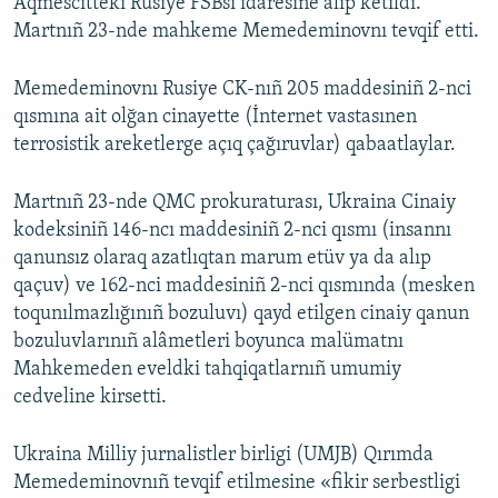
Aqmescitteki Rusiye FSBsi idaresine alıp ketildi.
Martnıñ 23-nde mahkeme Memedeminovnı tevqif etti.
Memedeminovnı Rusiye CK-nıñ 205 maddesiniñ 2-nci
qısmına ait olğan cinayette (İnternet vastasınen
terrosistik areketlerge açıq çağıruvlar) qabaatlaylar.
Martnıñ 23-nde QMC prokuraturası, Ukraina Cinaiy
kodeksiniñ 146-ncı maddesiniñ 2-nci qısmı (insannı
qanunsız olaraq azatlıqtan marum etüv ya da alıp
qaçuv) ve 162-nci maddesiniñ 2-nci qısmında (mesken
toqunılmazlığınıñ bozuluvı) qayd etilgen cinaiy qanun
bozuluvlarınıñ alâmetleri boyunca malümatnı
Mahkemeden eveldki tahqiqatlarnıñ umumiy
cedveline kirsetti.
Ukraina Milliy jurnalistler birligi (UMJB) Qırımda
Memedeminovnıñ tevqif etilmesine «fikir serbestligi