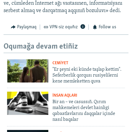
ve, cümleden İnternet ağı vastasınen, informatsiyanı
serbest almaq ve darqatmaq aqqınıñ bozuluvı» dedi.
Paylaşmaq
VPN-siz oquñız
Follow us
Oqumağa devam etiñiz
CEMİYET
"Er şeyni eki künde taşlap kettim".
Seferberlik qorqusı rusiyelilerni
kene memleketten quva
İNSAN AQLARI
Bir an – ve casussıñ. Qırım
mahkemeleri devlet hainligi
qabaatlavlarını daqqalar içinde
nasıl baqalar