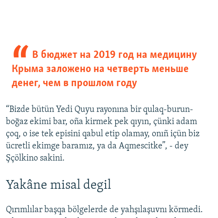
В бюджет на 2019 год на медицину
Крыма заложено на четверть меньше
денег, чем в прошлом году
“Bizde bütün Yedi Quyu rayonına bir qulaq-burun-
boğaz ekimi bar, oña kirmek pek qıyın, çünki adam
çoq, o ise tek episini qabul etip olamay, onıñ içün biz
ücretli ekimge baramız, ya da Aqmescitke”, - dey
Şçölkino sakini.
Yakâne misal degil
Qırımlılar başqa bölgelerde de yahşılaşuvnı körmedi.