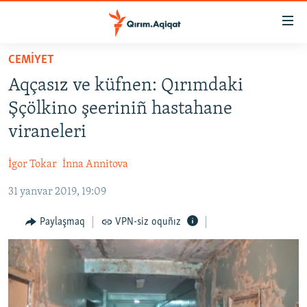
Link
açıqlığı
Esas
CEMİYET
mündericege
HABERLER
Aqçasız ve küfnen: Qırımdaki
qaytmaq
SİYASET
Baş
Şçölkino şeeriniñ hastahane
İQTİSADİYAT
navigatsiyağa
viraneleri
qaytmaq
CEMİYET
Qıdıruvğa
İgor Tokar
İnna Annitova
MEDENİYET
qaytmaq
31 yanvar 2019, 19:09
İNSAN AQLARI
VİDEO
Paylaşmaq
VPN-siz oquñız
SÜRET
BLOGLAR
FİKİR