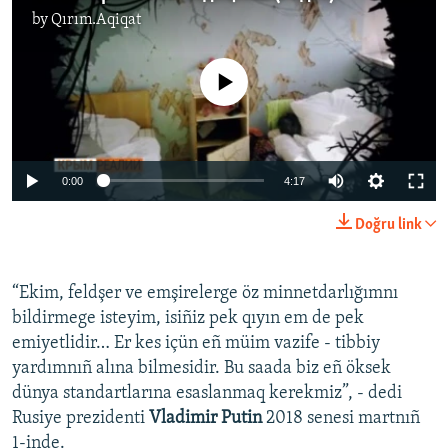
by
Qırım.Aqiqat
No media source currently available
0:00
4:17
Doğru link
“Ekim, feldşer ve emşirelerge öz minnetdarlığımnı
bildirmege isteyim, isiñiz pek qıyın em de pek
emiyetlidir… Er kes içün eñ müim vazife - tibbiy
yardımnıñ alına bilmesidir. Bu saada biz eñ öksek
dünya standartlarına esaslanmaq kerekmiz”, - dedi
Rusiye prezidenti
Vladimir Putin
2018 senesi martnıñ
1-inde.