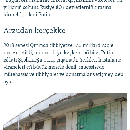
“Bugün biz özümizge maqsat qoymalımız - kelecek on
yıllıqnıñ soñuna Rusiye 80+ devletlerniñ sırasına
kirmeli”, - dedi Putin.
Arzudan kerçekke
2018 senesi Qırımda tibbiyetke 17,5 milliard ruble
masraf etildi, amma bir yıl keçken soñ bile, Putin
islâatı Şçölkinoğa barıp çıqamadı. Yerliler, hastahane
viraneleri eñ büyük mesele degil, müessisede
mütehassıs ve tibbiy alet ve donatmalar yetişmey, dep
ayta.