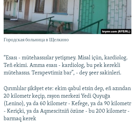
Городская больница в Щелкино
“Esası - mütehassıslar yetişmey. Misal içün, kardiolog.
Teñ ekimi. Amma esası - kardiolog, bu pek kerekli
mütehassıs. Terapevtimiz bar”, - dey şeer sakinleri.
Qırımlılar şikâyet ete: ekim qabul etsin dep, eñ azından
20 kilometr keçip, rayon merkezi Yedi Quyuğa
(Lenino), ya da 60 kilometr - Kefege, ya da 90 kilometr
- Keriçki, ya da Aqmescitniñ özüne - bu 200 kilometr -
barmaq kerek