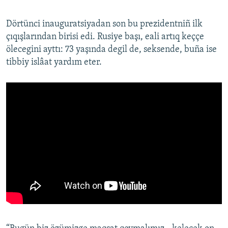
Dörtünci inauguratsiyadan son bu prezidentniñ ilk
çıqışlarından birisi edi. Rusiye başı, eali artıq keççe
ölecegini ayttı: 73 yaşında degil de, seksende, buña ise
tibbiy islâat yardım eter.