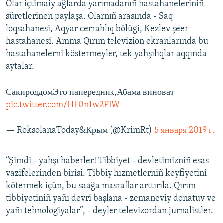
Olar içtimaiy ağlarda yarımadanıñ hastahaneleriniñ
süretlerinen paylaşa. Olarnıñ arasında - Saq
loqsahanesi, Aqyar cerrahlıq bölügi, Kezlev şeer
hastahanesi. Amma Qırım televizion ekranlarında bu
hastahanelerni köstermeyler, tek yahşılıqlar aqqında
aytalar.
СакироддомЭто папередник,Абама виноват
pic.twitter.com/HF0n1w2PIW
— RoksolanaToday&Крым (@KrimRt)
5 января 2019 г.
“Şimdi - yahşı haberler! Tibbiyet - devletimizniñ esas
vazifelerinden birisi. Tibbiy hızmetlerniñ keyfiyetini
kötermek içün, bu saağa masraflar arttırıla. Qırım
tibbiyetiniñ yañı devri başlana - zemaneviy donatuv ve
yañı tehnologiyalar”, - deyler televizordan jurnalistler.