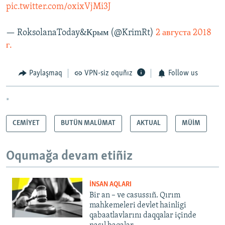
pic.twitter.com/oxixVjMi3J
— RoksolanaToday&Крым (@KrimRt)
2 августа 2018
г.
Paylaşmaq
VPN-siz oquñız
Follow us
*
CEMİYET
BUTÜN MALÜMAT
AKTUAL
MÜİM
Oqumağa devam etiñiz
İNSAN AQLARI
Bir an – ve casussıñ. Qırım
mahkemeleri devlet hainligi
qabaatlavlarını daqqalar içinde