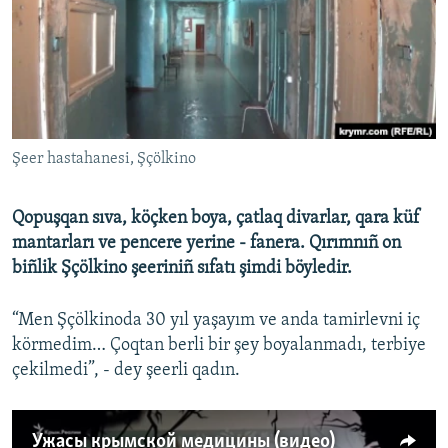
Русский
Українською
QOŞULIÑIZ!
Şeer hastahanesi, Şçölkino
Qopuşqan sıva, köçken boya, çatlaq divarlar, qara küf
RFE/RS bütün saytları
mantarları ve pencere yerine - fanera. Qırımnıñ on
biñlik Şçölkino şeeriniñ sıfatı şimdi böyledir.
“Men Şçölkinoda 30 yıl yaşayım ve anda tamirlevni iç
körmedim… Çoqtan berli bir şey boyalanmadı, terbiye
çekilmedi”, - dey şeerli qadın.
Ужасы крымской медицины (видео)