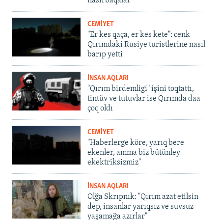
nasıl baqalar
CEMİYET
"Er kes qaça, er kes kete": cenk
Qırımdaki Rusiye turistlerine nasıl
barıp yetti
İNSAN AQLARI
"Qırım birdemligi" işini toqtattı,
tintüv ve tutuvlar ise Qırımda daa
çoq oldı
CEMİYET
"Haberlerge köre, yarıq bere
ekenler, amma biz bütünley
ekektriksizmiz"
İNSAN AQLARI
Olğa Skrıpnık: "Qırım azat etilsin
dep, insanlar yarıqsız ve suvsuz
yaşamağa azırlar"