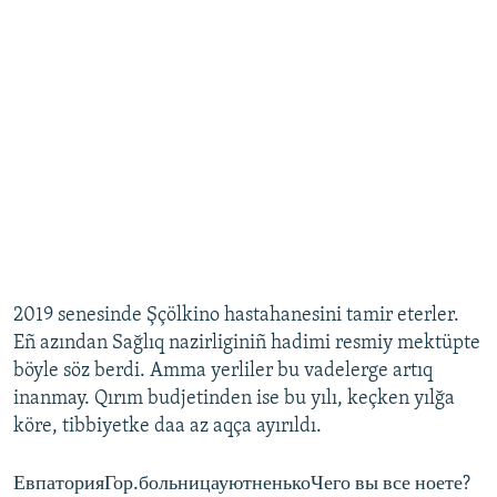
2019 senesinde Şçölkino hastahanesini tamir eterler.
Eñ azından Sağlıq nazirliginiñ hadimi resmiy mektüpte
böyle söz berdi. Amma yerliler bu vadelerge artıq
inanmay. Qırım budjetinden ise bu yılı, keçken yılğa
köre, tibbiyetke daa az aqça ayırıldı.
ЕвпаторияГор.больницауютненькоЧего вы все ноете?