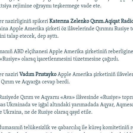
ktsiya rejimine oğraymı teşkermege vade ete.
er nazirliginiñ spikeri
Katerına Zelenko Qırım.Aqiqat Radio
ina Apple Amerika şirketi öz ilâvelerinde Qırımnı Rusiye t
ni talap etecek, dep ayttı.
nanıñ ABD elçihanesi Apple Amerika şirketiniñ reberligin
 «Rusiye» olaraq işaretlenmesini tüzetmesine çağırdı.
er naziri
Vadım Prıstayko
Apple Amerika şirketiniñ ilâvele
 Qırım ve Aqyarğa cevap berdi.
 Rusiyede Qırım ve Aqyarnı «Ava» ilâvesinde «Rusiye» topr
Esas Ukrainada ve işğal altındaki yarımadada Aqyar, Aqmesc
e Ukraina, ne de Rusiye olaraq qayd etile.
dumasınıñ telükesizlik ve qabarcılıq ile küreş komitetiniñ r