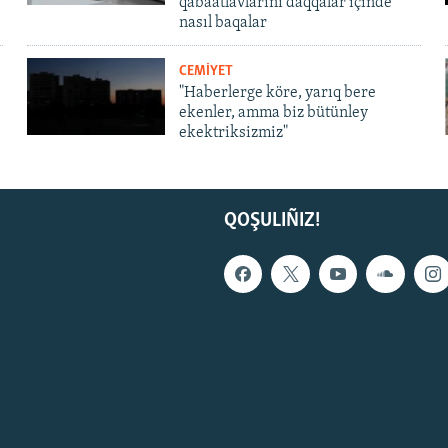
qabaatlavlarını daqqalar içinde
nasıl baqalar
CEMİYET
"Haberlerge köre, yarıq bere
ekenler, amma biz bütünley
ekektriksizmiz"
QOŞULIÑIZ!