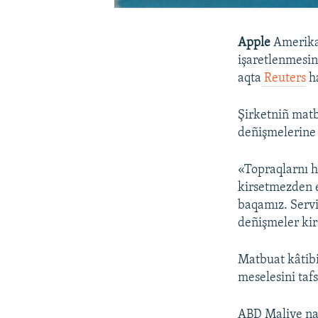
Apple
Amerika 
işaretlenmesin
aqta
Reuters
ha
Şirketniñ mat
deñişmelerine 
«Topraqlarnı h
kirsetmezden e
baqamız. Servis
deñişmeler kir
Matbuat kâtibi,
meselesini taf
ABD Maliye naz