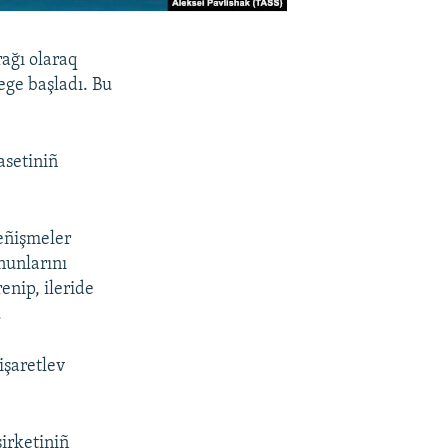
rağı olaraq
ege başladı. Bu
asetiniñ
deñişmeler
nunlarını
enip, ileride
.
işaretlev
şirketiniñ