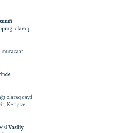
sınıñ
oprağı olaraq
e muracaat
rinde
ağı olaraq qayd
it, Keriç ve
eisi
Vasiliy