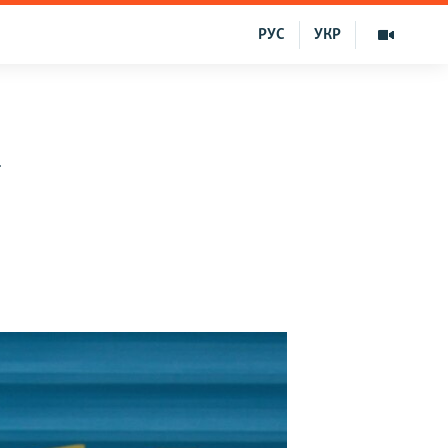
РУС
УКР
q