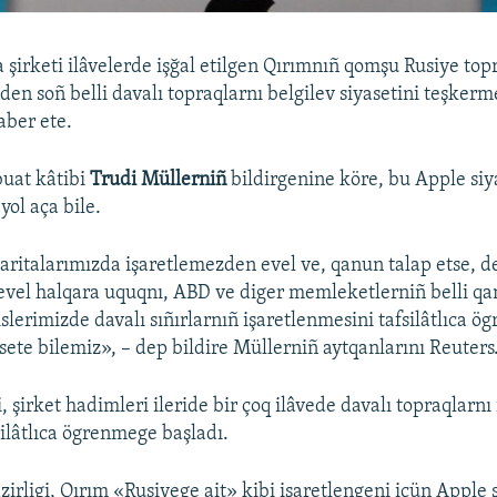
şirketi ilâvelerde işğal etilgen Qırımnıñ qomşu Rusiye top
den soñ belli davalı topraqlarnı belgilev siyasetini teşkerm
ber ete.
buat kâtibi
Trudi Müllerniñ
bildirgenine köre, bu Apple siy
yol aça bile.
aritalarımızda işaretlemezden evel ve, qanun talap etse, 
vel halqara uquqnı, ABD ve diger memleketlerniñ belli qa
lerimizde davalı sıñırlarnıñ işaretlenmesini tafsilâtlıca ögr
sete bilemiz», – dep bildire Müllerniñ aytqanlarını Reuters
 şirket hadimleri ileride bir çoq ilâvede davalı topraqlarnı 
silâtlıca ögrenmege başladı.
irligi, Qırım «Rusiyege ait» kibi işaretlengeni içün Apple 