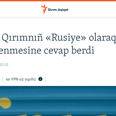
 Qırımnıñ «Rusiye» olara
lenmesine cevap berdi
10:15
VPN-siz oquñız