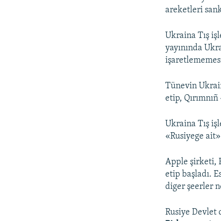
areketleri san
Ukraina Tış işl
yayınında Ukra
işaretlememesi
Tünevin Ukrai
etip, Qırımnıñ
Ukraina Tış işl
«Rusiyege ait»
Apple şirketi,
etip başladı. 
diger şeerler n
Rusiye Devlet 