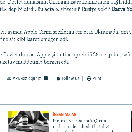
le, Devlet dumasınıñ Qırımnıñ işaretlenmesinen bağlı iddi
i», dep bildirdi. Bu aqta o, şirketniñ Rusiye vekili
Darya Y
yıs ayında Apple Qırım şeerlerini em esas Ukrainada, em 
rine ait kibi işaretlemegen edi.
e Devlet duması Apple şirketine aprelniñ 25-ne qadar, soñr
tüzetüv müddetini» bergen edi.
VPN-siz oquñız
Follow us
Print
İNSAN AQLARI
Bir an – ve casussıñ. Qırım
mahkemeleri devlet hainligi