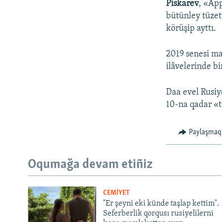
Piskarev
, «App
bütünley tüzett
körüşip ayttı.
2019 senesi ma
ilâvelerinde bi
Daa evel Rusiy
10-na qadar «
Paylaşmaq
Oqumağa devam etiñiz
CEMİYET
"Er şeyni eki künde taşlap kettim".
Seferberlik qorqusı rusiyelilerni