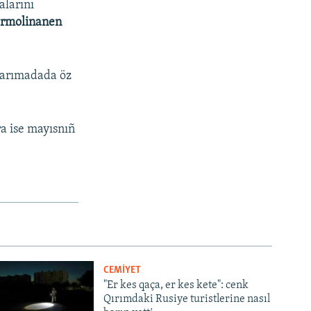
alarını
ermolinanen
yarımadada öz
a ise mayısnıñ
CEMİYET
"Er kes qaça, er kes kete": cenk
Qırımdaki Rusiye turistlerine nasıl