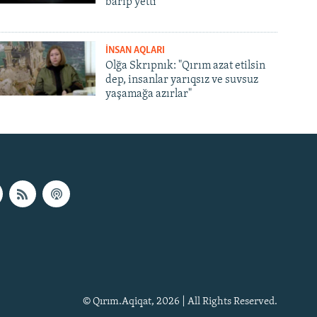
barıp yetti
İNSAN AQLARI
Olğa Skrıpnık: "Qırım azat etilsin
dep, insanlar yarıqsız ve suvsuz
yaşamağa azırlar"
© Qırım.Aqiqat, 2026 | All Rights Reserved.