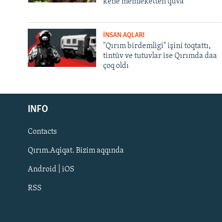
kene memleketten quva
İNSAN AQLARI
"Qırım birdemligi" işini toqtattı,
tintüv ve tutuvlar ise Qırımda daa
çoq oldı
Русский
INFO
Українською
Contacts
QOŞULIÑIZ!
Qırım.Aqiqat. Bizim aqqında
Android | iOS
RSS
RFE/RS bütün saytları