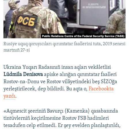
Русский
Українською
QOŞULIÑIZ!
Rusiye uquq qoruyıcıları qırımtatar faallerini tuta, 2019 senesi
martnıñ 27-si
RFE/RS bütün saytları
Ukraina Yuqarı Radasınıñ insan aqları vekâletlisi
Lüdmila Denisova
apiske alınğan qırımtatar faalleri
Rostov-na-Donu ve Rostov vilâyetindeki beş SİZOğa
yerleştirilecek, dep bildirdi. Bu aqta o,
Facebookta
yazdı
.
«Aqmescit şeeriniñ Bavurçı (Kamenka) qasabasında
tintüvlerniñ keçirilmesine Rostov FSB hadimleri
tesadufen celp etilmedi. Er şey evelden planlaştırıldı,