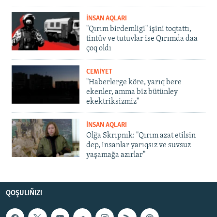
İNSAN AQLARI
"Qırım birdemligi" işini toqtattı,
tintüv ve tutuvlar ise Qırımda daa
çoq oldı
CEMİYET
"Haberlerge köre, yarıq bere
ekenler, amma biz bütünley
ekektriksizmiz"
İNSAN AQLARI
Olğa Skrıpnık: "Qırım azat etilsin
dep, insanlar yarıqsız ve suvsuz
yaşamağa azırlar"
QOŞULIÑIZ!