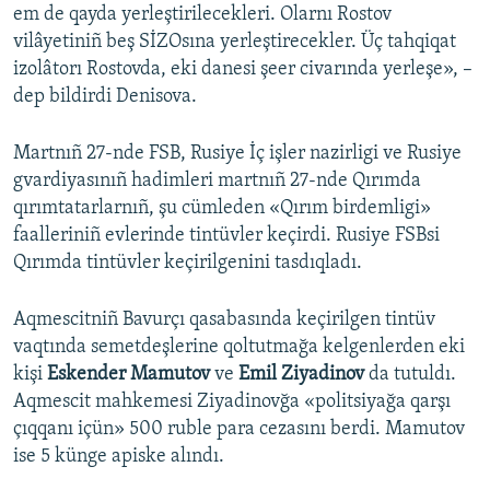
em de qayda yerleştirilecekleri. Olarnı Rostov
vilâyetiniñ beş SİZOsına yerleştirecekler. Üç tahqiqat
izolâtorı Rostovda, eki danesi şeer civarında yerleşe», –
dep bildirdi Denisova.
Martnıñ 27-nde FSB, Rusiye İç işler nazirligi ve Rusiye
gvardiyasınıñ hadimleri martnıñ 27-nde Qırımda
qırımtatarlarnıñ, şu cümleden «Qırım birdemligi»
faalleriniñ evlerinde tintüvler keçirdi. Rusiye FSBsi
Qırımda tintüvler keçirilgenini tasdıqladı.
Aqmescitniñ Bavurçı qasabasında keçirilgen tintüv
vaqtında semetdeşlerine qoltutmağa kelgenlerden eki
kişi
Eskender Mamutov
ve
Emil Ziyadinov
da tutuldı.
Aqmescit mahkemesi Ziyadinovğa «politsiyağa qarşı
çıqqanı içün» 500 ruble para cezasını berdi. Mamutov
ise 5 künge apiske alındı.