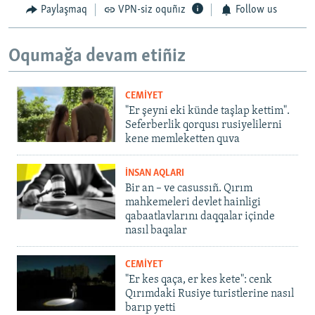
Paylaşmaq
VPN-siz oquñız
Follow us
Oqumağa devam etiñiz
CEMİYET
"Er şeyni eki künde taşlap kettim".
Seferberlik qorqusı rusiyelilerni
kene memleketten quva
İNSAN AQLARI
Bir an – ve casussıñ. Qırım
mahkemeleri devlet hainligi
qabaatlavlarını daqqalar içinde
nasıl baqalar
CEMİYET
"Er kes qaça, er kes kete": cenk
Qırımdaki Rusiye turistlerine nasıl
barıp yetti