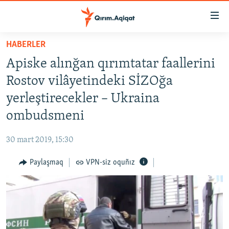
Link
açıqlığı
Esas
HABERLER
mündericege
HABERLER
Apiske alınğan qırımtatar faallerini
qaytmaq
SİYASET
Baş
Rostov vilâyetindeki SİZOğa
İQTİSADİYAT
navigatsiyağa
yerleştirecekler – Ukraina
qaytmaq
CEMİYET
ombudsmeni
Qıdıruvğa
MEDENİYET
qaytmaq
30 mart 2019, 15:30
İNSAN AQLARI
Paylaşmaq
VPN-siz oquñız
VİDEO
SÜRET
BLOGLAR
FİKİR