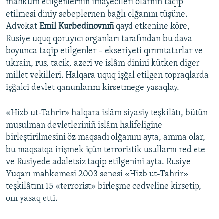
mahküm etilgenlerniñ imayecileri olarnıñ taqip
etilmesi diniy sebeplernen bağlı olğanını tüşüne.
Advokat
Emil Kurbedinovnıñ
qayd etkenine köre,
Rusiye uquq qoruyıcı organları tarafından bu dava
boyunca taqip etilgenler – ekseriyeti qırımtatarlar ve
ukrain, rus, tacik, azeri ve islâm dinini kütken diger
millet vekilleri. Halqara uquq işğal etilgen topraqlarda
işğalci devlet qanunlarını kirsetmege yasaqlay.
«Hizb ut-Tahrir» halqara islâm siyasiy teşkilâtı, bütün
musulman devletleriniñ islâm halifeligine
birleştirilmesini öz maqsadı olğanını ayta, amma olar,
bu maqsatqa irişmek içün terroristik usullarnı red ete
ve Rusiyede adaletsiz taqip etilgenini ayta. Rusiye
Yuqarı mahkemesi 2003 senesi «Hizb ut-Tahrir»
teşkilâtını 15 «terrorist» birleşme cedveline kirsetip,
onı yasaq etti.