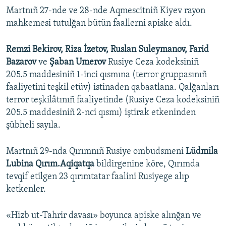
Martnıñ 27-nde ve 28-nde Aqmescitniñ Kiyev rayon
mahkemesi tutulğan bütün faallerni apiske aldı.
Remzi Bekirov, Riza İzetov, Ruslan Suleymanov, Farid
Bazarov
ve
Şaban Umerov
Rusiye Ceza kodeksiniñ
205.5 maddesiniñ 1-inci qısmına (terror gruppasınıñ
faaliyetini teşkil etüv) istinaden qabaatlana. Qalğanları
terror teşkilâtınıñ faaliyetinde (Rusiye Ceza kodeksiniñ
205.5 maddesiniñ 2-nci qısmı) iştirak etkeninden
şübheli sayıla.
Martnıñ 29-nda Qırımnıñ Rusiye ombudsmeni
Lüdmila
Lubina Qırım.Aqiqatqa
bildirgenine köre, Qırımda
tevqif etilgen 23 qırımtatar faalini Rusiyege alıp
ketkenler.
«Hizb ut-Tahrir davası» boyunca apiske alınğan ve