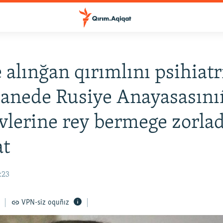
 alınğan qırımlını psihiatr
anede Rusiye Anayasasını
vlerine rey bermege zorlad
at
:23
VPN-siz oquñız