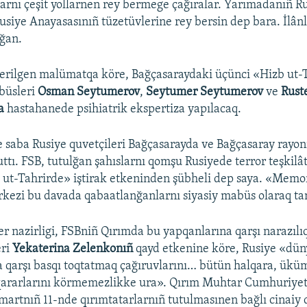
arnı çeşit yollarnen rey bermege çağıralar. Yarımadanıñ R
Rusiye Anayasasınıñ tüzetüvlerine rey bersin dep bara. İlân
lğan.
erilgen malümatqa köre, Bağçasaraydaki üçünci «Hizb ut-
büsleri
Osman Seytumerov
,
Seytumer Seytumerov
ve
Rus
ğa
hastahanede psihiatrik ekspertiza yapılacaq.
 saba Rusiye quvetçileri Bağçasarayda ve Bağçasaray rayon
uttı. FSB, tutulğan şahıslarnı qomşu Rusiyede terror teşkilât
 ut-Tahrirde» iştirak etkeninden şübheli dep saya. «Memor
rkezi bu davada qabaatlanğanlarnı siyasiy mabüs olaraq tan
er nazirligi, FSBniñ Qırımda bu yapqanlarına qarşı narazılıq
eri
Yekaterina Zelenkonıñ
qayd etkenine köre, Rusiye «düny
a qarşı basqı toqtatmaq çağıruvlarını… bütün halqara, ükü
 qararlarını körmemezlikke ura». Qırım Muhtar Cumhuriyet
martnıñ 11-nde qırımtatarlarnıñ tutulmasınen bağlı cinaiy d