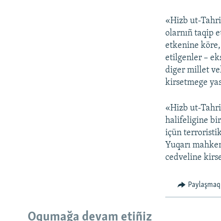
«Hizb ut-Tahri
olarnıñ taqip 
etkenine köre,
etilgenler – ek
diger millet ve
kirsetmege yas
«Hizb ut-Tahri
halifeligine b
içün terroristi
Yuqarı mahkeme
cedveline kirse
Paylaşmaq
Русский
Oqumağa devam etiñiz