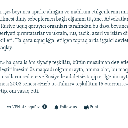
r işi» boyunca apiske alınğan ve mahküm etilgenlerniñ ima
etilmesi diniy sebeplernen bağlı olğanını tüşüne. Advokatla
 Rusiye uquq qoruyıcı organları tarafından bu dava boyunc
seriyeti qırımtatarlar ve ukrain, rus, tacik, azeri ve islâm d
killeri. Halqara uquq işğal etilgen topraqlarda işğalci devle
aqlay.
r» halqara islâm siyasiy teşkilâtı, bütün musulman devletl
irleştirilmesini öz maqsadı olğanını ayta, amma olar, bu ma
k usullarnı red ete ve Rusiyede adaletsiz taqip etilgenini ay
si 2003 senesi «Hizb ut-Tahrir» teşkilâtını 15 «terrorist
tip, onı yasaq etti.
VPN-siz oquñız
Follow us
Print