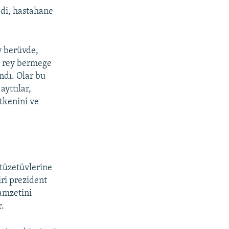
di, hastahane
y berüvde,
e rey bermege
ndı. Olar bu
ayttılar,
tkenini ve
 tüzetüvlerine
ri prezident
namzetini
.