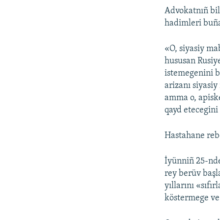
Advokatnıñ bi
hadimleri buña 
«O, siyasiy ma
hususan Rusiye
istemegenini b
arizanı siyasiy
amma o, apiske
qayd etecegini 
Hastahane rebe
İyünniñ 25-nde
rey berüv başl
yıllarını «sıfı
köstermege ve