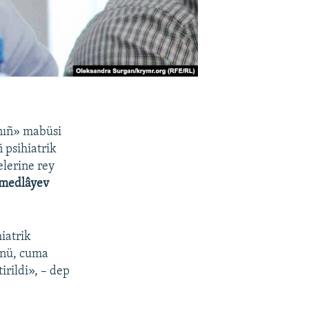
ınıñ» mabüsi
 psihiatrik
elerine rey
medlâyev
iatrik
künü, cuma
irildi», – dep