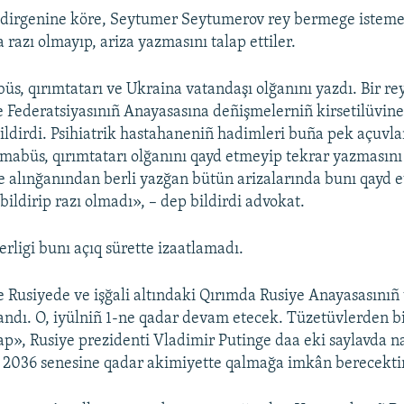
ldirgenine köre, Seytumer Seytumerov rey bermege isteme
razı olmayıp, ariza yazmasını talap ettiler.
büs, qırımtatarı ve Ukraina vatandaşı olğanını yazdı. Bir re
 Federatsiyasınıñ Anayasasına deñişmelerniñ kirsetilüvin
ildirdi. Psihiatrik hastahaneniñ hadimleri buña pek açuvla
 mabüs, qırımtatarı olğanını qayd etmeyip tekrar yazmasını 
 alınğanından berli yazğan bütün arizalarında bunı qayd e
bildirip razı olmadı», – dep bildirdi advokat.
rligi bunı açıq sürette izaatlamadı.
 Rusiyede ve işğali altındaki Qırımda Rusiye Anayasasınıñ
andı. O, iyülniñ 1-ne qadar devam etecek. Tüzetüvlerden bi
rlap», Rusiye prezidenti Vladimir Putinge daa eki saylavda 
 2036 senesine qadar akimiyette qalmağa imkân berecektir