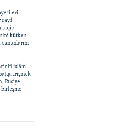
yecileri
r qayd
a taqip
inini kütken
t qanunlarını
eriniñ islâm
qsatqa irişmek
ta. Rusiye
» birleşme