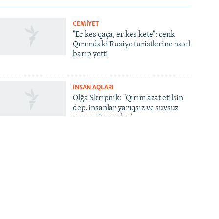
CEMİYET
"Er kes qaça, er kes kete": cenk
Qırımdaki Rusiye turistlerine nasıl
barıp yetti
İNSAN AQLARI
Olğa Skrıpnık: "Qırım azat etilsin
dep, insanlar yarıqsız ve suvsuz
yaşamağa azırlar"