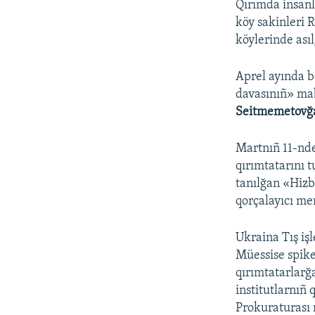
Qırımda insanl
köy sakinleri 
köylerinde ası
Aprel ayında b
davasınıñ» ma
Seitmemetov
Martnıñ 11-nde
qırımtatarını t
tanılğan «Hizb
qorçalayıcı me
Ukraina Tış işl
Müessise spik
qırımtatarlarğ
institutlarnıñ
Prokuraturası 