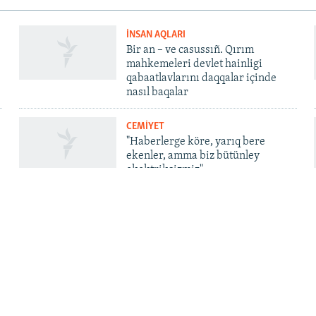
İNSAN AQLARI
Bir an – ve casussıñ. Qırım
mahkemeleri devlet hainligi
qabaatlavlarını daqqalar içinde
nasıl baqalar
CEMİYET
"Haberlerge köre, yarıq bere
ekenler, amma biz bütünley
ekektriksizmiz"
QOŞULIÑIZ!