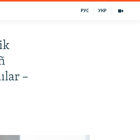
РУС
УКР
ik
ñ
ılar –