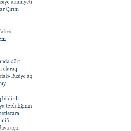
usiye akimiyeti
lar Qırım
Tahrir
tem
ında dört
ı olaraq
ial» Rusiye aq
ıy.
 bildirdi.
a toplulığınıñ
metlerara
iniñ
ava açtı.