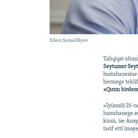
Edem Semedlâyev
Tahqiqat altın
Seytumer Sey
hastahanesine 
bermege teklif
«Qırım birdem
«İyünniñ 25-nd
hastahanege av
künü, ise Anaya
tarif etti imaye