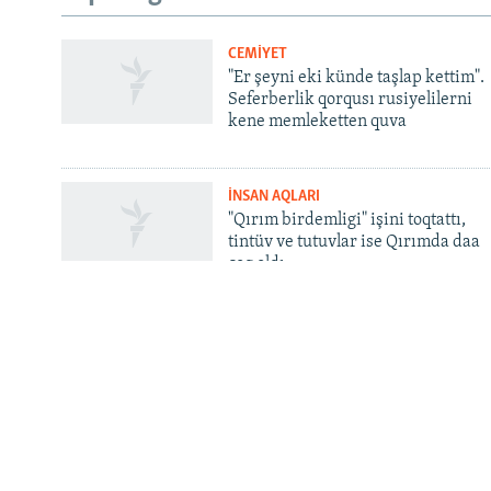
Українською
CEMİYET
QOŞULIÑIZ!
"Er şeyni eki künde taşlap kettim".
Seferberlik qorqusı rusiyelilerni
kene memleketten quva
İNSAN AQLARI
RFE/RS bütün saytları
"Qırım birdemligi" işini toqtattı,
tintüv ve tutuvlar ise Qırımda daa
çoq oldı
INFO
Contacts
Qırım.Aqiqat. Bizim aqqında