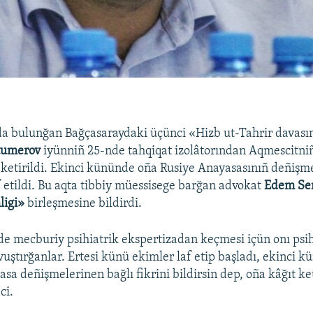
da bulunğan Bağçasaraydaki üçünci «Hizb ut-Tahrir davas
tumerov
iyünniñ 25-nde tahqiqat izolâtorından Aqmescitniñ
ketirildi. Ekinci kününde oña Rusiye Anayasasınıñ deñişm
 etildi. Bu aqta tibbiy müessisege barğan advokat
Edem Se
ligi»
birleşmesine bildirdi.
e mecburiy psihiatrik ekspertizadan keçmesi içün onı psih
uştırğanlar. Ertesi künü ekimler laf etip başladı, ekinci 
sa deñişmelerinen bağlı fikrini bildirsin dep, oña kâğıt ket
ci.