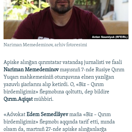
Русский
Українською
QOŞULIÑIZ!
Nariman Memedeminov, arhiv fotoresimi
Apiske alınğan qırımtatar vatandaş jurnalisti ve faali
RFE/RS bütün saytları
Nariman Memedeminov
mayısnıñ 7-nde Rusiye Qırım
Yuqarı mahkemesiniñ oturışuvına elnen yazılğan
yazuvlı şiarlarını alıp ketirdi. O, «Biz – Qırım
birdemligimiz» fleşmobına qoltuttı, dep bildire
Qırım.Aqiqat
mühbiri.
«Advokat
Edem Semedlâyev
maña «Biz – Qırım
birdemligimiz» fleşmobı aqqında tarif etti, mında
olsam da, martnıñ 27-nde apiske alınğanlarğa