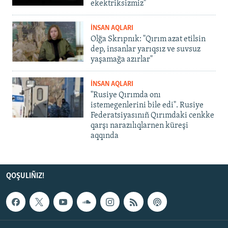
ekektriksizmiz"
İNSAN AQLARI
Olğa Skrıpnık: "Qırım azat etilsin
dep, insanlar yarıqsız ve suvsuz
yaşamağa azırlar"
İNSAN AQLARI
"Rusiye Qırımda onı
istemegenlerini bile edi". Rusiye
Federatsiyasınıñ Qırımdaki cenkke
qarşı narazılıqlarnen küreşi
aqqında
QOŞULIÑIZ!