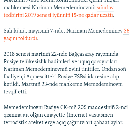
Mayısnıñ 7-nde Kreml kontrolindeki Qırım Yuqarı
mahkemesi Nariman Memedeminovnıñ
sıñırlav
tedbirini 2019 senesi iyünniñ 15-ne qadar uzattı
.
Salı künü, mayısnıñ 7-nde, Nariman Memedeminov
36
yaşını toldurdı
.
2018 senesi martnıñ 22-nde Bağçasaray rayonında
Rusiye telükesizlik hadimleri ve uquq qoruyıcıları
Nariman Memedeminovnıñ evini tinttiler. Ondan soñ
faaliyetçi Aqmescitteki Rusiye FSBsi idaresine alıp
ketildi. Martnıñ 23-nde mahkeme Memedeminovnı
tevqif etti.
Memedeminovnı Rusiye CK-nıñ 205 maddesiniñ 2-nci
qısmına ait olğan cinayette (İnternet vastasınen
terrosistik areketlerge açıq çağıruvlar) qabaatlaylar.