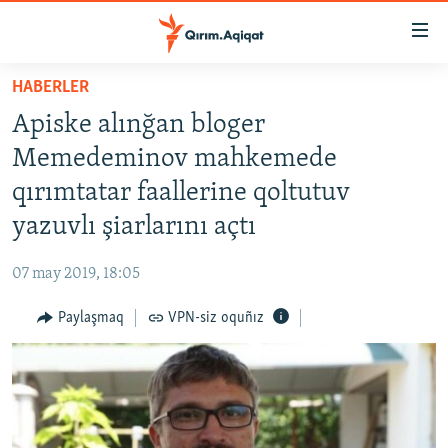
Link
açıqlığı
Esas
HABERLER
mündericege
HABERLER
Apiske alınğan bloger
qaytmaq
SİYASET
Baş
Memedeminov mahkemede
İQTİSADİYAT
navigatsiyağa
qırımtatar faallerine qoltutuv
qaytmaq
CEMİYET
yazuvlı şiarlarını açtı
Qıdıruvğa
MEDENİYET
qaytmaq
07 may 2019, 18:05
İNSAN AQLARI
Paylaşmaq
VPN-siz oquñız
VİDEO
SÜRET
BLOGLAR
FİKİR