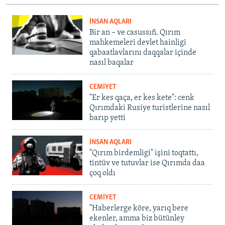
İNSAN AQLARI
Bir an – ve casussıñ. Qırım
mahkemeleri devlet hainligi
qabaatlavlarını daqqalar içinde
nasıl baqalar
CEMİYET
"Er kes qaça, er kes kete": cenk
Qırımdaki Rusiye turistlerine nasıl
barıp yetti
İNSAN AQLARI
"Qırım birdemligi" işini toqtattı,
tintüv ve tutuvlar ise Qırımda daa
çoq oldı
CEMİYET
"Haberlerge köre, yarıq bere
ekenler, amma biz bütünley