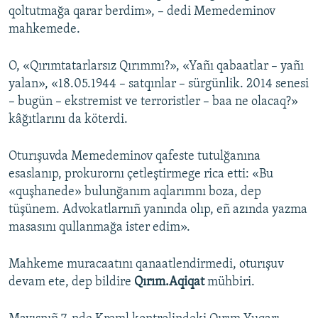
qoltutmağa qarar berdim», – dedi Memedeminov
mahkemede.
O, «Qırımtatarlarsız Qırımmı?», «Yañı qabaatlar – yañı
yalan», «18.05.1944 – satqınlar – sürgünlik. 2014 senesi
– bugün – ekstremist ve terroristler – baa ne olacaq?»
kâğıtlarını da köterdi.
Oturışuvda Memedeminov qafeste tutulğanına
esaslanıp, prokurornı çetleştirmege rica etti: «Bu
«quşhanede» bulunğanım aqlarımnı boza, dep
tüşünem. Advokatlarnıñ yanında olıp, eñ azında yazma
masasını qullanmağa ister edim».
Mahkeme muracaatını qanaatlendirmedi, oturışuv
devam ete, dep bildire
Qırım.Aqiqat
mühbiri.