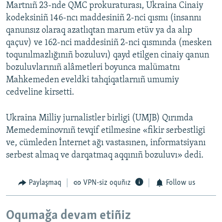
Martnıñ 23-nde QMC prokuraturası, Ukraina Cinaiy
kodeksiniñ 146-ncı maddesiniñ 2-nci qısmı (insannı
qanunsız olaraq azatlıqtan marum etüv ya da alıp
qaçuv) ve 162-nci maddesiniñ 2-nci qısmında (mesken
toqunılmazlığınıñ bozuluvı) qayd etilgen cinaiy qanun
bozuluvlarınıñ alâmetleri boyunca malümatnı
Mahkemeden eveldki tahqiqatlarnıñ umumiy
cedveline kirsetti.
Ukraina Milliy jurnalistler birligi (UMJB) Qırımda
Memedeminovnıñ tevqif etilmesine «fikir serbestligi
ve, cümleden İnternet ağı vastasınen, informatsiyanı
serbest almaq ve darqatmaq aqqınıñ bozuluvı» dedi.
Paylaşmaq
VPN-siz oquñız
Follow us
Oqumağa devam etiñiz