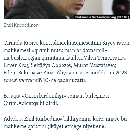
Русский
Українською
Emil Kurbedinov
QOŞULIÑIZ!
Qırımda Rusiye kontrolindeki Aqmescitniñ Kiyev rayon
mahkemesi «qırımlı musulmanlar davasınıñ»
mabüsleri olğan qırımtatar faalleri Vilen Temeryanov,
RFE/RS bütün saytları
Enver Kroş, Seitâğya Abbozov, Murat Mustafayev,
Edem Bekirov ve Rinat Aliyevniñ apis müddetini 2023
senesi yanvarniñ 10-na qadar uzattı.
Bu aqta «Qırım birdemligi» cemaat birleşmesi
Qırım.Aqiqatqa bildirdi.
Advokat Emil Kurbedinov bildirgenine köre, imaye bu
mahkeme qararını şikâyet etmege niyetlene.