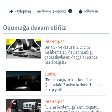
Paylaşmaq
VPN-siz oquñız
Follow us
Oqumağa devam etiñiz
İNSAN AQLARI
Bir an – ve casussıñ. Qırım
mahkemeleri devlet hainligi
qabaatlavlarını daqqalar içinde
nasıl baqalar
CEMİYET
"Er kes qaça, er kes kete": cenk
Qırımdaki Rusiye turistlerine nasıl
barıp yetti
İNSAN AQLARI
"Qırım birdemligi" işini toqtattı,