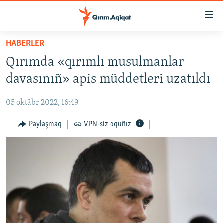
Link
açıqlığı
Esas
HABERLER
mündericege
HABERLER
Qırımda «qırımlı musulmanlar
qaytmaq
SİYASET
Baş
davasınıñ» apis müddetleri uzatıldı
İQTİSADİYAT
navigatsiyağa
qaytmaq
05 oktâbr 2022, 16:49
CEMİYET
Qıdıruvğa
MEDENİYET
Paylaşmaq
VPN-siz oquñız
qaytmaq
İNSAN AQLARI
VİDEO
SÜRET
BLOGLAR
FİKİR