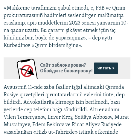
«Mahkeme tarafımıznı qabul etmedi, o, FSB ve Qırım
prokuraturasınıñ hadimleri seslendirgen malümatqa
esaslanıp, apis müddetlerini 2023 senesi yanvarniñ 10-
na qadar uzattı. Bu qararnı şikâyet etmek içün üç
künümiz bar, böyle de yapacaqmız», – dep ayttı
Kurbedinov «Qırım birdemligine».
Сайт заблокирован?
читать >
Обойдите блокировку!
Avgustnıñ 11-nde saba faaller işğal altındaki Qırımda
Rusiye quvetçileri qırımtatarlarnıñ evlerini tinte, dep
bildirdi. Advokatlarğa kirmege izin berilmedi, bazı
yerlerde cep telefonı bağı söndürildi. Altı er adamı –
Vilen Temeryanov, Enver Kroş, Seitâya Abbozov, Murat
Mustafayev, Edem Bekirov ve Rinat Aliyev Rusiyede
yasaqlanğan «Hizb ut-Tahrirde» iştirak etkeninde