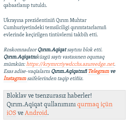
qabaatlanıp tutuldı.
Ukrayına prezidentiniñ Qırım Muhtar
Cumhuriyetindeki temsilciligi qırımtatarlarnıñ
evlerinde keçirilgen tintüvlerni takbih etti.
Roskomnadzor
Qırım.Aqiqat
saytını blok etti.
Qırım.Aqiqatnı
küzgü saytı vastasınen oqumaq
mümkün:
https://krymrcriywdcchs.azureedge.net
.
Esas adise-vaqialarnı
Qırım.Aqiqatnıñ
Telegram
ve
İnstagram
saifelerinden taqip etiñiz.
Bloklav ve tsenzurasız haberler!
Qırım.Aqiqat qullanımını
qurmaq içün
iOS
ve
Android
.