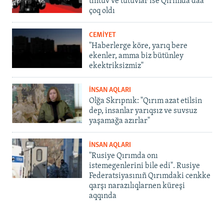
tintüv ve tutuvlar ise Qırımda daa
çoq oldı
CEMİYET
"Haberlerge köre, yarıq bere
ekenler, amma biz bütünley
ekektriksizmiz"
İNSAN AQLARI
Olğa Skrıpnık: "Qırım azat etilsin
dep, insanlar yarıqsız ve suvsuz
yaşamağa azırlar"
İNSAN AQLARI
"Rusiye Qırımda onı
istemegenlerini bile edi". Rusiye
Federatsiyasınıñ Qırımdaki cenkke
qarşı narazılıqlarnen küreşi
aqqında