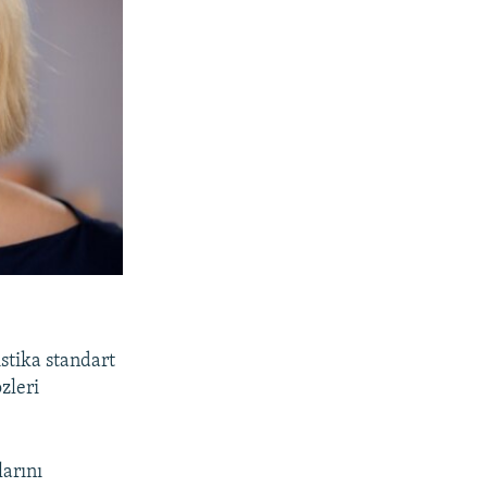
istika standart
zleri
larını