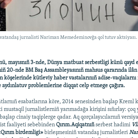
vatandaş jurnalisti Nariman Memedeminovğa qol tutuv aktsiyası. 2
nü, mayısnıñ 3-nde, Dünya matbuat serbestligi künü qayd et
iñ 20-nde BM Baş Assambleyasınıñ mahsus qararında ilân e
 köşelerinde kütleviy haber vastalarınıñ adise-vaqialarnı
de aydınlatuv problemlerine diqqat celp etmege çağıra.
âtlarnıñ esabatlarına köre, 2014 senesinden başlap Kreml 
 mustaqil jurnalistlerniñ yarımadağa kirişini sıñırlay: çoq yı
başlap cinaiy taqiplerge qadar. Aq qorçalayıcılarnıñ versiy
ist faaliyeti sebebinden
Qırım.Aqiqatnıñ
serbest hadimi
Vl
Qırım birdemligi»
birleşmesiniñ vatandaş jurnalistleri
Nar