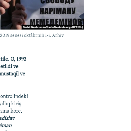
019 senesi oktâbrniñ 1-i. Arhiv
ile. O, 1993
tildi ve
 mustaqil ve
kontrolindeki
llıq kiriş
asına köre,
adislav
iman