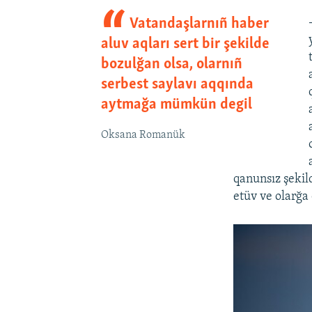
Vatandaşlarnıñ haber
aluv aqları sert bir şekilde
bozulğan olsa, olarnıñ
serbest saylavı aqqında
aytmağa mümkün degil
Oksana Romanük
qanunsız şekild
etüv ve olarğa