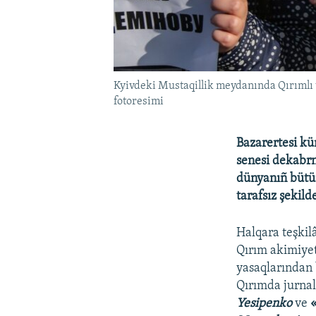
Kyivdeki Mustaqillik meydanında Qırımlı 
fotoresimi
Bazarertesi kü
senesi dekabrn
dünyanıñ bütün
tarafsız şekil
Halqara teşkil
Qırım akimiyeti
yasaqlarından 
Qırımda jurnal
Yesipenko
ve
«