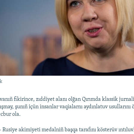
k
anıñ fikirince, zıddiyet alanı olğan Qırımda klassik jurnal
lışmay, şunıñ içün insanlar vaqialarnı aydınlatuv usullarını ö
bur ola.
– Rusiye akimiyeti medalniñ başqa tarafını kösterüv ıntıluv