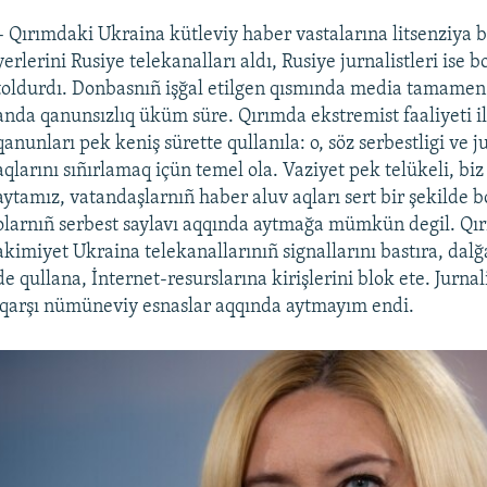
– Qırımdaki Ukraina kütleviy haber vastalarına litsenziya 
yerlerini Rusiye telekanalları aldı, Rusiye jurnalistleri ise b
toldurdı. Donbasnıñ işğal etilgen qısmında media tamamen y
anda qanunsızlıq üküm süre. Qırımda ekstremist faaliyeti i
qanunları pek keniş sürette qullanıla: o, söz serbestligi ve j
aqlarını sıñırlamaq içün temel ola. Vaziyet pek telükeli, biz
aytamız, vatandaşlarnıñ haber aluv aqları sert bir şekilde b
olarnıñ serbest saylavı aqqında aytmağa mümkün degil. Qır
akimiyet Ukraina telekanallarınıñ signallarını bastıra, dalğ
e qullana, İnternet-resurslarına kirişlerini blok ete. Jurnal
 qarşı nümüneviy esnaslar aqqında aytmayım endi.