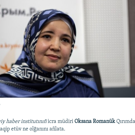
a
iy haber institutınıñ
icra müdiri
Oksana Romanük
Qırımda
taqip etüv ne olğanını añlata.