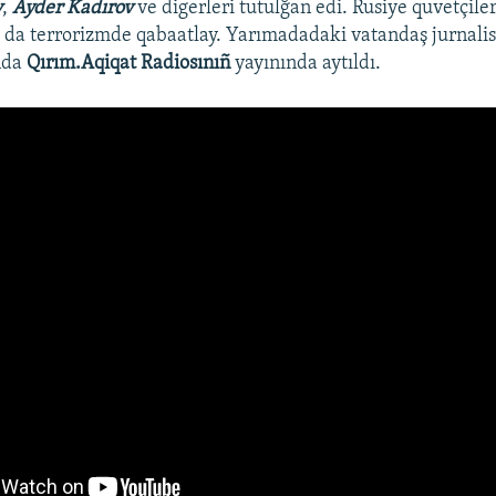
v
,
Ayder Kadırov
ve digerleri tutulğan edi. Rusiye quvetçiler
da terrorizmde qabaatlay. Yarımadadaki vatandaş jurnalis
nda
Qırım.Aqiqat Radiosınıñ
yayınında aytıldı.