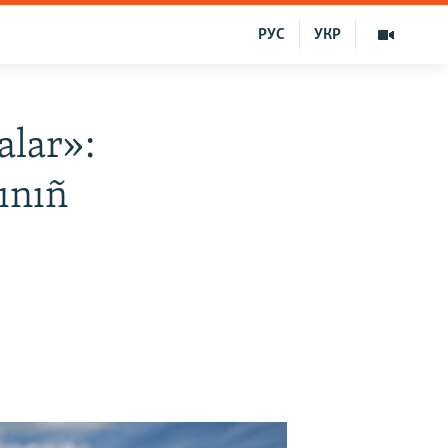
РУС
УКР
alar»:
ınıñ