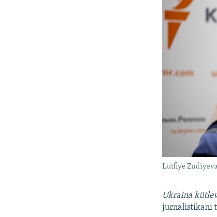
Lutfiye Zudiyev
Ukraina kütlev
jurnalistikanı 