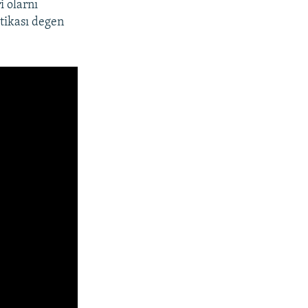
i olarnı
tikası degen