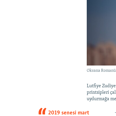
Oksana Romanü
Lutfiye Zudiyev
printsipleri ça
uydurmağa mec
2019 senesi mart