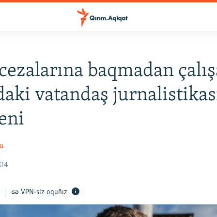
cezalarına baqmadan çalış
aki vatandaş jurnalistikas
eni
n
:04
VPN-siz oquñız