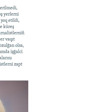
berilmedi,
oş yerlerni
oq etildi,
le küreş
urnalistlerniñ
 er vaqıt
ozulğan olsa,
ımda işğalci
alarını
istlerni zapt