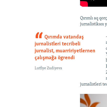
Qırımlı aq qor
jurnalistikası
Qırımda vatandaş
jurnalistleri tecribeli
jurnalist, muarririyetlernen
çalışmağa ögrendi
Lutfiye Zudiyeva
jurnalistleri t