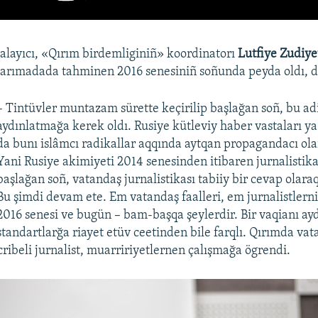
çalayıcı, «Qırım birdemliginiñ» koordinatorı
Lutfiye Zudiy
 yarımadada tahminen 2016 senesiniñ soñunda peyda oldı, dep
– Tintüvler muntazam sürette keçirilip başlağan soñ, bu ad
aydınlatmağa kerek oldı. Rusiye kütleviy haber vastaları y
da bunı islâmcı radikallar aqqında aytqan propagandacı ola
Yani Rusiye akimiyeti 2014 senesinden itibaren jurnalistik
başlağan soñ, vatandaş jurnalistikası tabiiy bir cevap olara
Bu şimdi devam ete. Em vatandaş faalleri, em jurnalistlerniñ
2016 senesi ve bugün – bam-başqa şeylerdir. Bir vaqianı ay
standartlarğa riayet etüv ceetinden bile farqlı. Qırımda va
ecribeli jurnalist, muarririyetlernen çalışmağa ögrendi.