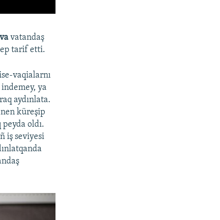
eva
vatandaş
 tarif etti.
ise-vaqialarnı
a indemey, ya
raq aydınlata.
anen küreşip
q peyda oldı.
 iş seviyesi
dınlatqanda
tandaş