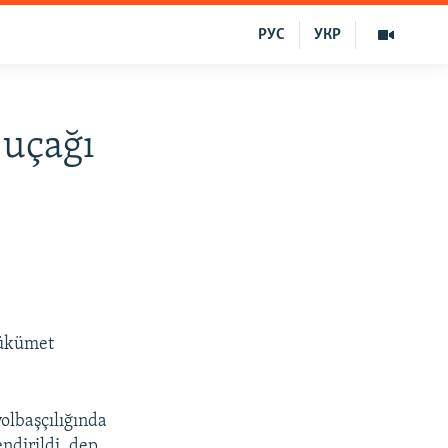
РУС
УКР
 uçağı
 ükümet
olbaşçılığında
ndirildi, dep