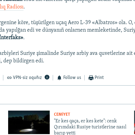
lıq Radiosı
.
rgenine köre, tüşürilgen uçaq Aero L-39 «Albatros» ola. O,
da yapılğan edi ve dünyanıñ onlarnen memleketinde, Suriy
İnterfaks»
.
arbiyleri Suriye şimalinde Suriye arbiy ava quvetlerine ait
, dep bildirgen edi.
VPN-siz oquñız
Follow us
Print
CEMİYET
"Er kes qaça, er kes kete": cenk
Qırımdaki Rusiye turistlerine nasıl
barıp yetti