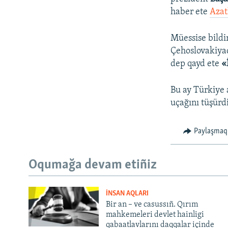
haber ete
Azat
Müessise bildi
Çehoslovakiya
dep qayd ete
«
Bu ay Türkiye 
uçağını tüşürdi
Paylaşmaq
Oqumağa devam etiñiz
İNSAN AQLARI
Bir an – ve casussıñ. Qırım
mahkemeleri devlet hainligi
qabaatlavlarını daqqalar içinde