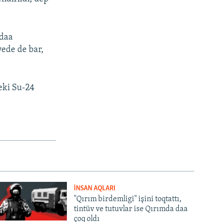
 daa
ede de bar,
 eki Su-24
İNSAN AQLARI
"Qırım birdemligi" işini toqtattı,
tintüv ve tutuvlar ise Qırımda daa
çoq oldı