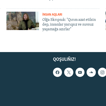
İNSAN AQLARI
Olğa Skrıpnık: "Qırım azat etilsin
dep, insanlar yarıqsız ve suvsuz
yaşamağa azırlar"
QOŞULIÑIZ!