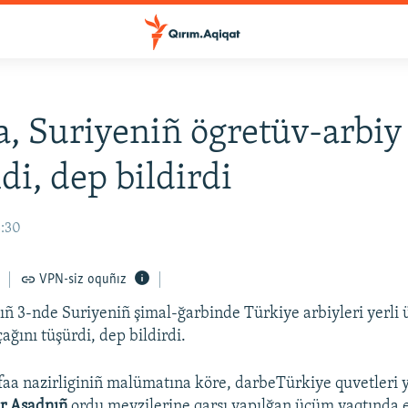
, Suriyeniñ ögretüv-arbiy
di, dep bildirdi
3:30
VPN-siz oquñız
ñ 3-nde Suriyeniñ şimal-ğarbinde Türkiye arbiyleri yerli
ağını tüşürdi, dep bildirdi.
a nazirliginiñ malümatına köre, darbeTürkiye quvetleri y
r Asadnıñ
ordu mevzilerine qarşı yapılğan ücüm vaqtında e