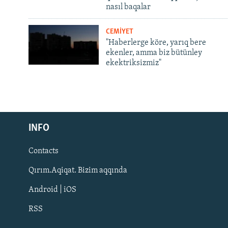
nasıl baqalar
CEMİYET
"Haberlerge köre, yarıq bere
ekenler, amma biz bütünley
ekektriksizmiz"
Русский
Українською
INFO
Contacts
QOŞULIÑIZ!
Qırım.Aqiqat. Bizim aqqında
Android | iOS
RSS
RFE/RS bütün saytları