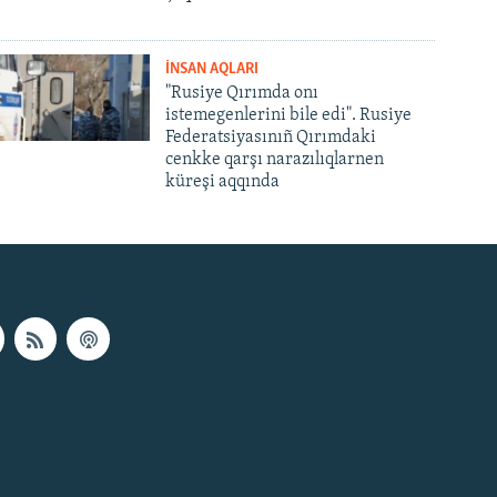
İNSAN AQLARI
"Rusiye Qırımda onı
istemegenlerini bile edi". Rusiye
Federatsiyasınıñ Qırımdaki
cenkke qarşı narazılıqlarnen
küreşi aqqında