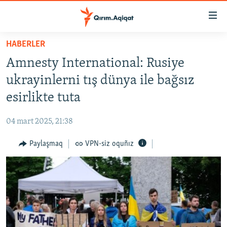
Link
açıqlığı
Esas
HABERLER
mündericege
HABERLER
Amnesty International: Rusiye
qaytmaq
SİYASET
Baş
ukrayinlerni tış dünya ile bağsız
İQTİSADİYAT
navigatsiyağa
esirlikte tuta
qaytmaq
CEMİYET
Qıdıruvğa
04 mart 2025, 21:38
MEDENİYET
qaytmaq
Paylaşmaq
VPN-siz oquñız
İNSAN AQLARI
VİDEO
SÜRET
BLOGLAR
FİKİR