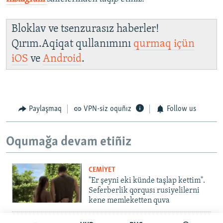
Bloklav ve tsenzurasız haberler!
Qırım.Aqiqat qullanımını
qurmaq içün
iOS
ve
Android
.
Paylaşmaq
VPN-siz oquñız
Follow us
Oqumağa devam etiñiz
CEMİYET
"Er şeyni eki künde taşlap kettim".
Seferberlik qorqusı rusiyelilerni
kene memleketten quva