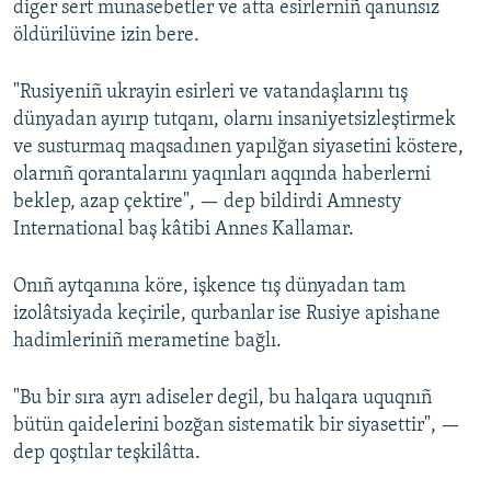
diger sert munasebetler ve atta esirlerniñ qanunsız
öldürilüvine izin bere.
"Rusiyeniñ ukrayin esirleri ve vatandaşlarını tış
dünyadan ayırıp tutqanı, olarnı insaniyetsizleştirmek
ve susturmaq maqsadınen yapılğan siyasetini köstere,
olarnıñ qorantalarını yaqınları aqqında haberlerni
beklep, azap çektire", — dep bildirdi Amnesty
International baş kâtibi Annes Kallamar.
Onıñ aytqanına köre, işkence tış dünyadan tam
izolâtsiyada keçirile, qurbanlar ise Rusiye apishane
hadimleriniñ merametine bağlı.
"Bu bir sıra ayrı adiseler degil, bu halqara uquqnıñ
bütün qaidelerini bozğan sistematik bir siyasettir", —
dep qoştılar teşkilâtta.