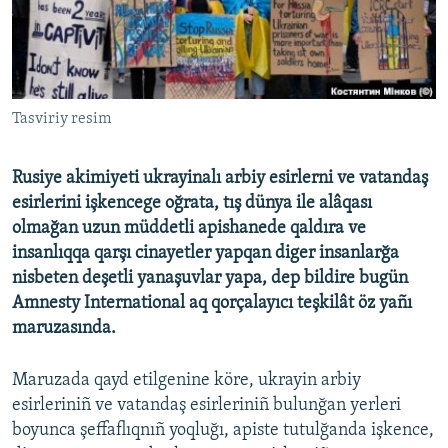
Русский
Українською
Tasviriy resim
QOŞULIÑIZ!
Rusiye akimiyeti ukrayinalı arbiy esirlerni ve vatandaş
esirlerini işkencege oğrata, tış dünya ile alâqası
RFE/RS bütün saytları
olmağan uzun müddetli apishanede qaldıra ve
insanlıqqa qarşı cinayetler yapqan diger insanlarğa
nisbeten deşetli yanaşuvlar yapa, dep bildire bugün
Amnesty International aq qorçalayıcı teşkilât öz yañı
maruzasında.
Maruzada qayd etilgenine köre, ukrayin arbiy
esirleriniñ ve vatandaş esirleriniñ bulunğan yerleri
boyunca şeffaflıqnıñ yoqluğı, apiste tutulğanda işkence,