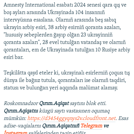
Amnesty International esabatı 2024 senesi qara qış ve
boş ayları arasında Ukrayinada 104 insannıñ
intervyüsına esaslana. Olarnıñ arasında beş sabıq
ukrayin arbiy esiri, 38 arbiy esirniñ qoranta azaları,
"hususiy sebeplerden ğayıp olğan 23 ukrayinniñ
qoranta azaları", 28 evel tutulğan vatandaş ve olarnıñ
qorantaları, em de Ukrayinada tutulğan 10 Rusiye arbiy
esiri bar.
Teşkilâtta qayd eteler ki, ukrayinalı esirlerniñ çoqusı tış
dünya ile bağsız tutula, qorantaları ise olarnıñ taqdiri,
statusı ve bulunğan yeri aqqında malümat alamay.
Roskomnadzor
Qırım.Aqiqat
saytını blok etti.
Qırım.Aqiqatnı
küzgü saytı vastasınen oqumaq
mümkün:
https://d3454ggyqnys2v.cloudfront.net
. Esas
adise-vaqialarnı
Qırım.Aqiqatnıñ
Telegram
ve
İnstagram
saifelerinden taqip etiñiz.