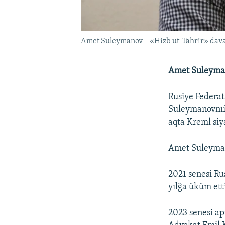
Amet Suleymanov – «Hizb ut-Tahrir» dav
Amet Suleyman
Rusiye Federat
Suleymanovnıñ 
aqta Kreml siy
Amet Suleyman
2021 senesi R
yılğa üküm ett
2023 senesi ap