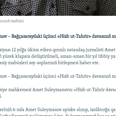
asınıñ mabüsi
ov – Bağçasaraydaki üçünci «Hizb ut-Tahrir» davasınıñ m
siyası 12 yılğa üküm etken qırımlı vatandaş jurnalisti Amet
yürek klapanı deñiştirilmeli, aman-aman bir yıl tibbiy y
asiy mabüsleri soy-soplarınıñ birleşmesi haber ete.
ov – Bağçasaraydaki üçünci «Hizb ut-Tahrir» davasınıñ m
usiye mahkemesi Amet Suleymanovnı «Hizb ut-Tahrir davas
i.
relniñ 6-nda Amet Suleymanov apiske alınıp, izolâtorğa qap