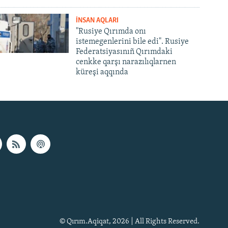
İNSAN AQLARI
"Rusiye Qırımda onı
istemegenlerini bile edi". Rusiye
Federatsiyasınıñ Qırımdaki
cenkke qarşı narazılıqlarnen
küreşi aqqında
© Qırım.Aqiqat, 2026 | All Rights Reserved.