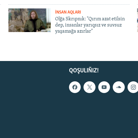
İNSAN AQLARI
Olğa Skrıpnık: "Qırım azat etilsin
dep, insanlar yarıqsız ve suvsuz
yaşamağa azırlar"
QOŞULIÑIZ!