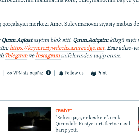
Kurbedinovnıñ malümatına köre, Suleymanovnıñ baş ve yür
 qorçalayıcı merkezi Amet Suleymanovnı siyasiy mabüs de
r
Qırım.Aqiqat
saytını blok etti.
Qırım.Aqiqatnı
küzgü saytı 
kün:
https://krymrcriywdcchs.azureedge.net
. Esas adise-va
ıñ
Telegram
ve
İnstagram
saifelerinden taqip etiñiz.
VPN-siz oquñız
Follow us
Print
CEMİYET
"Er kes qaça, er kes kete": cenk
Qırımdaki Rusiye turistlerine nasıl
barıp yetti