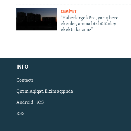
CEMİYET
"Haberlerge köre, yarıq bere
ekenler, amma biz bütünley
ekektriksizmiz"
Русский
INFO
Українською
Contacts
QOŞULIÑIZ!
Qırım.Aqiqat. Bizim aqqında
Android | iOS
RSS
RFE/RS bütün saytları