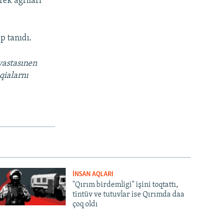
ek ağrıları
p tanıdı.
vastasınen
qialarnı
İNSAN AQLARI
"Qırım birdemligi" işini toqtattı,
tintüv ve tutuvlar ise Qırımda daa
çoq oldı