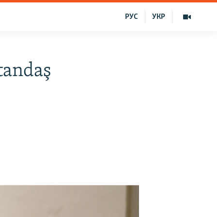
РУС
УКР
tandaş