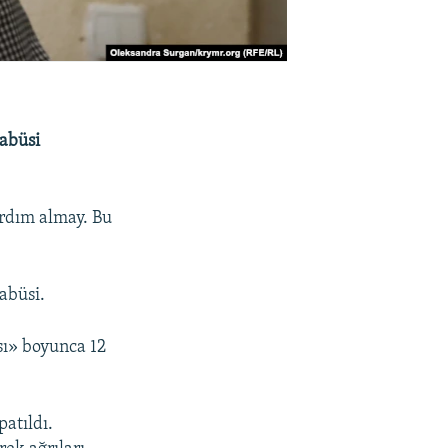
abüsi
ardım almay. Bu
abüsi.
ı» boyunca 12
atıldı.