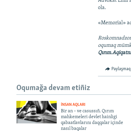
Advokat Emil 
ola.
«Memorial» aq
Roskomnadzo
oqumaq müm
Qırım.Aqiqatn
Paylaşmaq
Oqumağa devam etiñiz
İNSAN AQLARI
Bir an – ve casussıñ. Qırım
mahkemeleri devlet hainligi
qabaatlavlarını daqqalar içinde
nasıl baqalar