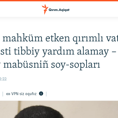
 mahküm etken qırımlı va
isti tibbiy yardım alamay –
y mabüsniñ soy-sopları
2:22
VPN-siz oquñız