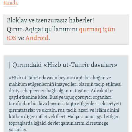
tanıdı
.
Bloklav ve tsenzurasız haberler!
Qırım.Aqiqat qullanımını
qurmaq içün
iOS
ve
Android
.
Qırımdaki «Hizb ut-Tahrir davaları»
«Hizb ut-Tahrir davası» boyunca apiske alınğan ve
mahküm etilgenlerniñ imayecileri olarnıñ taqip etilmesi
diniy sebeplernen bağlı olğanını tüşüne. Advokatlar
qayd etkenine köre, Rusiye uquq qoruyıcı organları
tarafından bu dava boyunca taqip etilgenler – ekseriyeti
qırımtatarlar ve ukrain, rus, tacik, azeri ve islâm dinini
kütken diger millet vekilleri. Halqara uquq işğal etilgen
topraqlarda işğalci devlet qanunlarını kirsetmege
yasaqlay.