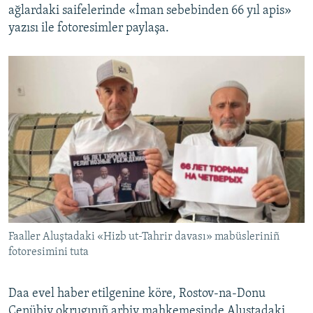
ağlardaki saifelerinde «İman sebebinden 66 yıl apis»
yazısı ile fotoresimler paylaşa.
Faaller Aluştadaki «Hizb ut-Tahrir davası» mabüsleriniñ
fotoresimini tuta
Daa evel haber etilgenine köre, Rostov-na-Donu
Cenübiy okrugınıñ arbiy mahkemesinde Aluştadaki