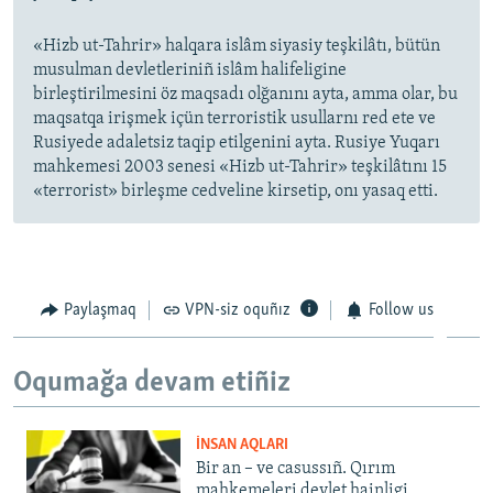
«Hizb ut-Tahrir» halqara islâm siyasiy teşkilâtı, bütün
musulman devletleriniñ islâm halifeligine
birleştirilmesini öz maqsadı olğanını ayta, amma olar, bu
maqsatqa irişmek içün terroristik usullarnı red ete ve
Rusiyede adaletsiz taqip etilgenini ayta. Rusiye Yuqarı
mahkemesi 2003 senesi «Hizb ut-Tahrir» teşkilâtını 15
«terrorist» birleşme cedveline kirsetip, onı yasaq etti.
Paylaşmaq
VPN-siz oquñız
Follow us
Oqumağa devam etiñiz
İNSAN AQLARI
Bir an – ve casussıñ. Qırım
mahkemeleri devlet hainligi