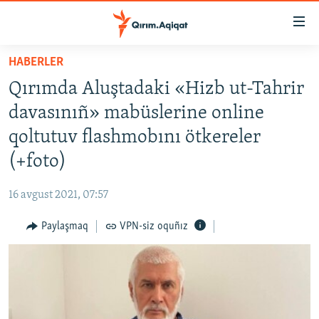
Link
açıqlığı
Esas
HABERLER
mündericege
HABERLER
Qırımda Aluştadaki «Hizb ut-Tahrir
qaytmaq
SİYASET
Baş
davasınıñ» mabüslerine online
İQTİSADİYAT
navigatsiyağa
qoltutuv flashmobını ötkereler
qaytmaq
CEMİYET
(+foto)
Qıdıruvğa
MEDENİYET
qaytmaq
16 avgust 2021, 07:57
İNSAN AQLARI
Paylaşmaq
VPN-siz oquñız
VİDEO
SÜRET
BLOGLAR
FİKİR