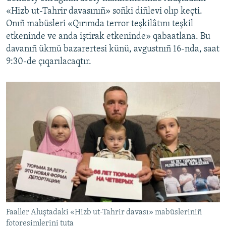
«Hizb ut-Tahrir davasınıñ» soñki diñlevi olıp keçti.
Onıñ mabüsleri «Qırımda terror teşkilâtını teşkil
etkeninde ve anda iştirak etkeninde» qabaatlana. Bu
davanıñ ükmü bazarertesi künü, avgustnıñ 16-nda, saat
9:30-de çıqarılacaqtır.
Faaller Aluştadaki «Hizb ut-Tahrir davası» mabüsleriniñ
fotoresimlerini tuta