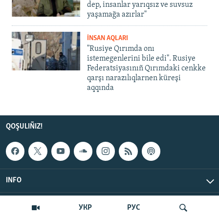
dep, insanlar yarıqsız ve suvsuz
yaşamağa azırlar"
İNSAN AQLARI
"Rusiye Qırımda onı
istemegenlerini bile edi". Rusiye
Federatsiyasınıñ Qırımdaki cenkke
qarşı narazılıqlarnen küreşi
aqqında
QOŞULIÑIZ!
INFO
© Qırım.Aqiqat, 2026 | All Rights Reserved.
УКР
РУС