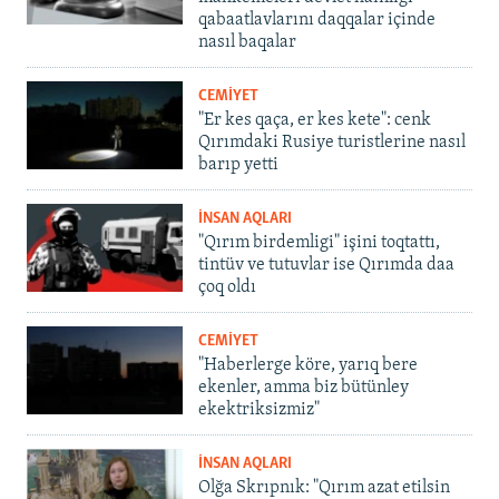
qabaatlavlarını daqqalar içinde
nasıl baqalar
CEMİYET
"Er kes qaça, er kes kete": cenk
Qırımdaki Rusiye turistlerine nasıl
barıp yetti
İNSAN AQLARI
"Qırım birdemligi" işini toqtattı,
tintüv ve tutuvlar ise Qırımda daa
çoq oldı
CEMİYET
"Haberlerge köre, yarıq bere
ekenler, amma biz bütünley
ekektriksizmiz"
İNSAN AQLARI
Olğa Skrıpnık: "Qırım azat etilsin