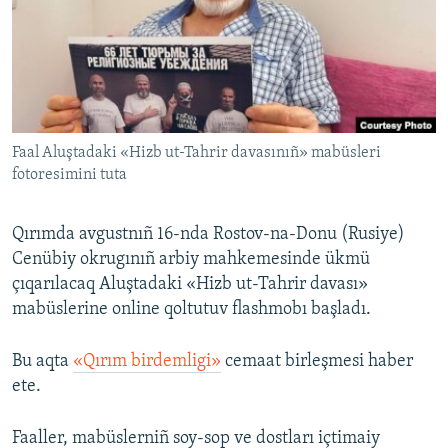
Русский
Українською
QOŞULIÑIZ!
Faal Aluştadaki «Hizb ut-Tahrir davasınıñ» mabüsleri
fotoresimini tuta
RFE/RS bütün saytları
Qırımda avgustnıñ 16-nda Rostov-na-Donu (Rusiye)
Cenübiy okrugınıñ arbiy mahkemesinde ükmü
çıqarılacaq Aluştadaki «Hizb ut-Tahrir davası»
mabüslerine online qoltutuv flashmobı başladı.
Bu aqta
«Qırım birdemligi»
cemaat birleşmesi haber
ete.
Faaller, mabüslerniñ soy-sop ve dostları içtimaiy