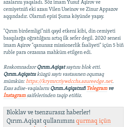
azalarını yaqaladı. Söz imam Yusuf Aşirov ve
cemiyetniñ eki azası Vilen Useinov ve Zinur Appazov
aqqındadır. Olarnıñ episi Şuma köyünde yaşay.
"Qırım birdemligi"niñ qayd etkeni kibi, din cemiyeti
basqılarğa oğratılğanı artıq ilk sefer degil. 2020 senesi
imam Aşirov "qanunsız missionerlik faaliyeti" içün 5 biñ
ruble para cezasına mahküm etilgen edi.
Roskomnadzor
Qırım.Aqiqat
saytını blok etti.
Qırım.Aqiqatnı
küzgü saytı vastasınen oqumaq
mümkün:
https://krymrcriywdcchs.azureedge.net
.
Esas adise-vaqialarnı
Qırım.Aqiqatnıñ
Telegram
ve
İnstagram
saifelerinden taqip etiñiz.
Bloklav ve tsenzurasız haberler!
Qırım.Aqiqat qullanımını
qurmaq içün