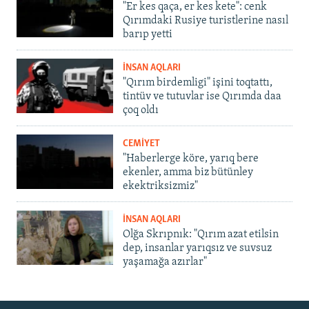
"Er kes qaça, er kes kete": cenk
Qırımdaki Rusiye turistlerine nasıl
barıp yetti
İNSAN AQLARI
"Qırım birdemligi" işini toqtattı,
tintüv ve tutuvlar ise Qırımda daa
çoq oldı
CEMİYET
"Haberlerge köre, yarıq bere
ekenler, amma biz bütünley
ekektriksizmiz"
İNSAN AQLARI
Olğa Skrıpnık: "Qırım azat etilsin
dep, insanlar yarıqsız ve suvsuz
yaşamağa azırlar"