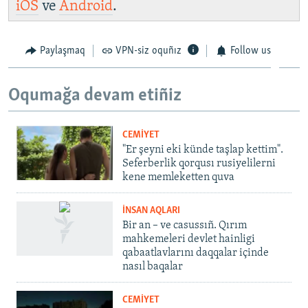
iOS
ve
Android
.
Paylaşmaq
VPN-siz oquñız
Follow us
Oqumağa devam etiñiz
CEMİYET
"Er şeyni eki künde taşlap kettim".
Seferberlik qorqusı rusiyelilerni
kene memleketten quva
İNSAN AQLARI
Bir an – ve casussıñ. Qırım
mahkemeleri devlet hainligi
qabaatlavlarını daqqalar içinde
nasıl baqalar
CEMİYET