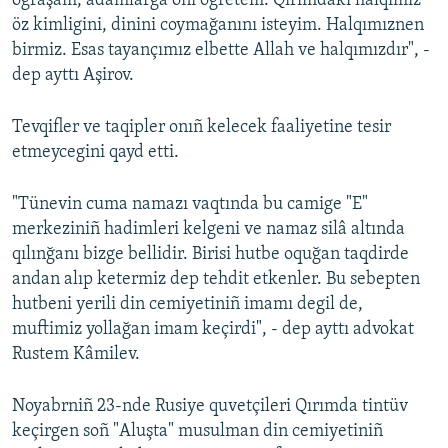
oğraşam, adamlarğa onı ögretem. Qırımdaki halqımız
öz kimligini, dinini coymağanını isteyim. Halqımıznen
Русский
birmiz. Esas tayançımız elbette Allah ve halqımızdır", -
Українською
dep ayttı Aşirov.
QOŞULIÑIZ!
Tevqifler ve taqipler onıñ kelecek faaliyetine tesir
etmeycegini qayd etti.
"Tünevin cuma namazı vaqtında bu camige "E"
RFE/RS bütün saytları
merkeziniñ hadimleri kelgeni ve namaz silâ altında
qılınğanı bizge bellidir. Birisi hutbe oquğan taqdirde
andan alıp ketermiz dep tehdit etkenler. Bu sebepten
hutbeni yerili din cemiyetiniñ imamı degil de,
muftimiz yollağan imam keçirdi", - dep ayttı advokat
Rustem Kâmilev.
Noyabrniñ 23-nde Rusiye quvetçileri Qırımda tintüv
keçirgen soñ "Aluşta" musulman din cemiyetiniñ