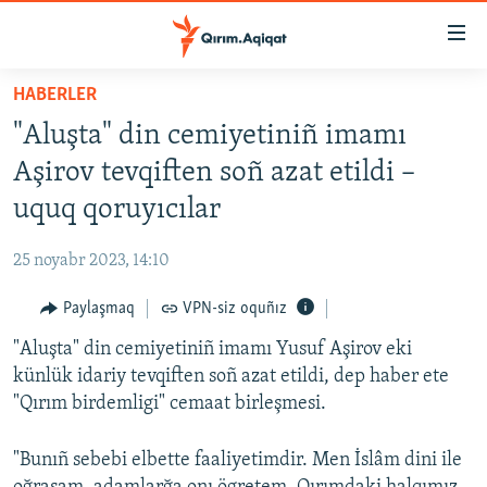
Link
açıqlığı
Esas
HABERLER
mündericege
HABERLER
"Aluşta" din cemiyetiniñ imamı
qaytmaq
SİYASET
Baş
Aşirov tevqiften soñ azat etildi –
İQTİSADİYAT
navigatsiyağa
uquq qoruyıcılar
qaytmaq
CEMİYET
Qıdıruvğa
25 noyabr 2023, 14:10
MEDENİYET
qaytmaq
Paylaşmaq
VPN-siz oquñız
İNSAN AQLARI
"Aluşta" din cemiyetiniñ imamı Yusuf Aşirov eki
VİDEO
künlük idariy tevqiften soñ azat etildi, dep haber ete
SÜRET
"Qırım birdemligi" cemaat birleşmesi.
BLOGLAR
"Bunıñ sebebi elbette faaliyetimdir. Men İslâm dini ile
FİKİR