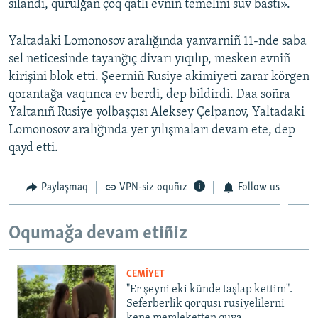
sılandı, qurulğan çoq qatlı evniñ temelini suv bastı».
Yaltadaki Lomonosov aralığında yanvarniñ 11-nde saba
sel neticesinde tayanğıç divarı yıqılıp, mesken evniñ
kirişini blok etti. Şeerniñ Rusiye akimiyeti zarar körgen
qorantağa vaqtınca ev berdi, dep bildirdi. Daa soñra
Yaltanıñ Rusiye yolbaşçısı Aleksey Çelpanov, Yaltadaki
Lomonosov aralığında yer yılışmaları devam ete, dep
qayd etti.
Paylaşmaq
VPN-siz oquñız
Follow us
Oqumağa devam etiñiz
CEMİYET
"Er şeyni eki künde taşlap kettim".
Seferberlik qorqusı rusiyelilerni
kene memleketten quva