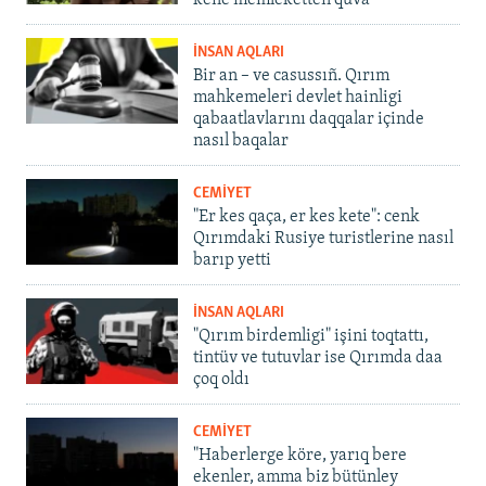
İNSAN AQLARI
Bir an – ve casussıñ. Qırım
mahkemeleri devlet hainligi
qabaatlavlarını daqqalar içinde
nasıl baqalar
CEMİYET
"Er kes qaça, er kes kete": cenk
Qırımdaki Rusiye turistlerine nasıl
barıp yetti
İNSAN AQLARI
"Qırım birdemligi" işini toqtattı,
tintüv ve tutuvlar ise Qırımda daa
çoq oldı
CEMİYET
"Haberlerge köre, yarıq bere
ekenler, amma biz bütünley