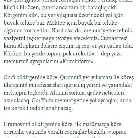
«Ev qurulğanda yeraltı çoqraqlar açıldı…, irmaq, belki,
küçük bir özen, çünki anda tam bir bataqlıq oldı.
Русский
Körgenim kibi, bu yer yılışması üzerindeki yol içün
Українською
büyük telüke bar. Mektep içün büyük bir telüke
olğanını körmedim. Nasıl olsa da, memuriyetke tehnik
vaziyetni teşkermege tevsiye etecekmiz. Cumaertesi
QOŞULIÑIZ!
künü Alupkanı dolaşıp çıqtım. İş çoq, er yer çatlaq tolu.
Körüne, bu yerde topraq pek areketli», – dep yaza
memurnıñ aytqanlarını «Krıminform».
RFE/RS bütün saytları
Onıñ bildirgenine köre, Qırımnıñ yer yılışması ile küreş
idaresiniñ mütehassısları qurucılıq yerini ve yanındaki
mektepni teşkerdi. Aftanıñ soñuna qadar neticeleri
azır olacaq. Onı Yalta memuriyetine yollaycaqlar, anda
ise kerekli tedbirler alınacaq.
Hramovnıñ bildirgenine köre, ilk malümatqa köre,
qurucılıq vaqtında yeraltı çoqraqlar bozuldı, «topraq