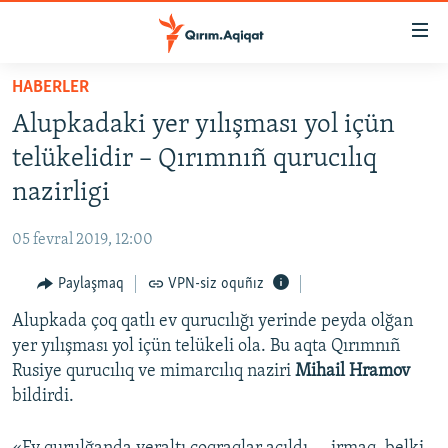
Link
açıqlığı
Esas
HABERLER
mündericege
HABERLER
Alupkadaki yer yılışması yol içün
qaytmaq
SİYASET
Baş
telükelidir – Qırımnıñ qurucılıq
İQTİSADİYAT
navigatsiyağa
nazirligi
qaytmaq
CEMİYET
Qıdıruvğa
05 fevral 2019, 12:00
MEDENİYET
qaytmaq
Paylaşmaq
VPN-siz oquñız
İNSAN AQLARI
Alupkada çoq qatlı ev qurucılığı yerinde peyda olğan
VİDEO
yer yılışması yol içün telükeli ola. Bu aqta Qırımnıñ
SÜRET
Rusiye qurucılıq ve mimarcılıq naziri
Mihail Hramov
BLOGLAR
bildirdi.
FİKİR