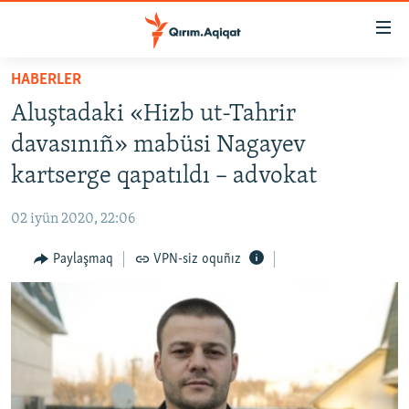
Link
açıqlığı
Esas
HABERLER
mündericege
HABERLER
Aluştadaki «Hizb ut-Tahrir
qaytmaq
SİYASET
Baş
davasınıñ» mabüsi Nagayev
İQTİSADİYAT
navigatsiyağa
kartserge qapatıldı – advokat
qaytmaq
CEMİYET
Qıdıruvğa
02 iyün 2020, 22:06
MEDENİYET
qaytmaq
Paylaşmaq
VPN-siz oquñız
İNSAN AQLARI
VİDEO
SÜRET
BLOGLAR
FİKİR