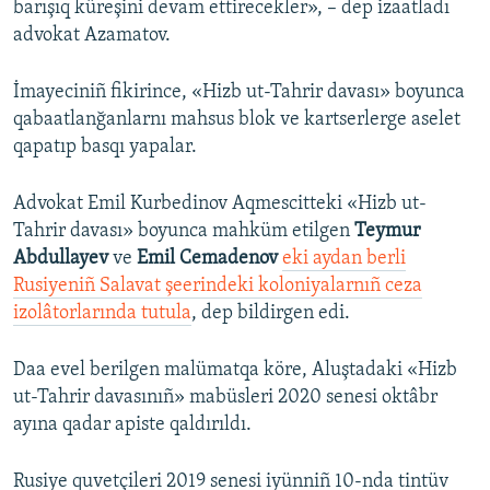
barışıq küreşini devam ettirecekler», – dep izaatladı
advokat Azamatov.
İmayeciniñ fikirince, «Hizb ut-Tahrir davası» boyunca
qabaatlanğanlarnı mahsus blok ve kartserlerge aselet
qapatıp basqı yapalar.
Advokat Emil Kurbedinov Aqmescitteki «Hizb ut-
Tahrir davası» boyunca mahküm etilgen
Teymur
Abdullayev
ve
Emil Cemadenov
eki aydan berli
Rusiyeniñ Salavat şeerindeki koloniyalarnıñ ceza
izolâtorlarında tutula
, dep bildirgen edi.
Daa evel berilgen malümatqa köre, Aluştadaki «Hizb
ut-Tahrir davasınıñ» mabüsleri 2020 senesi oktâbr
ayına qadar apiste qaldırıldı.
Rusiye quvetçileri 2019 senesi iyünniñ 10-nda tintüv