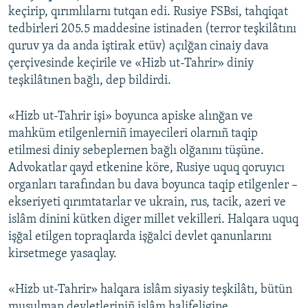
keçirip, qırımlılarnı tutqan edi. Rusiye FSBsi, tahqiqat
tedbirleri 205.5 maddesine istinaden (terror teşkilâtını
quruv ya da anda iştirak etüv) açılğan cinaiy dava
çerçivesinde keçirile ve «Hizb ut-Tahrir» diniy
teşkilâtınen bağlı, dep bildirdi.
«Hizb ut-Tahrir işi» boyunca apiske alınğan ve
mahküm etilgenlerniñ imayecileri olarnıñ taqip
etilmesi diniy sebeplernen bağlı olğanını tüşüne.
Advokatlar qayd etkenine köre, Rusiye uquq qoruyıcı
organları tarafından bu dava boyunca taqip etilgenler –
ekseriyeti qırımtatarlar ve ukrain, rus, tacik, azeri ve
islâm dinini kütken diger millet vekilleri. Halqara uquq
işğal etilgen topraqlarda işğalci devlet qanunlarını
kirsetmege yasaqlay.
«Hizb ut-Tahrir» halqara islâm siyasiy teşkilâtı, bütün
musulman devletleriniñ islâm halifeligine