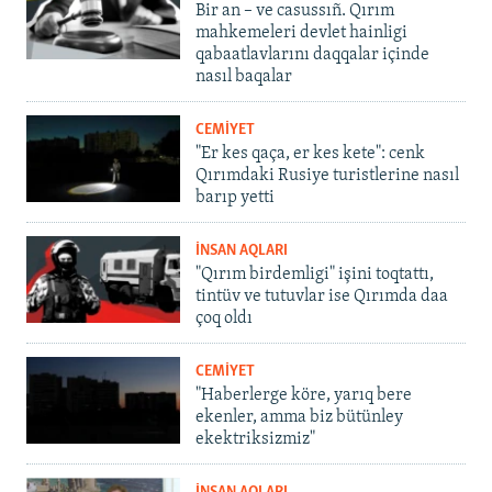
Bir an – ve casussıñ. Qırım
mahkemeleri devlet hainligi
qabaatlavlarını daqqalar içinde
nasıl baqalar
CEMİYET
"Er kes qaça, er kes kete": cenk
Qırımdaki Rusiye turistlerine nasıl
barıp yetti
İNSAN AQLARI
"Qırım birdemligi" işini toqtattı,
tintüv ve tutuvlar ise Qırımda daa
çoq oldı
CEMİYET
"Haberlerge köre, yarıq bere
ekenler, amma biz bütünley
ekektriksizmiz"