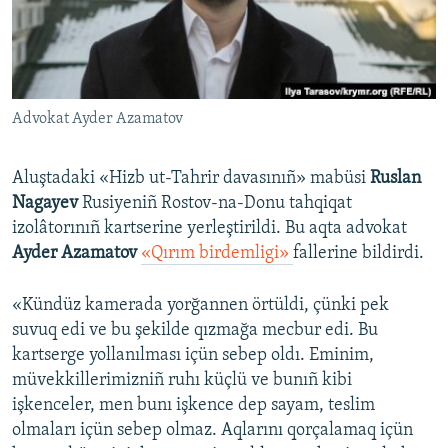
Русский
Українською
Advokat Ayder Azamatov
QOŞULIÑIZ!
Aluştadaki «Hizb ut-Tahrir davasınıñ» mabüsi
Ruslan
Nagayev
Rusiyeniñ Rostov-na-Donu tahqiqat
RFE/RS bütün saytları
izolâtorınıñ kartserine yerleştirildi. Bu aqta advokat
Ayder Azamatov
«Qırım birdemligi»
fallerine bildirdi.
«Kündüz kamerada yorğannen örtüldi, çünki pek
suvuq edi ve bu şekilde qızmağa mecbur edi. Bu
kartserge yollanılması içün sebep oldı. Eminim,
müvekkillerimizniñ ruhı küçlü ve bunıñ kibi
işkenceler, men bunı işkence dep sayam, teslim
olmaları içün sebep olmaz. Aqlarını qorçalamaq içün