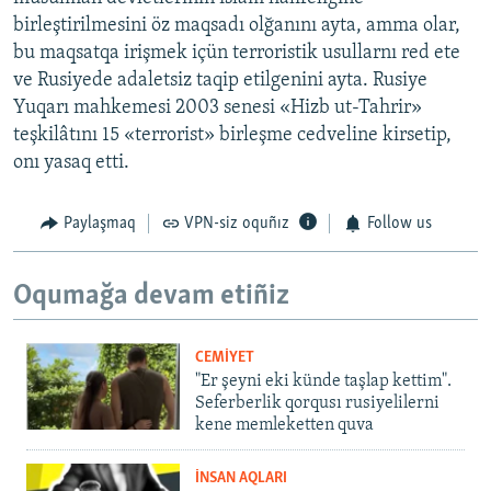
birleştirilmesini öz maqsadı olğanını ayta, amma olar,
bu maqsatqa irişmek içün terroristik usullarnı red ete
ve Rusiyede adaletsiz taqip etilgenini ayta. Rusiye
Yuqarı mahkemesi 2003 senesi «Hizb ut-Tahrir»
teşkilâtını 15 «terrorist» birleşme cedveline kirsetip,
onı yasaq etti.
Paylaşmaq
VPN-siz oquñız
Follow us
Oqumağa devam etiñiz
CEMİYET
"Er şeyni eki künde taşlap kettim".
Seferberlik qorqusı rusiyelilerni
kene memleketten quva
İNSAN AQLARI