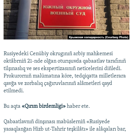
Русский
Українською
QOŞULIÑIZ!
Rusiyedeki Cenübiy okrugınıñ arbiy mahkemesi
oktâbrniñ 21-nde olğan oturışuvda qabaatlav tarafınıñ
RFE/RS bütün saytları
tilşınaslıq ve ses ekspertizasınıñ neticelerini diñledi.
Prokurornıñ malümatına köre, tedqiqatta milletlerara
qavğa ve zorbalıq çağıruvlarınıñ alâmetleri qayd
etilmedi.
Bu aqta
«Qırım birdemligi»
haber ete.
Qabaatlavnıñ dinşınası mabüslerniñ «Rusiyede
yasaqlanğan Hizb ut-Tahrir teşkilâtı» ile alâqaları bar,