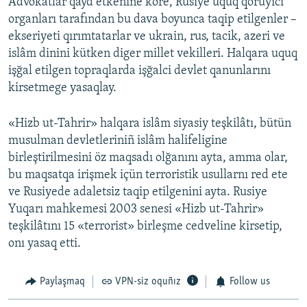
Advokatlar qayd etkenine köre, Rusiye uquq qoruyıcı
organları tarafından bu dava boyunca taqip etilgenler –
ekseriyeti qırımtatarlar ve ukrain, rus, tacik, azeri ve
islâm dinini kütken diger millet vekilleri. Halqara uquq
işğal etilgen topraqlarda işğalci devlet qanunlarını
kirsetmege yasaqlay.
«Hizb ut-Tahrir» halqara islâm siyasiy teşkilâtı, bütün
musulman devletleriniñ islâm halifeligine
birleştirilmesini öz maqsadı olğanını ayta, amma olar,
bu maqsatqa irişmek içün terroristik usullarnı red ete
ve Rusiyede adaletsiz taqip etilgenini ayta. Rusiye
Yuqarı mahkemesi 2003 senesi «Hizb ut-Tahrir»
teşkilâtını 15 «terrorist» birleşme cedveline kirsetip,
onı yasaq etti.
Paylaşmaq
VPN-siz oquñız
Follow us