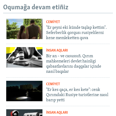
Oqumağa devam etiñiz
CEMİYET
"Er şeyni eki künde taşlap kettim".
Seferberlik qorqusı rusiyelilerni
kene memleketten quva
İNSAN AQLARI
Bir an – ve casussıñ. Qırım
mahkemeleri devlet hainligi
qabaatlavlarını daqqalar içinde
nasıl baqalar
CEMİYET
"Er kes qaça, er kes kete": cenk
Qırımdaki Rusiye turistlerine nasıl
barıp yetti
İNSAN AQLARI