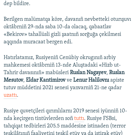
dep bildire.
Berilgen malümatqa köre, davanıñ nevbetteki oturışuvı
oktâbrniñ 29-nda saba 10-da olacaq, qabaatlav
«Bekirov» tahallüsli gizli şaatnıñ sorğuğa çekilmesi
aqqında muracaat bergen edi.
Hatırlatamız, Rusiyeniñ Cenübiy okrugınıñ arbiy
mahkemesi oktâbrniñ 13-nde Aluştadaki «Hizb ut-
Tahrir davasınıñ» mabüsleri
Ruslan Nagayev
,
Ruslan
Mesutov
,
Eldar Kantimirov
ve
Lenur Halilovnı
apiste
tutuv müddetini 2021 senesi yanvarniñ 21-ne qadar
uzattı
.
Rusiye quvetçileri qırımlılarnı 2019 senesi iyünniñ 10-
nda keçirgen tintüvlerden soñ
tuttı
. Rusiye FSBsi,
tahqiqat tedbirleri 205.5 maddesine istinaden (terror
teşkilâtınıñ faaliyetini teşkil etüv ya da iştirak etüv)