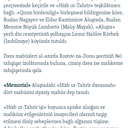
çerçivesinde keçirile ve «Hizb ut-Tahrir» teşkilâtınen
bağlı. «Qırım birdemligi» birleşmesi bildirgenine köre,
Ruslan Nagayev ve Eldar Kantimirov Aluştada, Ruslan
Mesutov Büyük Lambatta (Malıy Mayak), «Aluşta»
yerli din cemiyetiniñ yolbaşçısı Lenur Halilov Körbek
(İzobilnoye) köyünde tutuldı.
Dava mabüsleri al-azırda Rostov-na-Donu şeeriniñ №1
tahqiqat izolâtorında buluna, cinaiy dava ise mahkeme
tahqiqatında qala.
«Memorial»
Aluştadaki «Hizb ut-Tahrir davasınıñ»
dört mabüsini siyasiy mabüs dep tanıdı.
«Hizb ut-Tahrir işi» boyunca apiske alınğan ve
mahküm etilgenlerniñ imayecileri olarnıñ taqip
etilmesi diniy sebeplernen bağlı olğanını tüşüne.