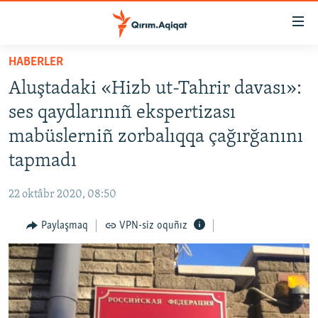
Link
açıqlığı
Esas
HABERLER
mündericege
HABERLER
Aluştadaki «Hizb ut-Tahrir davası»:
qaytmaq
SİYASET
Baş
ses qaydlarınıñ ekspertizası
İQTİSADİYAT
navigatsiyağa
mabüslerniñ zorbalıqqa çağırğanını
qaytmaq
CEMİYET
tapmadı
Qıdıruvğa
MEDENİYET
qaytmaq
22 oktâbr 2020, 08:50
İNSAN AQLARI
Paylaşmaq
VPN-siz oquñız
VİDEO
SÜRET
BLOGLAR
FİKİR