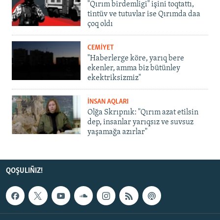
"Qırım birdemligi" işini toqtattı,
tintüv ve tutuvlar ise Qırımda daa
çoq oldı
CEMİYET
"Haberlerge köre, yarıq bere
ekenler, amma biz bütünley
ekektriksizmiz"
İNSAN AQLARI
Olğa Skrıpnık: "Qırım azat etilsin
dep, insanlar yarıqsız ve suvsuz
yaşamağa azırlar"
QOŞULIÑIZ!