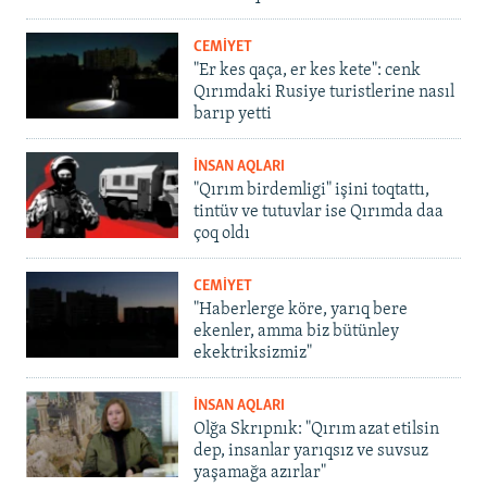
CEMİYET
"Er kes qaça, er kes kete": cenk
Qırımdaki Rusiye turistlerine nasıl
barıp yetti
İNSAN AQLARI
"Qırım birdemligi" işini toqtattı,
tintüv ve tutuvlar ise Qırımda daa
çoq oldı
CEMİYET
"Haberlerge köre, yarıq bere
ekenler, amma biz bütünley
ekektriksizmiz"
İNSAN AQLARI
Olğa Skrıpnık: "Qırım azat etilsin
dep, insanlar yarıqsız ve suvsuz
yaşamağa azırlar"