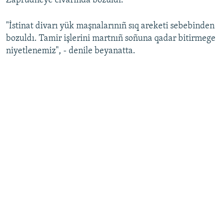
Zaprudneye civarında bozuldı.
Русский
"İstinat divarı yük maşnalarınıñ sıq areketi sebebinden
Українською
bozuldı. Tamir işlerini martnıñ soñuna qadar bitirmege
niyetlenemiz", - denile beyanatta.
QOŞULIÑIZ!
RFE/RS bütün saytları