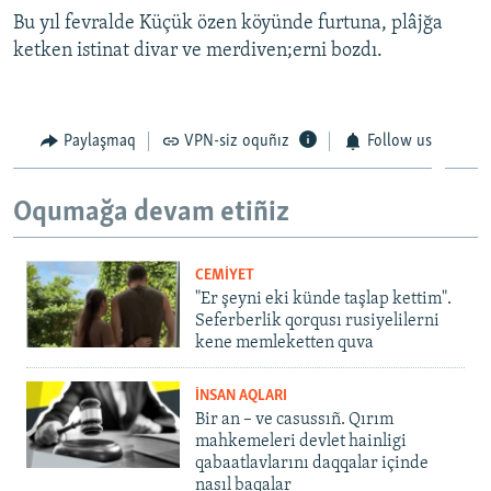
Bu yıl fevralde Küçük özen köyünde furtuna, plâjğa
ketken istinat divar ve merdiven;erni bozdı.
Paylaşmaq
VPN-siz oquñız
Follow us
Oqumağa devam etiñiz
CEMİYET
"Er şeyni eki künde taşlap kettim".
Seferberlik qorqusı rusiyelilerni
kene memleketten quva
İNSAN AQLARI
Bir an – ve casussıñ. Qırım
mahkemeleri devlet hainligi
qabaatlavlarını daqqalar içinde
nasıl baqalar