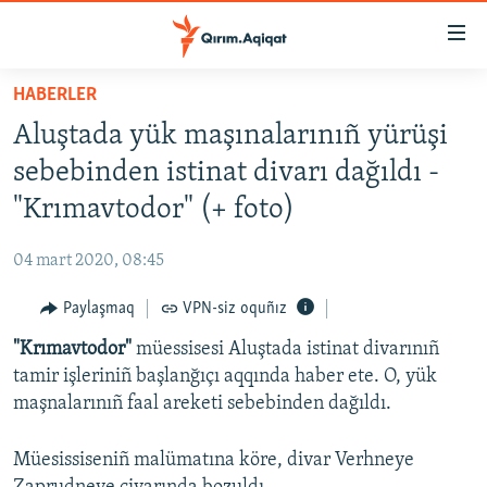
Link
açıqlığı
Esas
HABERLER
mündericege
HABERLER
Aluştada yük maşınalarınıñ yürüşi
qaytmaq
SİYASET
Baş
sebebinden istinat divarı dağıldı -
İQTİSADİYAT
navigatsiyağa
"Krımavtodor" (+ foto)
qaytmaq
CEMİYET
Qıdıruvğa
04 mart 2020, 08:45
MEDENİYET
qaytmaq
Paylaşmaq
VPN-siz oquñız
İNSAN AQLARI
"Krımavtodor"
müessisesi Aluştada istinat divarınıñ
VİDEO
tamir işleriniñ başlanğıçı aqqında haber ete. O, yük
SÜRET
maşnalarınıñ faal areketi sebebinden dağıldı.
BLOGLAR
Müesissiseniñ malümatına köre, divar Verhneye
FİKİR