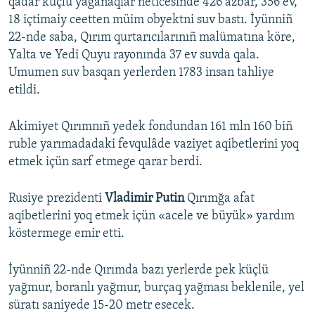
qadar küçlü yağanaqlar neticesinde 426 azbar, 356 ev,
18 içtimaiy ceetten müim obyektni suv bastı. İyünniñ
22-nde saba, Qırım qurtarıcılarınıñ malümatına köre,
Yalta ve Yedi Quyu rayonında 37 ev suvda qala.
Umumen suv basqan yerlerden 1783 insan tahliye
etildi.
Akimiyet Qırımnıñ yedek fondundan 161 mln 160 biñ
ruble yarımadadaki fevqulâde vaziyet aqibetlerini yoq
etmek içün sarf etmege qarar berdi.
Rusiye prezidenti
Vladimir Putin
Qırımğa afat
aqibetlerini yoq etmek içün «acele ve büyük» yardım
köstermege emir etti.
İyünniñ 22-nde Qırımda bazı yerlerde pek küçlü
yağmur, boranlı yağmur, burçaq yağması beklenile, yel
süratı saniyede 15-20 metr esecek.