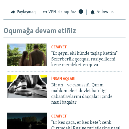
Paylaşmaq
VPN-siz oquñız
Follow us
Oqumağa devam etiñiz
CEMİYET
"Er şeyni eki künde taşlap kettim".
Seferberlik qorqusı rusiyelilerni
kene memleketten quva
İNSAN AQLARI
Bir an – ve casussıñ. Qırım
mahkemeleri devlet hainligi
qabaatlavlarını daqqalar içinde
nasıl baqalar
CEMİYET
"Er kes qaça, er kes kete": cenk
Qırımdaki Rusiye turistlerine nasıl