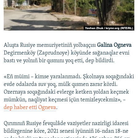
Русский
Українською
QOŞULIÑIZ!
Aluşta Rusiye memuriyetiniñ yolbaşçısı
Galina Ogneva
Degirmenköy (Zaprudnoye) köyünde sağanaqlar evni
bastı ve yolnıñ bir qısmını yoq etti, dep bildirdi.
RFE/RS bütün saytları
«Eñ müimi – kimse yaralanmadı. Şkolnaya soqağındaki
evde odalarda suv yoq, mülk qısmen zarar kördi.
Ozernaya soqağındaki evlerge ketken yoldan keçmek
mümkün, naqliyat keçmesi içün temizleycekmiz», –
dep haber etti Ogneva
.
Qırımnıñ Rusiye fevqulâde vaziyetler nazirligi idaresi
bildirgenine köre, 2021 senesi iyünniñ 16-ndan 18-ne