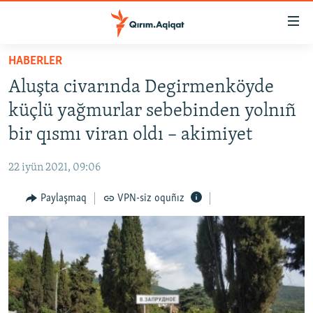
Link
açıqlığı
Esas
HABERLER
mündericege
HABERLER
Aluşta civarında Degirmenköyde
qaytmaq
SİYASET
Baş
küçlü yağmurlar sebebinden yolnıñ
İQTİSADİYAT
navigatsiyağa
bir qısmı viran oldı – akimiyet
qaytmaq
CEMİYET
Qıdıruvğa
22 iyün 2021, 09:06
MEDENİYET
qaytmaq
Paylaşmaq
VPN-siz oquñız
İNSAN AQLARI
VİDEO
SÜRET
BLOGLAR
FİKİR