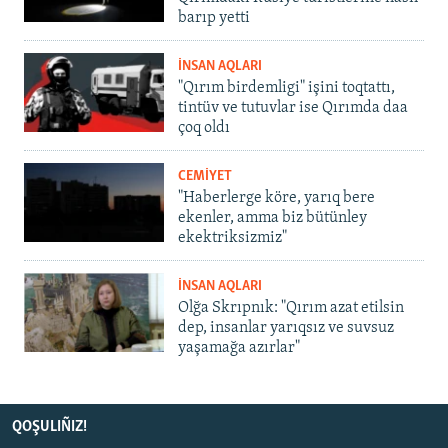
barıp yetti
İNSAN AQLARI
"Qırım birdemligi" işini toqtattı,
tintüv ve tutuvlar ise Qırımda daa
çoq oldı
CEMİYET
"Haberlerge köre, yarıq bere
ekenler, amma biz bütünley
ekektriksizmiz"
İNSAN AQLARI
Olğa Skrıpnık: "Qırım azat etilsin
dep, insanlar yarıqsız ve suvsuz
yaşamağa azırlar"
QOŞULIÑIZ!