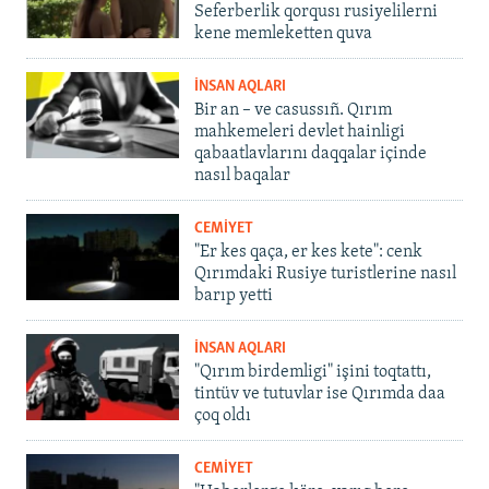
Seferberlik qorqusı rusiyelilerni
kene memleketten quva
İNSAN AQLARI
Bir an – ve casussıñ. Qırım
mahkemeleri devlet hainligi
qabaatlavlarını daqqalar içinde
nasıl baqalar
CEMİYET
"Er kes qaça, er kes kete": cenk
Qırımdaki Rusiye turistlerine nasıl
barıp yetti
İNSAN AQLARI
"Qırım birdemligi" işini toqtattı,
tintüv ve tutuvlar ise Qırımda daa
çoq oldı
CEMİYET