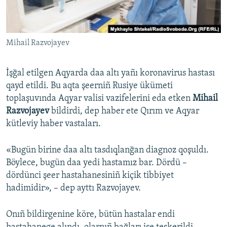
Русский
Українською
Mihail Razvojayev
QOŞULIÑIZ!
İşğal etilgen Aqyarda daa altı yañı koronavirus hastası
qayd etildi. Bu aqta şeerniñ Rusiye ükümeti
toplaşuvında Aqyar valisi vazifelerini eda etken
Mihail
RFE/RS bütün saytları
Razvojayev
bildirdi, dep haber ete Qırım ve Aqyar
kütleviy haber vastaları.
«Bugün birine daa altı tasdıqlanğan diagnoz qoşuldı.
Böylece, bugün daa yedi hastamız bar. Dördü –
dördünci şeer hastahanesiniñ kiçik tibbiyet
hadimidir», – dep ayttı Razvojayev.
Onıñ bildirgenine köre, bütün hastalar endi