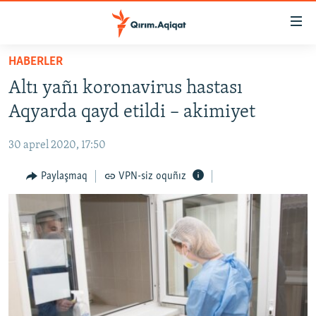
Link
açıqlığı
Esas
HABERLER
mündericege
HABERLER
Altı yañı koronavirus hastası
qaytmaq
SİYASET
Baş
Aqyarda qayd etildi – akimiyet
İQTİSADİYAT
navigatsiyağa
qaytmaq
30 aprel 2020, 17:50
CEMİYET
Qıdıruvğa
MEDENİYET
Paylaşmaq
VPN-siz oquñız
qaytmaq
İNSAN AQLARI
VİDEO
SÜRET
BLOGLAR
FİKİR