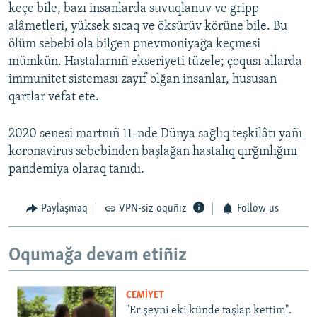
keçe bile, bazı insanlarda suvuqlanuv ve gripp
alâmetleri, yüksek sıcaq ve öksürüv körüne bile. Bu
ölüm sebebi ola bilgen pnevmoniyağa keçmesi
mümkün. Hastalarnıñ ekseriyeti tüzele; çoqusı allarda
immunitet sisteması zayıf olğan insanlar, hususan
qartlar vefat ete.
2020 senesi martnıñ 11-nde Dünya sağlıq teşkilâtı yañı
koronavirus sebebinden başlağan hastalıq qırğınlığını
pandemiya olaraq tanıdı.
Paylaşmaq
VPN-siz oquñız
Follow us
Oqumağa devam etiñiz
CEMİYET
"Er şeyni eki künde taşlap kettim".