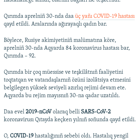
hastahanege alındı, olarnıñ bağları ise teşkerildi.
Qırımda aprelniñ 30-nda daa
üç yañı COVID-19 hastası
qayd etildi. Aralarında ağırayaqlı qadın bar.
Böylece, Rusiye akimiyetiniñ malümatına köre,
aprelniñ 30-nda Aqyarda 84 koronavirus hastası bar,
Qırımda – 92.
Qırımda bir çoq müessise ve teşkilâtnıñ faaliyetini
toqtatqan ve vatandaşlarnıñ özüni izolâtsiya etmesini
belgilegen yüksek seviyeli azırlıq rejimi devam ete.
Aqyarda bu rejim mayısnıñ 30-na qadar uzatıldı.
Daa evel
2019-nCoV
olaraq belli
SARS-CoV-2
koronavirusı Qıtayda keçken yılnıñ soñunda qayd etildi.
O,
COVID-19
hastalığınıñ sebebi oldı. Hastalıq yengil