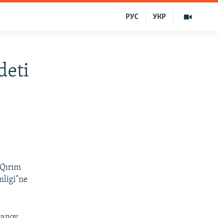
РУС
УКР
deti
"Qırım
mligi"ne
anov,