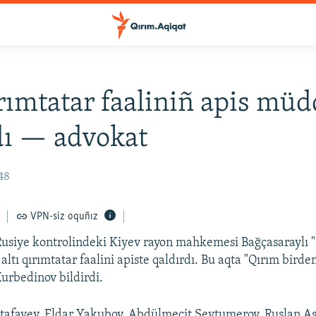
ırımtatar faaliniñ apis müd
dı — advokat
:48
VPN-siz oquñız
usiye kontrolindeki Kiyev rayon mahkemesi Bağçasaraylı 
altı qırımtatar faalini apiste qaldırdı. Bu aqta "Qırım birde
urbedinov bildirdi.
afayev, Eldar Yakubov, Abdülmecit Seytumerov, Ruslan As