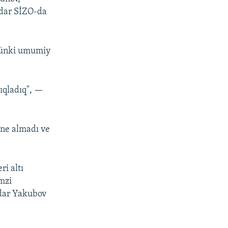
dar SİZO-da
 çünki umumiy
dıqladıq", —
üne almadı ve
ri altı
mzi
dar Yakubov