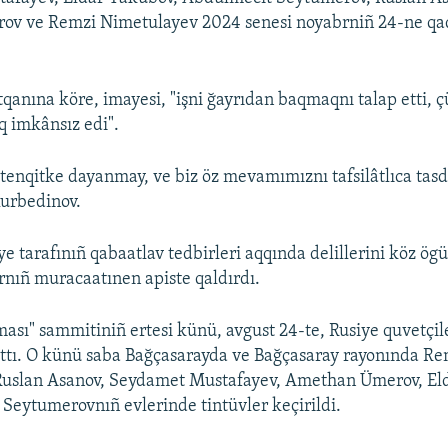
v ve Remzi Nimetulayev 2024 senesi noyabrniñ 24-ne qa
qanına köre, imayesi, "işni ğayrıdan baqmaqnı talap etti,
 imkânsız edi".
r tenqitke dayanmay, ve biz öz mevamımıznı tafsilâtlıca tas
Kurbedinov.
tarafınıñ qabaatlav tedbirleri aqqında delillerini köz ög
rnıñ muracaatınen apiste qaldırdı.
ası" sammitiniñ ertesi künü, avgust 24-te, Rusiye quvetçile
uttı. O künü saba Bağçasarayda ve Bağçasaray rayonında Re
Ruslan Asanov, Seydamet Mustafayev, Amethan Ümerov, El
Seytumerovnıñ evlerinde tintüvler keçirildi.