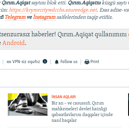
r
Qırım.Aqiqat
saytını blok etti.
Qırım.Aqiqatnı
küzgü saytı 
kün:
https://krymrcriywdcchs.azureedge.net
. Esas adise-va
ıñ
Telegram
ve
İnstagram
saifelerinden taqip etiñiz.
 tsenzurasız haberler! Qırım.Aqiqat qullanımını
e
Android
.
VPN-siz oquñız
Follow us
Print
İNSAN AQLARI
Bir an – ve casussıñ. Qırım
mahkemeleri devlet hainligi
qabaatlavlarını daqqalar içinde
nasıl baqalar