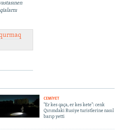
vastasınen
qialarnı
qurmaq
CEMİYET
"Er kes qaça, er kes kete": cenk
Qırımdaki Rusiye turistlerine nasıl
barıp yetti