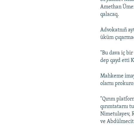
Amethan Ümero
qalacaq.
Advokatnıñ ayt
üküm çıqarmaq
"Bu dava iç bi
dep qayd etti 
Mahkeme imaye 
olarnı prokuro
"Qırım platform
qırımtatarnı t
Nimetulayev, 
ve Abdülmecit 