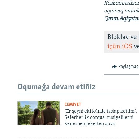
Roskomnadzo
oqumaq müm
Qırım.Aqiqatn
Bloklav ve
içün
iOS
v
Paylaşmaq
Oqumağa devam etiñiz
CEMİYET
"Er şeyni eki künde taşlap kettim".
Seferberlik qorqusı rusiyelilerni
kene memleketten quva