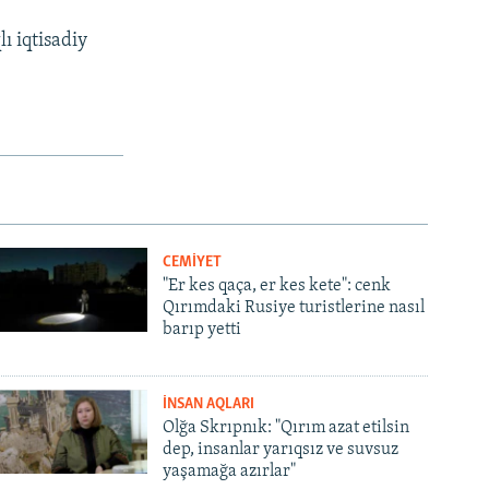
ı iqtisadiy
CEMİYET
"Er kes qaça, er kes kete": cenk
Qırımdaki Rusiye turistlerine nasıl
barıp yetti
İNSAN AQLARI
Olğa Skrıpnık: "Qırım azat etilsin
dep, insanlar yarıqsız ve suvsuz
yaşamağa azırlar"