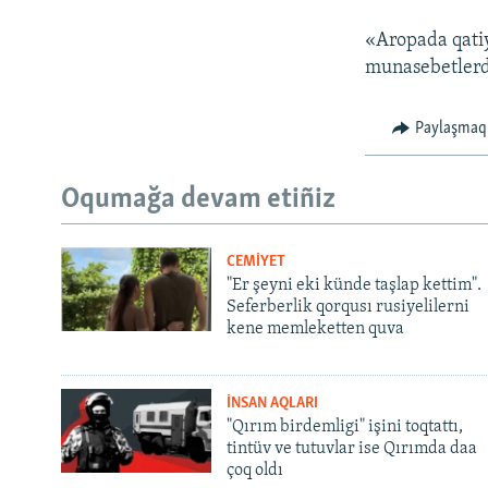
«Aropada qatiye
munasebetlerdi
Paylaşmaq
Oqumağa devam etiñiz
CEMİYET
"Er şeyni eki künde taşlap kettim".
Seferberlik qorqusı rusiyelilerni
kene memleketten quva
İNSAN AQLARI
"Qırım birdemligi" işini toqtattı,
tintüv ve tutuvlar ise Qırımda daa
çoq oldı