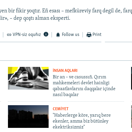
n bir fikir yoqtır. Eñ esası – mefküreviy farq degil de, farql
r», – dep qoştı alman eksperti.
VPN-siz oquñız
Follow us
Print
İNSAN AQLARI
Bir an – ve casussıñ. Qırım
mahkemeleri devlet hainligi
qabaatlavlarını daqqalar içinde
nasıl baqalar
CEMİYET
"Haberlerge köre, yarıq bere
ekenler, amma biz bütünley
ekektriksizmiz"