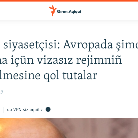
siyasetçisi: Avropada şim
a içün vizasız rejimniñ
ilmesine qol tutalar
47
VPN-siz oquñız