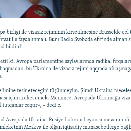
 birligi ile vizasız rejiminiñ kirsetilmesine Brüsselde qol 
ırsat ile faydalınmalı. Bunı Radіo Svoboda efirinde alman s
d bildirdi.
 etti ki, Avropa parlamentine saylavlarında radikal firqalar
 baqmadan, bu Ukraina ile vizasız rejimi aqqında añlaşmağa
.
rejimine tesir etecegini tüşünmeyim. Şimdi Ukraina meselesi
ması içün areket emek. Menimce, Avropada Ukrainağa vizas
 tutqanlar çoqtır», – dedi o.
d Avropada Ukraina-Rusiye buhranı boyunca mevamınıñ fa
emleketniñ Moskva ile olğan iqtisadiy munasebetlerge bağlı