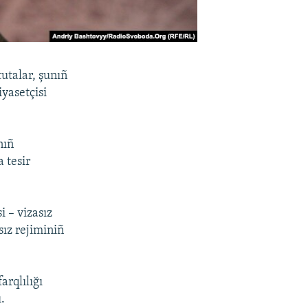
tutalar, şunıñ
iyasetçisi
nıñ
 tesir
 – vizasız
ız rejiminiñ
rqlılığı
.