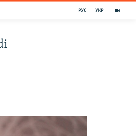
РУС
УКР
di