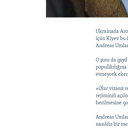
Ukrainada Aropa
içün Kiyev bu f
Andreas Umlan
O şunı da qayd
popullârlığına
etmeycek eken
«Olar vizasız 
rejiminiñ açıl
berilmesine qol
Andreas Umlan
nasıldır bir m