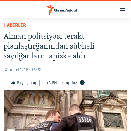
Link
açıqlığı
Esas
HABERLER
mündericege
HABERLER
Alman politsiyası terakt
qaytmaq
SİYASET
Baş
planlaştırğanından şübheli
İQTİSADİYAT
navigatsiyağa
sayılğanlarnı apiske aldı
qaytmaq
CEMİYET
Qıdıruvğa
30 mart 2019, 16:33
MEDENİYET
qaytmaq
Paylaşmaq
VPN-siz oquñız
İNSAN AQLARI
VİDEO
SÜRET
BLOGLAR
FİKİR