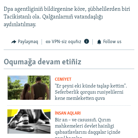
Dpa agentliginiñ bildirgenine köre, şübhelilerden biri
Tacikistanlı ola. Qalğanlarnıñ vatandaşlığı
aydınlatılmay.
Paylaşmaq
VPN-siz oquñız
Follow us
Oqumağa devam etiñiz
CEMİYET
"Er şeyni eki künde taşlap kettim".
Seferberlik qorqusı rusiyelilerni
kene memleketten quva
İNSAN AQLARI
Bir an – ve casussıñ. Qırım
mahkemeleri devlet hainligi
qabaatlavlarını daqqalar içinde