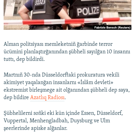
Русский
Українською
QOŞULIÑIZ!
Alman politsiyası memleketniñ ğarbinde terror
ücümini planlaştırğanından şübheli sayılğan 10 insannı
tuttı, dep bildirdi.
RFE/RS bütün saytları
Martnıñ 30-nda Düsseldorftaki prokuratura vekili
akimiyet yaqalanğan insanlarnı «İslâm devleti»
ekstremist birleşmege ait olğanından şübheli dep saya,
dep bildire
Azatlıq Radiosı
.
Şübhelilerni soñki eki kün içinde Essen, Düsseldorf,
Vuppertal, Menhengladbah, Duysburg ve Ulm
şeerlerinde apiske alğanlar.