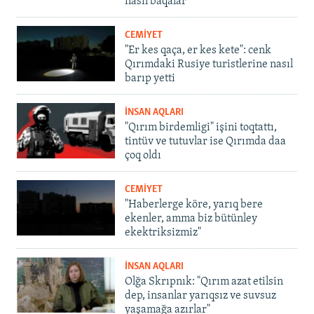
nasıl baqalar
CEMİYET
"Er kes qaça, er kes kete": cenk
Qırımdaki Rusiye turistlerine nasıl
barıp yetti
İNSAN AQLARI
"Qırım birdemligi" işini toqtattı,
tintüv ve tutuvlar ise Qırımda daa
çoq oldı
CEMİYET
"Haberlerge köre, yarıq bere
ekenler, amma biz bütünley
ekektriksizmiz"
İNSAN AQLARI
Olğa Skrıpnık: "Qırım azat etilsin
dep, insanlar yarıqsız ve suvsuz
yaşamağa azırlar"