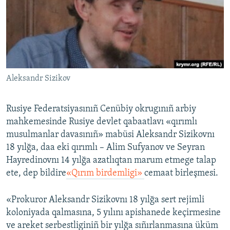
Русский
Українською
QOŞULIÑIZ!
Aleksandr Sizikov
Rusiye Federatsiyasınıñ Cenübiy okrugınıñ arbiy
RFE/RS bütün saytları
mahkemesinde Rusiye devlet qabaatlavı «qırımlı
musulmanlar davasınıñ» mabüsi Aleksandr Sizikovnı
18 yılğa, daa eki qırımlı – Alim Sufyanov ve Seyran
Hayredinovnı 14 yılğa azatlıqtan marum etmege talap
ete, dep bildire
«Qırım birdemligi»
cemaat birleşmesi.
«Prokuror Aleksandr Sizikovnı 18 yılğa sert rejimli
koloniyada qalmasına, 5 yılını apishanede keçirmesine
ve areket serbestliginiñ bir yılğa sıñırlanmasına üküm