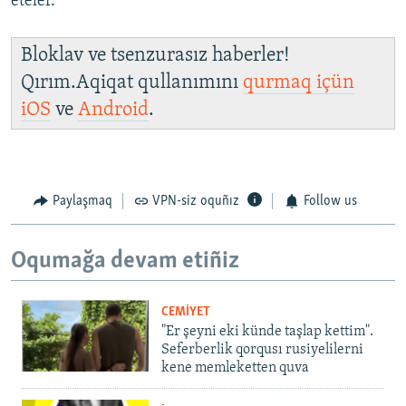
eteler.
Bloklav ve tsenzurasız haberler!
Qırım.Aqiqat qullanımını
qurmaq içün
iOS
ve
Android
.
Paylaşmaq
VPN-siz oquñız
Follow us
Oqumağa devam etiñiz
CEMİYET
"Er şeyni eki künde taşlap kettim".
Seferberlik qorqusı rusiyelilerni
kene memleketten quva