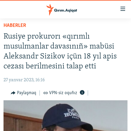
Link
açıqlığı
Esas
HABERLER
mündericege
HABERLER
Rusiye prokurorı «qırımlı
qaytmaq
SİYASET
Baş
musulmanlar davasınıñ» mabüsi
İQTİSADİYAT
navigatsiyağa
Aleksandr Sizikov içün 18 yıl apis
qaytmaq
CEMİYET
cezası berilmesini talap etti
Qıdıruvğa
MEDENİYET
qaytmaq
27 yanvar 2023, 16:16
İNSAN AQLARI
Paylaşmaq
VPN-siz oquñız
VİDEO
SÜRET
BLOGLAR
FİKİR