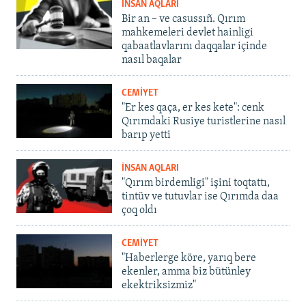
İNSAN AQLARI
Bir an – ve casussıñ. Qırım
mahkemeleri devlet hainligi
qabaatlavlarını daqqalar içinde
nasıl baqalar
CEMİYET
"Er kes qaça, er kes kete": cenk
Qırımdaki Rusiye turistlerine nasıl
barıp yetti
İNSAN AQLARI
"Qırım birdemligi" işini toqtattı,
tintüv ve tutuvlar ise Qırımda daa
çoq oldı
CEMİYET
"Haberlerge köre, yarıq bere
ekenler, amma biz bütünley
ekektriksizmiz"