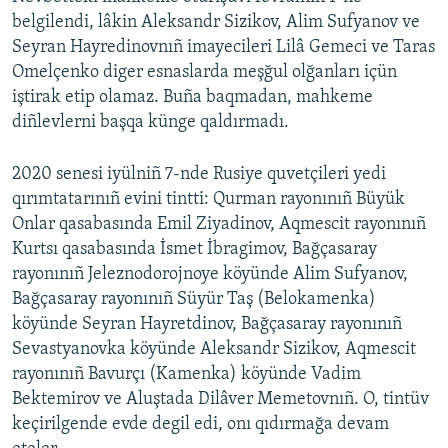
belgilendi, lâkin Aleksandr Sizikov, Alim Sufyanov ve
Seyran Hayredinovnıñ imayecileri Lilâ Gemeci ve Taras
Omelçenko diger esnaslarda meşğul olğanları içün
iştirak etip olamaz. Buña baqmadan, mahkeme
diñlevlerni başqa künge qaldırmadı.
2020 senesi iyülniñ 7-nde Rusiye quvetçileri yedi
qırımtatarınıñ evini tintti: Qurman rayonınıñ Büyük
Onlar qasabasında Emil Ziyadinov, Aqmescit rayonınıñ
Kurtsı qasabasında İsmet İbragimov, Bağçasaray
rayonınıñ Jeleznodorojnoye köyünde Alim Sufyanov,
Bağçasaray rayonınıñ Süyür Taş (Belokamenka)
köyünde Seyran Hayretdinov, Bağçasaray rayonınıñ
Sevastyanovka köyünde Aleksandr Sizikov, Aqmescit
rayonınıñ Bavurçı (Kamenka) köyünde Vadim
Bektemirov ve Aluştada Dilâver Memetovnıñ. O, tintüv
keçirilgende evde degil edi, onı qıdırmağa devam