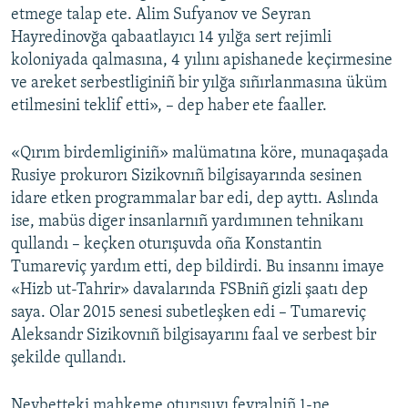
etmege talap ete. Alim Sufyanov ve Seyran
Hayredinovğa qabaatlayıcı 14 yılğa sert rejimli
koloniyada qalmasına, 4 yılını apishanede keçirmesine
ve areket serbestliginiñ bir yılğa sıñırlanmasına üküm
etilmesini teklif etti», – dep haber ete faaller.
«Qırım birdemliginiñ» malümatına köre, munaqaşada
Rusiye prokurorı Sizikovnıñ bilgisayarında sesinen
idare etken programmalar bar edi, dep ayttı. Aslında
ise, mabüs diger insanlarnıñ yardımınen tehnikanı
qullandı – keçken oturışuvda oña Konstantin
Tumareviç yardım etti, dep bildirdi. Bu insannı imaye
«Hizb ut-Tahrir» davalarında FSBniñ gizli şaatı dep
saya. Olar 2015 senesi subetleşken edi – Tumareviç
Aleksandr Sizikovnıñ bilgisayarını faal ve serbest bir
şekilde qullandı.
Nevbetteki mahkeme oturışuvı fevralniñ 1-ne