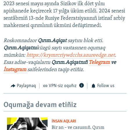
2023 senesi mayıs ayında Sizikov ilk dört yılnı
apishanede keçirecek 17 yılğa üküm etildi. 2024 senesi
sentâbrniñ 13-nde Rusiye Federatsiyasınıñ istinaf arbiy
mahkemesi qırımlınıñ ükmüni deñiştirmedi.
Roskomnadzor
Qırım.Aqiqat
saytını blok etti.
Qırım.Aqiqatnı
küzgü saytı vastasınen oqumaq
mümkün:
https://krymrcriywdcchs.azureedge.net
.
Esas adise-vaqialarnı
Qırım.Aqiqatnıñ
Telegram
ve
İnstagram
saifelerinden taqip etiñiz.
Paylaşmaq
VPN-siz oquñız
Follow us
Oqumağa devam etiñiz
İNSAN AQLARI
Bir an – ve casussıñ. Qırım