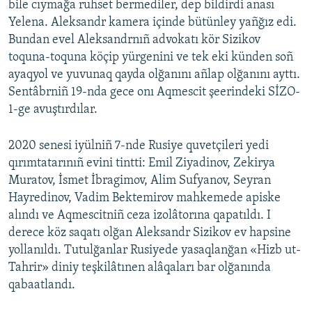
bile cıymağa ruhset bermediler, dep bildirdi anası
Yelena. Aleksandr kamera içinde bütünley yañğız edi.
Bundan evel Aleksandrnıñ advokatı kör Sizikov
toquna-toquna köçip yürgenini ve tek eki künden soñ
ayaqyol ve yuvunaq qayda olğanını añlap olğanını ayttı.
Sentâbrniñ 19-nda gece onı Aqmescit şeerindeki SİZO-
1-ge avuştırdılar.
2020 senesi iyülniñ 7-nde Rusiye quvetçileri yedi
qırımtatarınıñ evini tintti: Emil Ziyadinov, Zekirya
Muratov, İsmet İbragimov, Alim Sufyanov, Seyran
Hayredinov, Vadim Bektemirov mahkemede apiske
alındı ve Aqmescitniñ ceza izolâtorına qapatıldı. I
derece köz saqatı olğan Aleksandr Sizikov ev hapsine
yollanıldı. Tutulğanlar Rusiyede yasaqlanğan «Hizb ut-
Tahrir» diniy teşkilâtınen alâqaları bar olğanında
qabaatlandı.