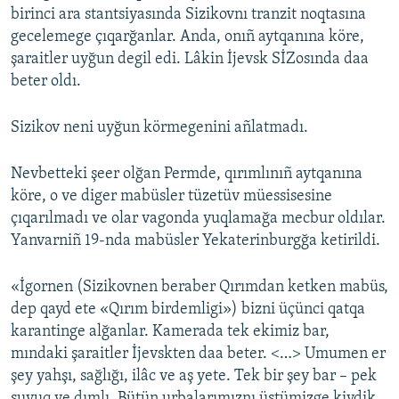
birinci ara stantsiyasında Sizikovnı tranzit noqtasına
gecelemege çıqarğanlar. Anda, onıñ aytqanına köre,
şaraitler uyğun degil edi. Lâkin İjevsk SİZosında daa
beter oldı.
Sizikov neni uyğun körmegenini añlatmadı.
Nevbetteki şeer olğan Permde, qırımlınıñ aytqanına
köre, o ve diger mabüsler tüzetüv müessisesine
çıqarılmadı ve olar vagonda yuqlamağa mecbur oldılar.
Yanvarniñ 19-nda mabüsler Yekaterinburgğa ketirildi.
«İgornen (Sizikovnen beraber Qırımdan ketken mabüs,
dep qayd ete «Qırım birdemligi») bizni üçünci qatqa
karantinge alğanlar. Kamerada tek ekimiz bar,
mındaki şaraitler İjevskten daa beter. <…> Umumen er
şey yahşı, sağlığı, ilâc ve aş yete. Tek bir şey bar – pek
suvuq ve dımlı. Bütün urbalarımıznı üstümizge kiydik