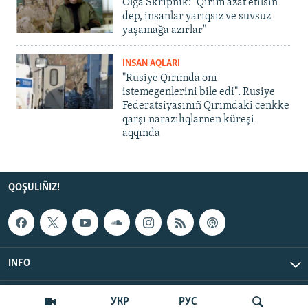
Olğa Skrıpnık: "Qırım azat etilsin
dep, insanlar yarıqsız ve suvsuz
yaşamağa azırlar"
İNSAN AQLARI
"Rusiye Qırımda onı
istemegenlerini bile edi". Rusiye
Federatsiyasınıñ Qırımdaki cenkke
qarşı narazılıqlarnen küreşi
aqqında
QOŞULIÑIZ!
INFO
© Qırım.Aqiqat, 2026 | All Rights Reserved.
УКР
РУС