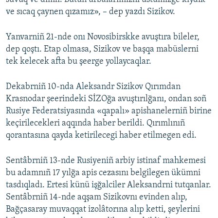
ve sıcaq çaynen qızamız», – dep yazdı Sizikov.
Yanvarniñ 21-nde onı Novosibirskke avuştıra bileler,
dep qoştı. Etap olmasa, Sizikov ve başqa mabüslerni
tek kelecek afta bu şeerge yollaycaqlar.
Dekabrniñ 10-nda Aleksandr Sizikov Qırımdan
Krasnodar şeerindeki SİZOğa avuştırılğanı, ondan soñ
Rusiye Federatsiyasında «qapalı» apishanelerniñ birine
keçirilecekleri aqqında haber berildi. Qırımlınıñ
qorantasına qayda ketirilecegi haber etilmegen edi.
Sentâbrniñ 13-nde Rusiyeniñ arbiy istinaf mahkemesi
bu adamnıñ 17 yılğa apis cezasını belgilegen ükümni
tasdıqladı. Ertesi künü işğalciler Aleksandrni tutqanlar.
Sentâbrniñ 14-nde aqşam Sizikovnı evinden alıp,
Bağçasaray muvaqqat izolâtorına alıp ketti, şeylerini