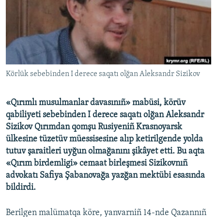
Русский
Українською
QOŞULIÑIZ!
Körlük sebebinden I derece saqatı olğan Aleksandr Sizikov
«Qırımlı musulmanlar davasınıñ» mabüsi, körüv
RFE/RS bütün saytları
qabiliyeti sebebinden I derece saqatı olğan Aleksandr
Sizikov Qırımdan qomşu Rusiyeniñ Krasnoyarsk
ülkesine tüzetüv müessisesine alıp ketirilgende yolda
tutuv şaraitleri uyğun olmağanını şikâyet etti. Bu aqta
«Qırım birdemligi» cemaat birleşmesi Sizikovnıñ
advokatı Safiya Şabanovağa yazğan mektübi esasında
bildirdi.
Berilgen malümatqa köre, yanvarniñ 14-nde Qazannıñ