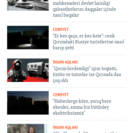
mahkemeleri devlet hainligi
qabaatlavlarını daqqalar içinde
nasıl baqalar
CEMİYET
"Er kes qaça, er kes kete": cenk
Qırımdaki Rusiye turistlerine nasıl
barıp yetti
İNSAN AQLARI
"Qırım birdemligi" işini toqtattı,
tintüv ve tutuvlar ise Qırımda daa
çoq oldı
CEMİYET
"Haberlerge köre, yarıq bere
ekenler, amma biz bütünley
ekektriksizmiz"
İNSAN AQLARI