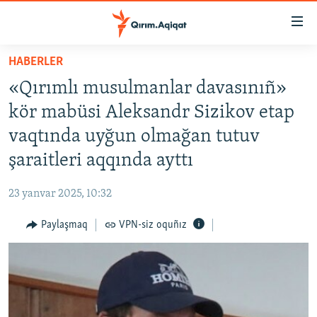
Link
açıqlığı
Esas
HABERLER
mündericege
HABERLER
«Qırımlı musulmanlar davasınıñ»
qaytmaq
SİYASET
Baş
kör mabüsi Aleksandr Sizikov etap
İQTİSADİYAT
navigatsiyağa
vaqtında uyğun olmağan tutuv
qaytmaq
CEMİYET
şaraitleri aqqında ayttı
Qıdıruvğa
MEDENİYET
qaytmaq
23 yanvar 2025, 10:32
İNSAN AQLARI
Paylaşmaq
VPN-siz oquñız
VİDEO
SÜRET
BLOGLAR
FİKİR