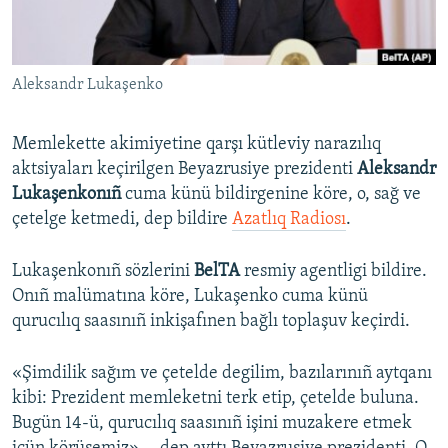
Русский
Українською
Aleksandr Lukaşenko
QOŞULIÑIZ!
Memlekette akimiyetine qarşı kütleviy narazılıq
aktsiyaları keçirilgen Beyazrusiye prezidenti
Aleksandr
Lukaşenkonıñ
cuma künü bildirgenine köre, o, sağ ve
RFE/RS bütün saytları
çetelge ketmedi, dep bildire
Azatlıq Radiosı
.
Lukaşenkonıñ sözlerini
BelTA
resmiy agentligi bildire.
Onıñ malümatına köre, Lukaşenko cuma künü
qurucılıq saasınıñ inkişafınen bağlı toplaşuv keçirdi.
«Şimdilik sağım ve çetelde degilim, bazılarınıñ aytqanı
kibi: Prezident memleketni terk etip, çetelde buluna.
Bugün 14-ü, qurucılıq saasınıñ işini muzakere etmek