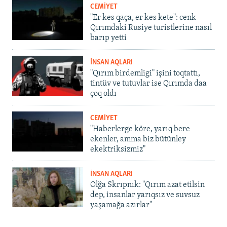
CEMİYET
"Er kes qaça, er kes kete": cenk
Qırımdaki Rusiye turistlerine nasıl
barıp yetti
İNSAN AQLARI
"Qırım birdemligi" işini toqtattı,
tintüv ve tutuvlar ise Qırımda daa
çoq oldı
CEMİYET
"Haberlerge köre, yarıq bere
ekenler, amma biz bütünley
ekektriksizmiz"
İNSAN AQLARI
Olğa Skrıpnık: "Qırım azat etilsin
dep, insanlar yarıqsız ve suvsuz
yaşamağa azırlar"