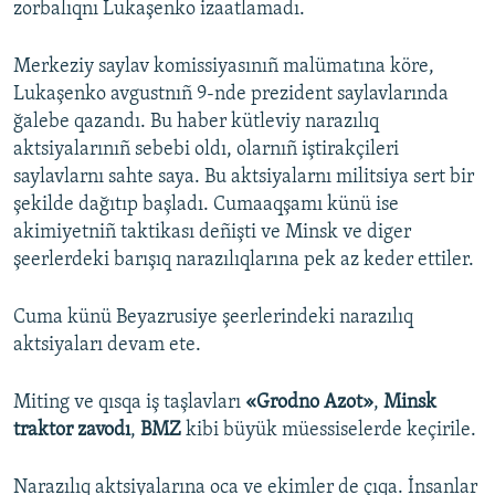
zorbalıqnı Lukaşenko izaatlamadı.
Merkeziy saylav komissiyasınıñ malümatına köre,
Lukaşenko avgustnıñ 9-nde prezident saylavlarında
ğalebe qazandı. Bu haber kütleviy narazılıq
aktsiyalarınıñ sebebi oldı, olarnıñ iştirakçileri
saylavlarnı sahte saya. Bu aktsiyalarnı militsiya sert bir
şekilde dağıtıp başladı. Cumaaqşamı künü ise
akimiyetniñ taktikası deñişti ve Minsk ve diger
şeerlerdeki barışıq narazılıqlarına pek az keder ettiler.
Cuma künü Beyazrusiye şeerlerindeki narazılıq
aktsiyaları devam ete.
Miting ve qısqa iş taşlavları
«Grodno Azot»
,
Minsk
traktor zavodı
,
BMZ
kibi büyük müessiselerde keçirile.
Narazılıq aktsiyalarına oca ve ekimler de çıqa. İnsanlar