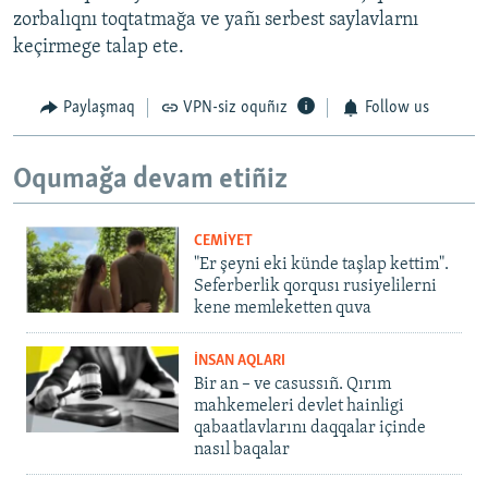
zorbalıqnı toqtatmağa ve yañı serbest saylavlarnı
keçirmege talap ete.
Paylaşmaq
VPN-siz oquñız
Follow us
Oqumağa devam etiñiz
CEMİYET
"Er şeyni eki künde taşlap kettim".
Seferberlik qorqusı rusiyelilerni
kene memleketten quva
İNSAN AQLARI
Bir an – ve casussıñ. Qırım
mahkemeleri devlet hainligi
qabaatlavlarını daqqalar içinde
nasıl baqalar