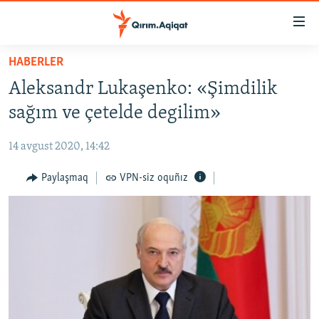
Link
açıqlığı
Esas
HABERLER
mündericege
HABERLER
Aleksandr Lukaşenko: «Şimdilik
qaytmaq
SİYASET
Baş
sağım ve çetelde degilim»
İQTİSADİYAT
navigatsiyağa
qaytmaq
14 avgust 2020, 14:42
CEMİYET
Qıdıruvğa
MEDENİYET
Paylaşmaq
VPN-siz oquñız
qaytmaq
İNSAN AQLARI
VİDEO
SÜRET
BLOGLAR
FİKİR