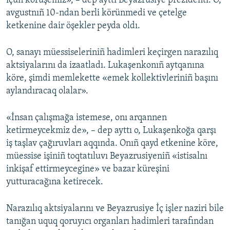
içün körüşemiz», – dep ayttı Beyazrusiye prezidenti. O,
avgustnıñ 10-ndan berli körünmedi ve çetelge
ketkenine dair öşekler peyda oldı.
O, sanayı müessiseleriniñ hadimleri keçirgen narazılıq
aktsiyalarını da izaatladı. Lukaşenkonıñ aytqanına
köre, şimdi memlekette «emek kollektivleriniñ başını
aylandıracaq olalar».
«İnsan çalışmağa istemese, onı arqannen
ketirmeycekmiz de», – dep ayttı o, Lukaşenkoğa qarşı
iş taşlav çağıruvları aqqında. Onıñ qayd etkenine köre,
müessise işiniñ toqtatıluvı Beyazrusiyeniñ «istisalnı
inkişaf ettirmeycegine» ve bazar küreşini
yutturacağına ketirecek.
Narazılıq aktsiyalarını ve Beyazrusiye İç işler naziri bile
tanığan uquq qoruyıcı organları hadimleri tarafından