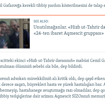
l Gafarovğa kerekli tibbiy yardım kösterilmesini de talap 
SEE ALSO:
Unutılmağanlar. «Hizb ut-Tahrir d
«24-ten ibaret Aqmescit gruppası»
citteki ekinci «Hizb ut-Tahrir davasınıñ» mabüsi Cemil G
utulması ölüminiñ sebebi ola bile, dep bildirdi.
ovnıñ advokatı müvekkiliniñ alı kritik oldı, dep qayd etken
 derece saqatı, büyrekleri hasta ve yürek hastalıqları bar.
 bermeyip, hastahanege avuştırmağa razı olmadılar, dep qo
ibbiy tedqiqlerine dair arizanı Aqmescit SİZOsınıñ memuri