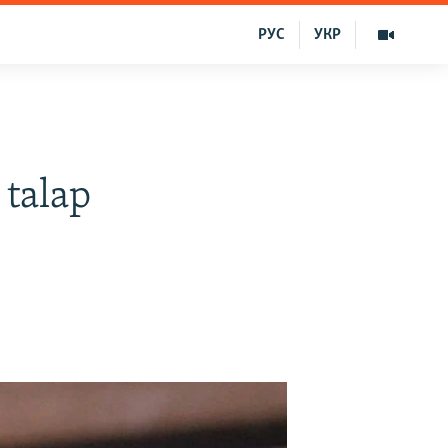
РУС
УКР
 talap