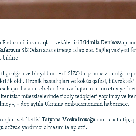
 Radasınıñ insan aqları vekâletlisi
Lüdmila Denisova
qırıml
afarovnı
SİZOdan azat etmege talap ete. Sağlıq vaziyeti f
 bildire.
tlığı olğan ve bir yıldan berli SİZOda qanunsız tutulğan qı
 kritik oldı. Hronik hastalıqları ve köküs qafesi, büyrektek
ksek qan basımı sebebinden azatlıqtan marum etüv yerler
itentsiar müessiselerinde tibbiy tedqiqleri yapılmay ve ker
ilmey», – dep aytıla Ukraina ombudsmeniniñ haberinde.
 aqları vekâletlisi
Tatyana Moskalkovağa
muracaat etip, qı
ğu etüvde yardımcı olmasını talap etti.