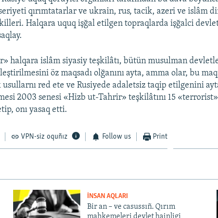
seriyeti qırımtatarlar ve ukrain, rus, tacik, azeri ve islâm d
killeri. Halqara uquq işğal etilgen topraqlarda işğalci devle
aqlay.
r» halqara islâm siyasiy teşkilâtı, bütün musulman devletl
irleştirilmesini öz maqsadı olğanını ayta, amma olar, bu ma
k usullarnı red ete ve Rusiyede adaletsiz taqip etilgenini ay
si 2003 senesi «Hizb ut-Tahrir» teşkilâtını 15 «terrorist
tip, onı yasaq etti.
VPN-siz oquñız
Follow us
Print
İNSAN AQLARI
Bir an – ve casussıñ. Qırım
mahkemeleri devlet hainligi