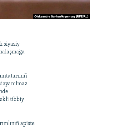
ı siyasiy
enalaşmağa
rımtatarınıñ
i dayanılmaz
inde
ekli tibbiy
rımlınıñ apiste