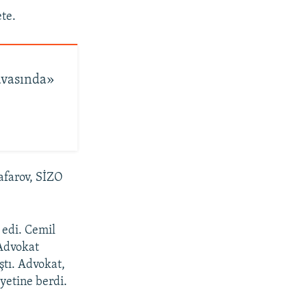
ete.
avasında»
afarov, SİZO
 edi. Cemil
 Advokat
ştı. Advokat,
yetine berdi.