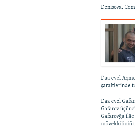
Denisova, Cemi
Daa evel Aqmes
şaraitlerinde t
Daa evel Gafar
Gafarov üçünci
Gafarovğa ilâc
müvekkiliniñ t