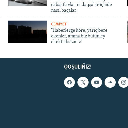
qabaatlavlarını daqqalar içinde
nasıl baqalar
CEMİYET
"Haberlerge köre, yarıq bere
ekenler, amma biz bütünley
ekektriksizmiz"
QOŞULIÑIZ!