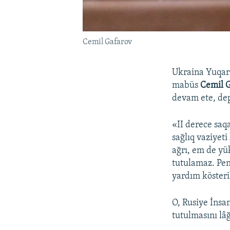
Cemil Gafarov
Ukraina Yuqarı
mabüs
Cemil G
devam ete, dep
«II derece saqa
sağlıq vaziyeti
ağrı, em de yü
tutulamaz. Pen
yardım köster
O, Rusiye İnsan
tutulmasını lâ