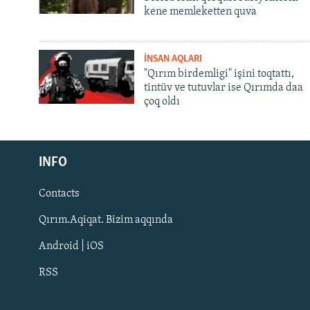
kene memleketten quva
İNSAN AQLARI
"Qırım birdemligi" işini toqtattı,
tintüv ve tutuvlar ise Qırımda daa
çoq oldı
Русский
INFO
Українською
Contacts
QOŞULIÑIZ!
Qırım.Aqiqat. Bizim aqqında
Android | iOS
RSS
RFE/RS bütün saytları