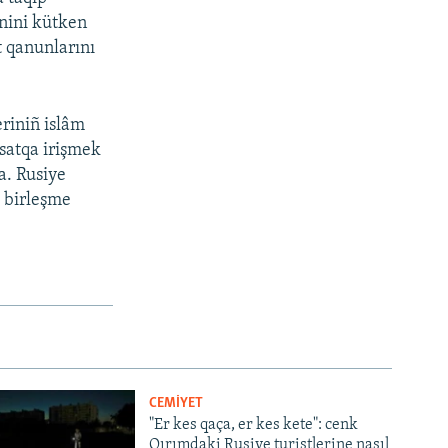
inini kütken
t qanunlarını
eriniñ islâm
qsatqa irişmek
ta. Rusiye
» birleşme
CEMİYET
"Er kes qaça, er kes kete": cenk
Qırımdaki Rusiye turistlerine nasıl