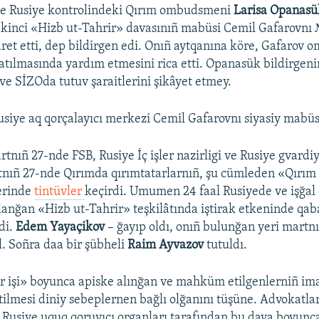
de Rusiye kontrolindeki Qırım ombudsmeni
Larisa Opanasü
ekinci «Hizb ut-Tahrir» davasınıñ mabüsi Cemil Gafarovnı
ret etti, dep bildirgen edi. Onıñ aytqanına köre, Gafaro
zatılmasında yardım etmesini rica etti. Opanasük bildirgeni
 ve SİZOda tutuv şaraitlerini şikâyet etmey.
iye aq qorçalayıcı merkezi Cemil Gafarovnı siyasiy mabüs
tnıñ 27-nde FSB, Rusiye İç işler nazirligi ve Rusiye gvardi
nıñ 27-nde Qırımda qırımtatarlarnıñ, şu cümleden «Qırım
lerinde
tintüvler
keçirdi. Umumen 24 faal Rusiyede ve işğal 
anğan «Hizb ut-Tahrir» teşkilâtında iştirak etkeninde qa
di.
Edem Yayaçikov
– ğayıp oldı, onıñ bulunğan yeri martn
il. Soñra daa bir şübheli
Raim Ayvazov
tutuldı.
r işi» boyunca apiske alınğan ve mahküm etilgenlerniñ ima
etilmesi diniy sebeplernen bağlı olğanını tüşüne. Advokatla
 Rusiye uquq qoruyıcı organları tarafından bu dava boyunc