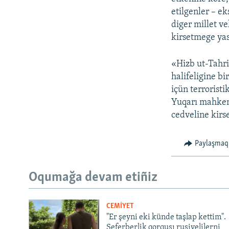
etilgenler – ek
diger millet ve
kirsetmege yas
«Hizb ut-Tahri
halifeligine b
içün terroristi
Yuqarı mahkeme
cedveline kirse
Paylaşmaq
Oqumağa devam etiñiz
CEMİYET
"Er şeyni eki künde taşlap kettim".
Seferberlik qorqusı rusiyelilerni