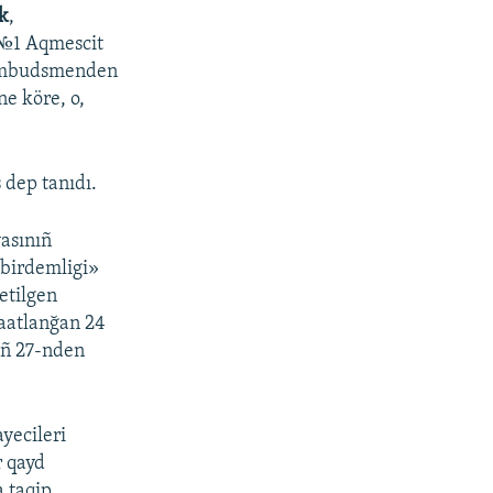
k
,
 №1 Aqmescit
v ombudsmenden
ne köre, o,
 dep tanıdı.
yasınıñ
 birdemligi»
etilgen
baatlanğan 24
ıñ 27-nden
yecileri
r qayd
a taqip