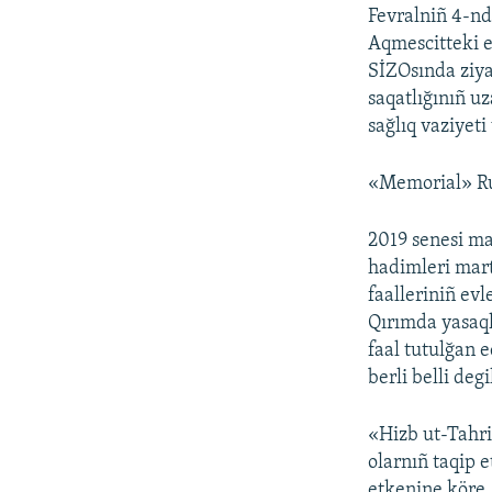
Fevralniñ 4-n
Aqmescitteki 
SİZOsında ziya
saqatlığınıñ u
sağlıq vaziyeti
«Memorial» Rus
2019 senesi mar
hadimleri mart
faalleriniñ ev
Qırımda yasaql
faal tutulğan e
berli belli deg
«Hizb ut-Tahri
olarnıñ taqip 
etkenine köre,