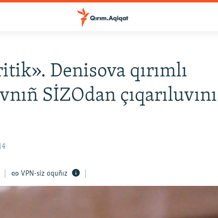
ritik». Denisova qırımlı
vnıñ SİZOdan çıqarıluvını
14
VPN-siz oquñız