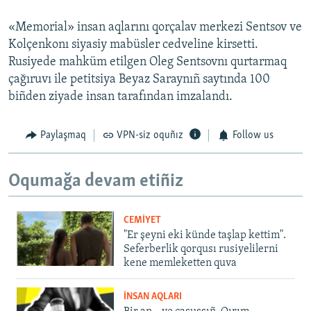
«Memorial» insan aqlarını qorçalav merkezi Sentsov ve
Kolçenkonı siyasiy mabüsler cedveline kirsetti.
Rusiyede mahküm etilgen Oleg Sentsovnı qurtarmaq
çağıruvı ile petitsiya Beyaz Saraynıñ saytında 100
biñden ziyade insan tarafından imzalandı.
Paylaşmaq
VPN-siz oquñız
Follow us
Oqumağa devam etiñiz
CEMİYET
"Er şeyni eki künde taşlap kettim".
Seferberlik qorqusı rusiyelilerni
kene memleketten quva
İNSAN AQLARI