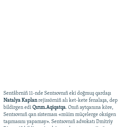
Sentâbrniñ 11-nde Sentsovnıñ eki doğmuş qardaşı
Natalya Kaplan
rejissörniñ alı ket-kete fenalaşa, dep
bildirgen edi
Qırım.Aqiqatqa
. Onıñ aytqanına köre,
Sentsovnıñ qan sisteması «müim müçelerge oksigen
taşımasını yapamay». Sentsovnıñ advokatı Dmitriy