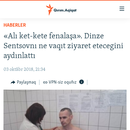
Link
açıqlığı
Esas
HABERLER
mündericege
HABERLER
«Alı ket-kete fenalaşa». Dinze
qaytmaq
SİYASET
Baş
Sentsovnı ne vaqıt ziyaret etecegini
İQTİSADİYAT
navigatsiyağa
aydınlattı
qaytmaq
CEMİYET
Qıdıruvğa
03 oktâbr 2018, 21:34
MEDENİYET
qaytmaq
Paylaşmaq
VPN-siz oquñız
İNSAN AQLARI
VİDEO
SÜRET
BLOGLAR
FİKİR