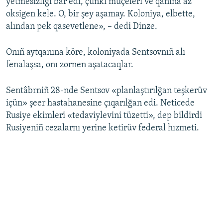
yetmesizligi bar edi, çünki müçeleri ve qanına az
oksigen kele. O, bir şey aşamay. Koloniya, elbette,
alından pek qasevetlene», – dedi Dinze.
Onıñ aytqanına köre, koloniyada Sentsovnıñ alı
fenalaşsa, onı zornen aşatacaqlar.
Sentâbrniñ 28-nde Sentsov «planlaştırılğan teşkerüv
içün» şeer hastahanesine çıqarılğan edi. Neticede
Rusiye ekimleri «tedaviylevini tüzetti», dep bildirdi
Rusiyeniñ cezalarnı yerine ketirüv federal hızmeti.