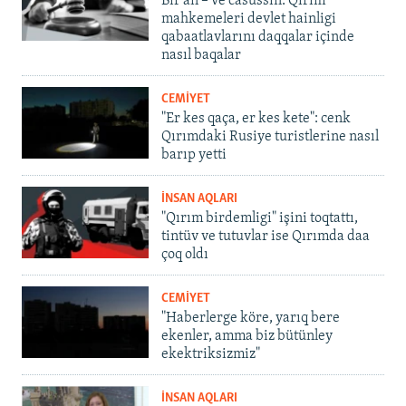
Bir an – ve casussıñ. Qırım
mahkemeleri devlet hainligi
qabaatlavlarını daqqalar içinde
nasıl baqalar
CEMİYET
"Er kes qaça, er kes kete": cenk
Qırımdaki Rusiye turistlerine nasıl
barıp yetti
İNSAN AQLARI
"Qırım birdemligi" işini toqtattı,
tintüv ve tutuvlar ise Qırımda daa
çoq oldı
CEMİYET
"Haberlerge köre, yarıq bere
ekenler, amma biz bütünley
ekektriksizmiz"
İNSAN AQLARI