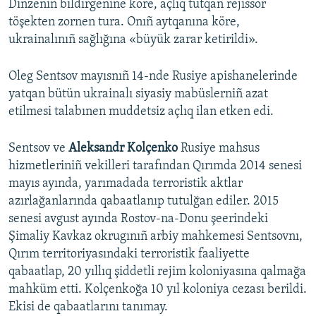
Dinzeniñ bildirgenine köre, açlıq tutqan rejissör
töşekten zornen tura. Onıñ aytqanına köre,
ukrainalınıñ sağlığına «büyük zarar ketirildi».
Oleg Sentsov mayısnıñ 14-nde Rusiye apishanelerinde
yatqan bütün ukrainalı siyasiy mabüslerniñ azat
etilmesi talabınen muddetsiz açlıq ilan etken edi.
Sentsov ve
Aleksandr Kolçenko
Rusiye mahsus
hizmetleriniñ vekilleri tarafından Qırımda 2014 senesi
mayıs ayında, yarımadada terroristik aktlar
azırlağanlarında qabaatlanıp tutulğan ediler. 2015
senesi avgust ayında Rostov-na-Donu şeerindeki
Şimaliy Kavkaz okrugınıñ arbiy mahkemesi Sentsovnı,
Qırım territoriyasındaki terroristik faaliyette
qabaatlap, 20 yıllıq şiddetli rejim koloniyasına qalmağa
mahküm etti. Kolçenkoğa 10 yıl koloniya cezası berildi.
Ekisi de qabaatlarını tanımay.