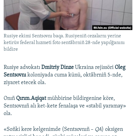
Русский
Українською
Rusiye ekimi Sentsovnı baqa. Rusiyeniñ cezalarnı yerine
QOŞULIÑIZ!
ketirüv federal hızmeti foto sentâbrniñ 28-nde yapılğanını
bildire
RFE/RS bütün saytları
Rusiye advokatı
Dmitriy Dinze
Ukraina rejissöri
Oleg
Sentsovnı
koloniyada cuma künü, oktâbrniñ 5-nde,
ziyaret etecek ola.
Onıñ
Qırım.Aqiqat
mühbirine bildirgenine köre,
Sentsovnıñ alı ket-kete fenalaşa ve «stabil yaramay»
ola.
«Soñki kere kelgenimde (Sentsovnıñ –
QA
) oksigen