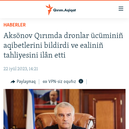
Link
açıqlığı
Esas
HABERLER
mündericege
HABERLER
Aksönov Qırımda dronlar ücüminiñ
qaytmaq
SİYASET
Baş
aqibetlerini bildirdi ve ealiniñ
İQTİSADİYAT
navigatsiyağa
tahliyesini ilân etti
qaytmaq
CEMİYET
Qıdıruvğa
22 iyül 2023, 14:21
MEDENİYET
qaytmaq
Paylaşmaq
VPN-siz oquñız
İNSAN AQLARI
VİDEO
SÜRET
BLOGLAR
FİKİR