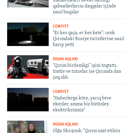
mahkemeleri devlet hainligi
qabaatlavlarını daqqalar içinde
nasıl baqalar
CEMİYET
"Er kes qaça, er kes kete": cenk
Qırımdaki Rusiye turistlerine nasıl
barıp yetti
İNSAN AQLARI
"Qırım birdemligi" işini toqtattı,
tintüv ve tutuvlar ise Qırımda daa
çoq oldı
CEMİYET
"Haberlerge köre, yarıq bere
ekenler, amma biz bütünley
ekektriksizmiz"
İNSAN AQLARI
Olğa Skrıpnık: "Qırım azat etilsin