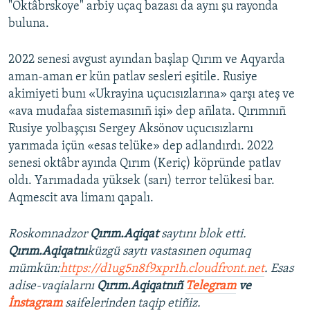
"Oktâbrskoye" arbiy uçaq bazası da aynı şu rayonda
buluna.
2022 senesi avgust ayından başlap Qırım ve Aqyarda
aman-aman er kün patlav sesleri eşitile. Rusiye
akimiyeti bunı «Ukrayina uçucısızlarına» qarşı ateş ve
«ava mudafaa sistemasınıñ işi» dep añlata. Qırımnıñ
Rusiye yolbaşçısı Sergey Aksönov uçucısızlarnı
yarımada içün «esas telüke» dep adlandırdı. 2022
senesi oktâbr ayında Qırım (Keriç) köpründe patlav
oldı. Yarımadada yüksek (sarı) terror telükesi bar.
Aqmescit ava limanı qapalı.
Roskomnadzor
Qırım.Aqiqat
saytını blok etti.
Qırım.Aqiqatnı
küzgü saytı vastasınen oqumaq
mümkün:
https://d1ug5n8f9xpr1h.cloudfront.net
. Esas
adise-vaqialarnı
Qırım.Aqiqatnıñ
Telegram
ve
İnstagram
saifelerinden taqip etiñiz.