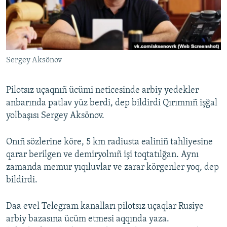
Русский
Українською
Sergey Aksönov
QOŞULIÑIZ!
Pilotsız uçaqnıñ ücümi neticesinde arbiy yedekler
anbarında patlav yüz berdi, dep bildirdi Qırımnıñ işğal
RFE/RS bütün saytları
yolbaşısı Sergey Aksönov.
Onıñ sözlerine köre, 5 km radiusta ealiniñ tahliyesine
qarar berilgen ve demiryolnıñ işi toqtatılğan. Aynı
zamanda memur yıqıluvlar ve zarar körgenler yoq, dep
bildirdi.
Daa evel Telegram kanalları pilotsız uçaqlar Rusiye
arbiy bazasına ücüm etmesi aqqında yaza.