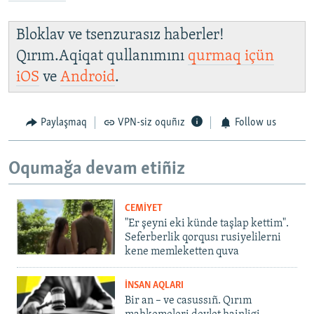
Bloklav ve tsenzurasız haberler!
Qırım.Aqiqat qullanımını
qurmaq içün
iOS
ve
Android
.
Paylaşmaq
VPN-siz oquñız
Follow us
Oqumağa devam etiñiz
CEMİYET
"Er şeyni eki künde taşlap kettim".
Seferberlik qorqusı rusiyelilerni
kene memleketten quva
İNSAN AQLARI
Bir an – ve casussıñ. Qırım